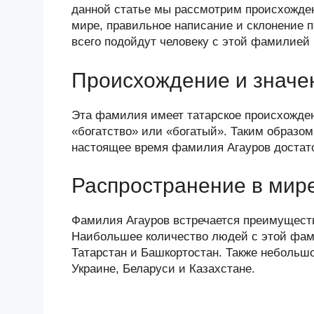
n
c
tt
g
e
.R
p
данной статье мы рассмотрим происхожден
o
e
er
g
J
u
e
мире, правильное написание и склонение 
всего подойдут человеку с этой фамилией 
kl
b
er
o
a
o
ur
Происхождение и значе
ss
o
n
ni
k
al
Эта фамилия имеет татарское происхождени
«богатство» или «богатый». Таким образо
ki
настоящее время фамилия Агауров достато
Распространение в мир
Фамилия Агауров встречается преимуществе
Наибольшее количество людей с этой фами
Татарстан и Башкортостан. Также небольш
Украине, Беларуси и Казахстане.