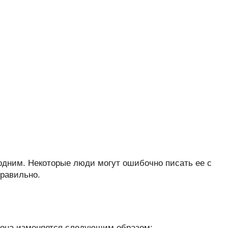
 одним. Некоторые люди могут ошибочно писать ее с
правильно.
 она изменяется следующим образом: