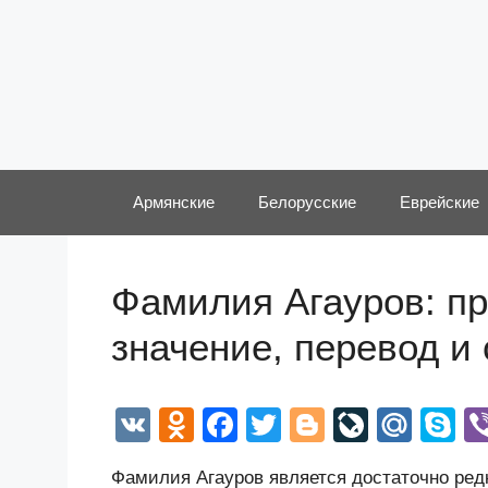
Перейти
к
содержимому
Армянские
Белорусские
Еврейские
Фамилия Агауров: пр
значение, перевод и
V
O
F
T
Bl
Li
M
S
K
d
a
wi
o
v
ail
k
Фамилия Агауров является достаточно редк