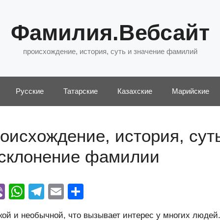
Фамилия.Вебсайт
происхождение, история, суть и значение фамилий
Русские
Татарские
Казахские
Марийские
оисхождение, история, суть
 склонение фамилии
Vi
W
T
E
О
y
b
h
el
m
тп
ой и необычной, что вызывает интерес у многих людей.