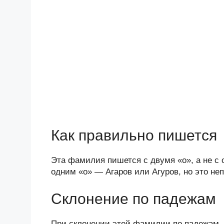
Как правильно пишется
Эта фамилия пишется с двумя «о», а не с
одним «о» — Агаров или Агуров, но это не
Склонение по падежам
При склонении этой фамилии по падежам,