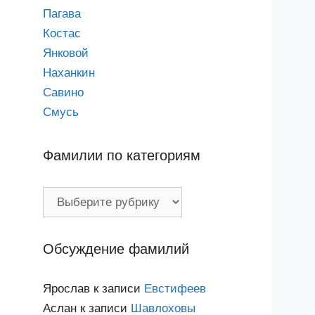
Пагава
Костас
Янковой
Наханкин
Савино
Смусь
Фамилии по категориям
Фамилии
по
категориям
Обсуждение фамилий
Ярослав
к записи
Евстифеев
Аслан
к записи
Шавлоховы