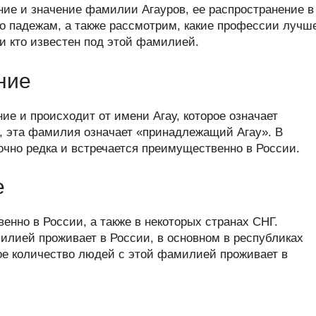
er
at
e
ail
р
ие и значение фамилии Агауров, ее распространение в
s
gr
а
по падежам, а также рассмотрим, какие профессии лучш
и кто известен под этой фамилией.
A
a
в
p
m
и
ние
p
ть
е и происходит от имени Агау, которое означает
м, эта фамилия означает «принадлежащий Агау». В
чно редка и встречается преимущественно в России.
е
нно в России, а также в некоторых странах СНГ.
лией проживает в России, в основном в республиках
ое количество людей с этой фамилией проживает в