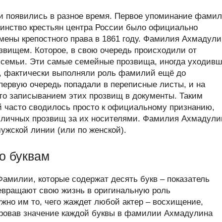
 появились в разное время. Первое упоминание фами
шинство крестьян центра России было официально
ены крепостного права в 1861 году. Фамилия Ахмадули
вищем. Которое, в свою очередь происходили от
а семьи. Эти самые семейные прозвища, иногда уходив
й, фактически выполняли роль фамилий ещё до
 первую очередь попадали в переписные листы, и на
то записыванием этих прозвищ в документы. Таким
 часто сводилось просто к официальному признанию,
 личных прозвищ за их носителями. Фамилия Ахмадули
мужской линии (или по женской).
о буквам
амилии, которые содержат десять букв – показатель
ревращают свою жизнь в оригинальную роль
жно им то, чего жаждет любой актер – восхищение,
ировав значение каждой буквы в фамилии Ахмадулина