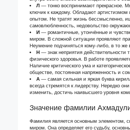
Л
— тонко воспринимают прекрасное. Мя
ключик к каждому. Обладают артистизмом
опытом. Не тратят жизнь бессмысленно, и
самовлюбленность, недовольство окружа
И
— романтичные, утончённые и чувств
миром. В сложной ситуации проявляют прак
Неумение подчиняться кому-либо, в то же 
Н
— знак неприятия действительности та
физического здоровья. В работе проявляет
Наличие критического ума и категорическо
обществе, постоянная напряженность и со
А
— самая сильная и яркая буква кири
всегда стремятся к лидерству. Нередко он
изменить, достичь наивысшего уровня ком
Значение фамилии Ахмадул
Фамилия является основным элементом, 
миром. Она определяет его судьбу, основн