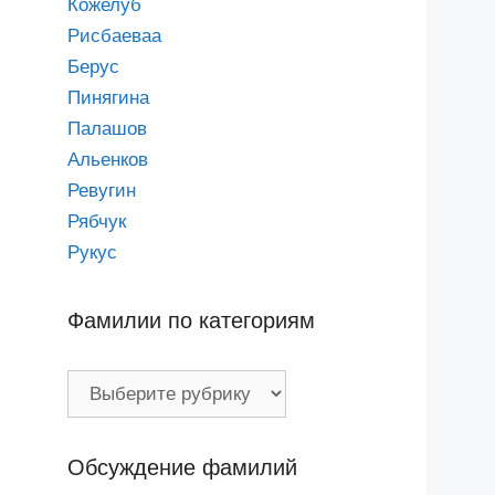
Кожелуб
Рисбаеваа
Берус
Пинягина
Палашов
Альенков
Ревугин
Рябчук
Рукус
Фамилии по категориям
Фамилии
по
категориям
Обсуждение фамилий