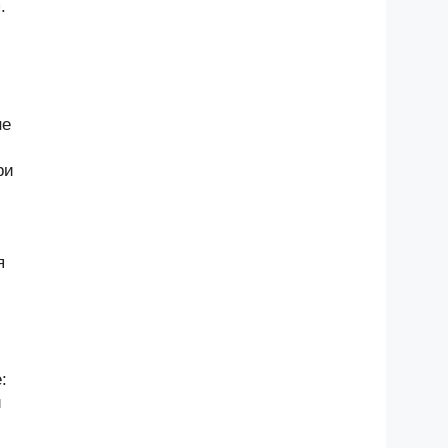
.
не
ри
я
:
и