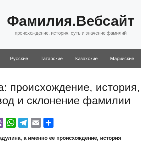
Фамилия.Вебсайт
происхождение, история, суть и значение фамилий
Русские
Татарские
Казахские
Марийские
: происхождение, история,
евод и склонение фамилии
Vi
W
T
E
О
y
b
h
el
m
тп
улина, а именно ее происхождение, история