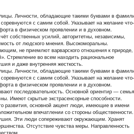
ллицы. Личности, обладающие такими буквами в фамил
и соревнуются с самим собой. Указывает на желание что
форта в физическом проявлении и в духовном.
чёт собственных усилий, авторитетны, независимы,
имость от людского мнения. Высокоморальны.
ающим, не приемлют варварского отношения к природе,
й». Стремление во всем находить рациональное
ушия и даже внутренняя жесткость.
ллицы. Личности, обладающие такими буквами в фамил
и соревнуются с самим собой. Указывает на желание что
форта в физическом проявлении и в духовном.
ывают последовательность. Основной ориентир — семья
ны. Имеют скрытые экстрасенсорные способности.
его развития, основной акцент люди, имеющие в имени
положительном впечатлении со стороны общественности.
душия. Эти люди сопереживают окружающим. Хранят
вершенства. Отсутствие чувства меры. Направленность
ществом.