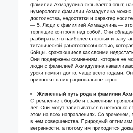
фамилии Ахмадулина скрывается опыт, на
нумерологии фамилии Ахмадулина можно о
достоинства, недостатки и характер носи
— 5. Люди с фамилией Ахмадулина — это
терпящие контроля над собой. Они облада
разбираться в наиболее сложных и запута
титанической работоспособностью, которая
бойцы, сражающиеся как своими недостатк
Они подвержены сомнениям, которые не мо
люди с фамилией Ахмадулина накапливаю
уроки помнят долго, чаще всего годами. О
привносят в них рациональное зерно.
Жизненный путь рода и фамилии Ахм
Стремление к борьбе и сражениям проявл
лет. Они могут записываться в несколько с
этом на всех направлениях. Со временем,
в нем совершенства. Природный оптимизм 
ветренности, а потому им приходится дока