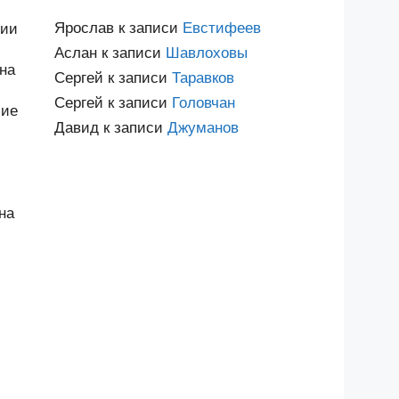
Ярослав
к записи
Евстифеев
лии
Аслан
к записи
Шавлоховы
на
Сергей
к записи
Таравков
Сергей
к записи
Головчан
шие
Давид
к записи
Джуманов
на