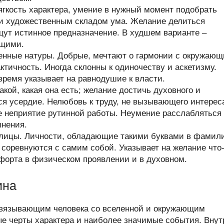
гкость характера, умение в нужный момент подобрать
 и художественным складом ума. Желание делиться
щут истинное предназначение. В худшем варианте –
ющими.
енные натуры. Добрые, мечтают о гармонии с окружаю
тичность. Иногда склонны к одиночеству и аскетизму.
время указывает на равнодушие к власти.
кой, какая она есть; желание достичь духовного и
ся усердие. Нелюбовь к труду, не вызывающего интерес
е неприятие рутинной работы. Неумение расслабляться
мнения.
ллицы. Личности, обладающие такими буквами в фамил
и соревнуются с самим собой. Указывает на желание что
форта в физическом проявлении и в духовном.
ина
связывающим человека со вселенной и окружающим
ые черты характера и наиболее значимые события. Внут