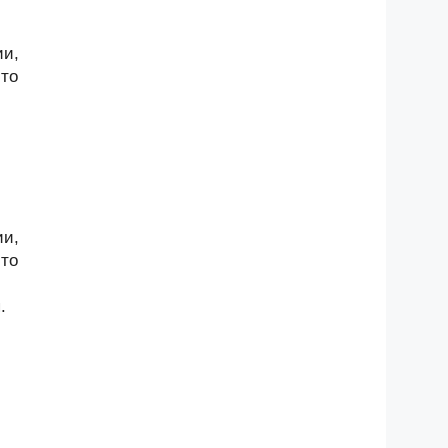
ии,
-то
ии,
-то
.