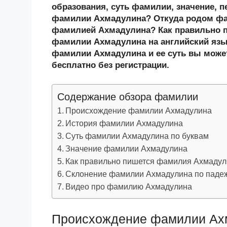
n
c
tt
g
e
.R
p
образования, суть фамилии, значение, п
o
e
er
g
J
u
e
фамилии Ахмадулина? Откуда родом фа
фамилией Ахмадулина? Как правильно 
kl
b
er
o
фамилии Ахмадулина на английский язы
a
o
ur
фамилии Ахмадулина и ее суть вы может
ss
o
n
бесплатно без регистрации.
ni
k
al
Содержание обзора фамилии
ki
Происхождение фамилии Ахмадулина
История фамилии Ахмадулина
Суть фамилии Ахмадулина по буквам
Значение фамилии Ахмадулина
Как правильно пишется фамилия Ахмаду
Склонение фамилии Ахмадулина по паде
Видео про фамилию Ахмадулина
Происхождение фамилии Ах