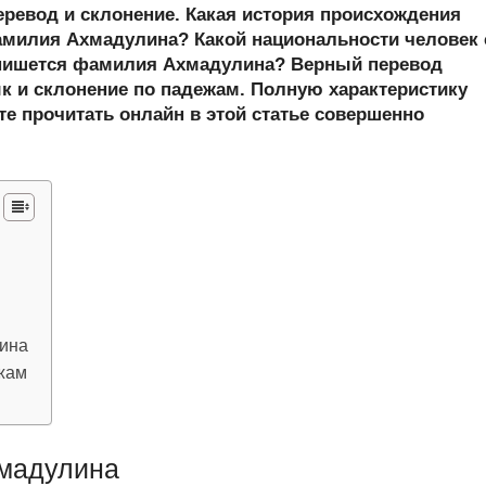
er
at
e
ail
р
еревод и склонение. Какая история происхождения
s
gr
а
милия Ахмадулина? Какой национальности человек 
пишется фамилия Ахмадулина? Верный перевод
A
a
в
к и склонение по падежам. Полную характеристику
p
m
и
е прочитать онлайн в этой статье совершенно
p
ть
лина
жам
мадулина