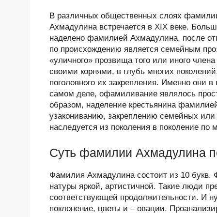
В различных общественных слоях фамилии
Ахмадулина встречается в XIX веке. Боль
наделено фамилией Ахмадулина, после отм
по происхождению является семейным проз
«уличного» прозвища того или иного член
своими корнями, в глубь многих поколени
поголовного их закрепления. Именно они в
самом деле, офамиливание являлось прос
образом, наделение крестьянина фамилией
узакониванию, закреплению семейных или
наследуется из поколения в поколение по 
Суть фамилии Ахмадулина п
Фамилия Ахмадулина состоит из 10 букв. Ф
натуры яркой, артистичной. Такие люди п
соответствующей продолжительности. И ну
поклонение, цветы и – овации. Проанализ