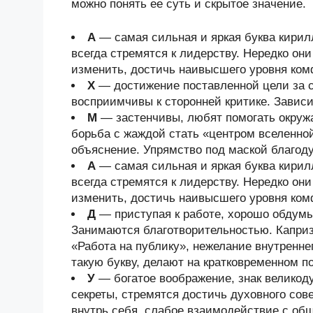
можно понять ее суть и скрытое значение.
А
— самая сильная и яркая буква кири
всегда стремятся к лидерству. Нередко он
изменить, достичь наивысшего уровня ком
Х
— достижение поставленной цели за с
восприимчивы к сторонней критике. Завис
М
— застенчивы, любят помогать окруж
борьба с жаждой стать «центром вселенно
объяснение. Упрямство под маской благод
А
— самая сильная и яркая буква кири
всегда стремятся к лидерству. Нередко он
изменить, достичь наивысшего уровня ком
Д
— приступая к работе, хорошо обдум
Занимаются благотворительностью. Каприз
«Работа на публику», нежелание внутренн
такую букву, делают на кратковременном 
У
— богатое воображение, знак велико
секреты, стремятся достичь духовного со
внутрь себя, слабое взаимодействие с об