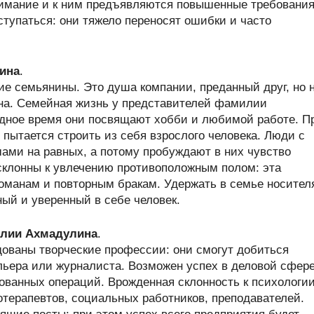
нимание и к ним предъявляются повышенные требования
упаться: они тяжело переносят ошибки и часто
ина
.
 семьянины. Это душа компании, преданный друг, но 
на. Семейная жизнь у представителей фамилии
одное время они посвящают хобби и любимой работе. П
 пытается строить из себя взрослого человека. Люди с
и на равных, а потому пробуждают в них чувство
 склонны к увлечению противоположным полом: эта
оманам и повторным бракам. Удержать в семье носител
й и уверенный в себе человек.
лии Ахмадулина
.
ваны творческие профессии: они смогут добиться
льера или журналиста. Возможен успех в деловой сфере
кованных операций. Врожденная склонность к психологи
отерапевтов, социальных работников, преподавателей.