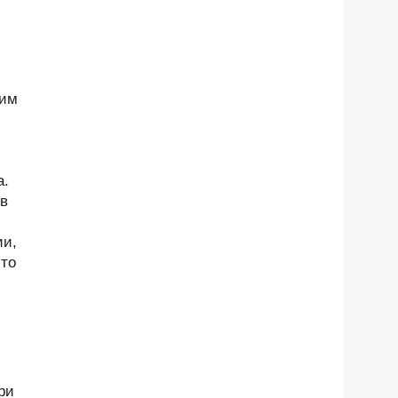
щим
а.
 в
ии,
-то
ри