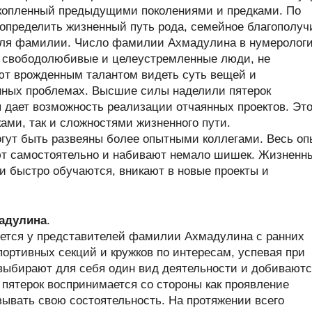
копленный предыдущими поколениями и предками. По
пределить жизненный путь рода, семейное благополуч
теля фамилии. Число фамилии Ахмадулина в нумеролог
 свободолюбивые и целеустремленные люди, не
ют врожденным талантом видеть суть вещей и
нных проблемах. Высшие силы наделили пятерок
 дает возможность реализации отчаянных проектов. Эт
ами, так и сложностями жизненного пути.
гут быть развеяны более опытными коллегами. Весь оп
т самостоятельно и набивают немало шишек. Жизненн
ни быстро обучаются, вникают в новые проекты и
адулина
.
яется у представителей фамилии Ахмадулина с ранних
портивных секций и кружков по интересам, успевая при
 выбирают для себя один вид деятельности и добивают
пятерок воспринимается со стороны как проявление
зывать свою состоятельность. На протяжении всего