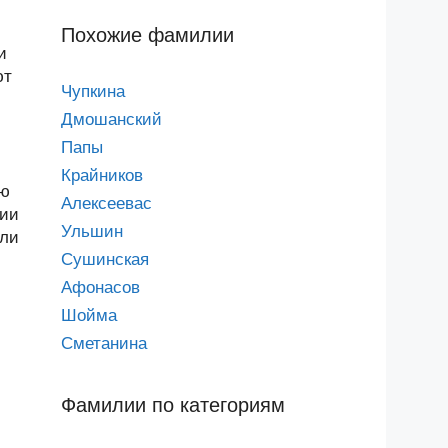
Похожие фамилии
и
ют
Чупкина
Дмошанский
Папы
Крайников
ью
Алексеевас
лии
Ульшин
или
Сушинская
Афонасов
Шойма
Сметанина
Фамилии по категориям