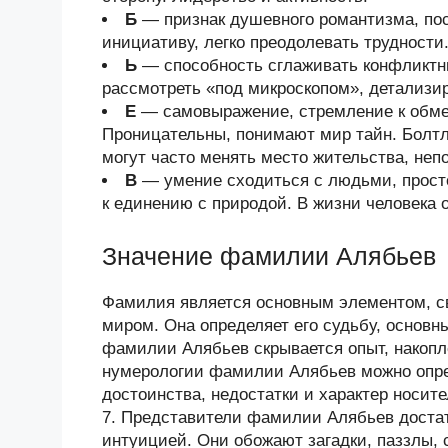
Б
— признак душевного романтизма, по
инициативу, легко преодолевать трудности
Ь
— способность сглаживать конфликтны
рассмотреть «под микроскопом», детализи
Е
— самовыражение, стремление к обмен
Проницательны, понимают мир тайн. Болтл
могут часто менять место жительства, неп
В
— умение сходиться с людьми, просто
к единению с природой. В жизни человека 
Значение фамилии Алябьев
Фамилия является основным элементом, 
миром. Она определяет его судьбу, основн
фамилии Алябьев скрывается опыт, накоп
нумерологии фамилии Алябьев можно опре
достоинства, недостатки и характер носи
7. Представители фамилии Алябьев доста
интуицией. Они обожают загадки, паззлы,