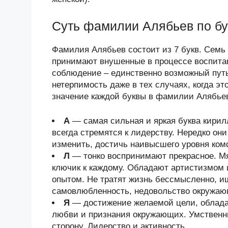
Суть фамилии Алябьев по б
Фамилия Алябьев состоит из 7 букв. Семь 
принимают внушенные в процессе воспитани
соблюдение – единственно возможный путь
нетерпимость даже в тех случаях, когда эт
значение каждой буквы в фамилии Алябьев 
А
— самая сильная и яркая буква кири
всегда стремятся к лидерству. Нередко он
изменить, достичь наивысшего уровня ком
Л
— тонко воспринимают прекрасное. Мя
ключик к каждому. Обладают артистизмом
опытом. Не тратят жизнь бессмысленно, и
самовлюбленность, недовольство окружа
Я
— достижение желаемой цели, облада
любви и признания окружающих. Умственн
сторону. Лидерство и активность.