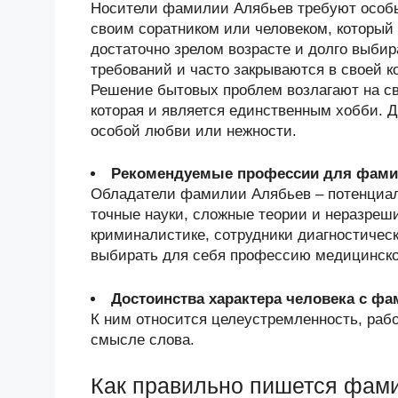
Носители фамилии Алябьев требуют особы
своим соратником или человеком, который
достаточно зрелом возрасте и долго выби
требований и часто закрываются в своей к
Решение бытовых проблем возлагают на сво
которая и является единственным хобби. Д
особой любви или нежности.
Рекомендуемые профессии для фами
Обладатели фамилии Алябьев – потенциа
точные науки, сложные теории и неразреш
криминалистике, сотрудники диагностичес
выбирать для себя профессию медицинско
Достоинства характера человека с ф
К ним относится целеустремленность, раб
смысле слова.
Как правильно пишется фам