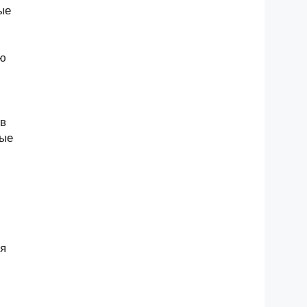
ые
ою
 в
ные
ся