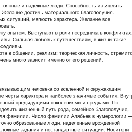
стоянные и надёжные люди. Способность изъявлять
. Желание достичь материального благополучия.
х ситуаций, мягкость характера. Желание все
ровать.
у опытом. Выступают в роли посредника в конфликтах
ивы. Сильная любовь к путешествиям, в жизни такие
оседливы.
та в общении, реализм; творческая личность, стремит
очень много зависит именно от его решений.
связывающим человека со вселенной и окружающим
ые черты характера и наиболее значимые события. Внут
ленный предыдущими поколениями и предками. По
делить жизненный путь рода, семейное благополучие,
теля фамилии. Число фамилии Алябьев в нумерологии 
точно образованные люди, наделенные врожденной
 сложные задания и нестандартные ситуации. Носители