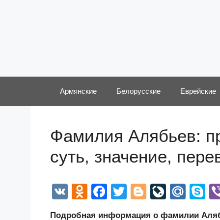
Перейти
к
содержимому
Армянские
Белорусские
Еврейские
Фамилия Алябьев: п
суть, значение, пер
V
O
F
T
Bl
Li
M
S
K
d
a
wi
o
v
ail
k
Подробная информация о фамилии Алябь