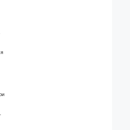
.
ся
ри
—