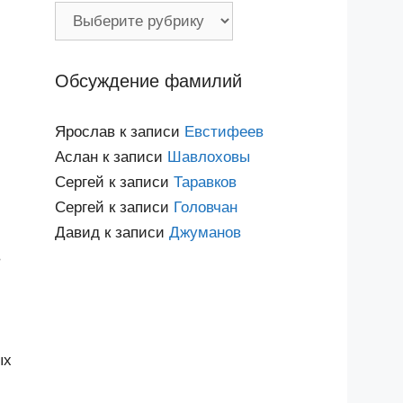
Фамилии
по
категориям
Обсуждение фамилий
Ярослав
к записи
Евстифеев
Аслан
к записи
Шавлоховы
Сергей
к записи
Таравков
Сергей
к записи
Головчан
Давид
к записи
Джуманов
в
ых