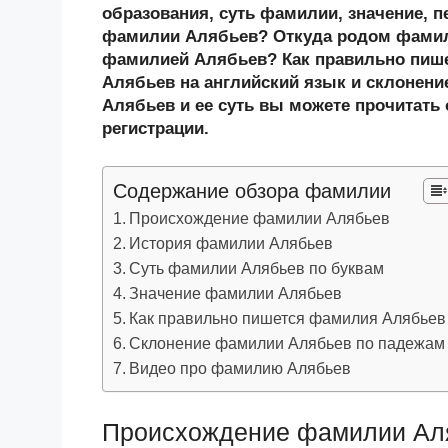
n
c
tt
g
e
.R
p
образования, суть фамилии, значение, п
o
e
er
g
J
u
e
фамилии Алябьев? Откуда родом фамил
фамилией Алябьев? Как правильно пиш
kl
b
er
o
Алябьев на английский язык и склонени
a
o
ur
Алябьев и ее суть вы можете прочитать 
ss
o
n
регистрации.
ni
k
al
Содержание обзора фамилии
ki
Происхождение фамилии Алябьев
История фамилии Алябьев
Суть фамилии Алябьев по буквам
Значение фамилии Алябьев
Как правильно пишется фамилия Алябьев
Склонение фамилии Алябьев по падежам
Видео про фамилию Алябьев
Происхождение фамилии Ал