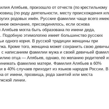
лия Алябьев, произошло от отчеств (по крестильному
розвищ (по роду деятельности, месту происхождения ил
 других родовых имён. Русские фамилии чаще всего име
нное окончание, присоединялось, если основа
я Алябьев могла быть образована по имени деда,
и. Подобную этимологию имеет большинство русских
ьи одного корня. В русской традиции женщины при
жа. Кроме того, женщина может сохранить свою девич
с написанием фамилии мужа и своей девичьей фами
илию отца — Алябьев, однако, по желанию родителей 
 принимать фамилию матери. Фамилия Алябьев в 60%
и в 40% случаев приходит из языков народов России. В
 от имени, прозвища, рода занятий или места
ужской линии.