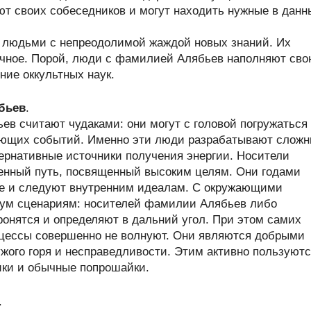
т своих собеседников и могут находить нужные в данн
 людьми с непреодолимой жаждой новых знаний. Их
дочное. Порой, люди с фамилией Алябьев наполняют св
ние оккультных наук.
бьев
.
в считают чудаками: они могут с головой погружаться
жающих событий. Именно эти люди разрабатывают слож
ернативные источники получения энергии. Носители
нный путь, посвященный высоким целям. Они годами
е и следуют внутренним идеалам. С окружающими
ум сценариям: носителей фамилии Алябьев либо
ронятся и определяют в дальний угол. При этом самих
цессы совершенно не волнуют. Они являются добрыми
жого горя и несправедливости. Этим активно пользуют
ики и обычные попрошайки.
.