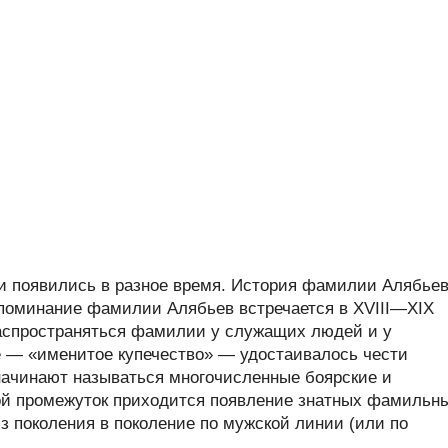
 появились в разное время. История фамилии Алябье
 упоминание фамилии Алябьев встречается в XVIII—XIX
 распространяться фамилии у служащих людей и у
ое — «именитое купечество» — удостаивалось чести
начинают называться многочисленные боярские и
ой промежуток приходится появление знатных фамильн
з поколения в поколение по мужской линии (или по