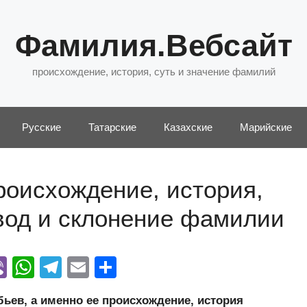
Фамилия.Вебсайт
происхождение, история, суть и значение фамилий
Русские
Татарские
Казахские
Марийские
роисхождение, история,
евод и склонение фамилии
Vi
W
T
E
О
y
b
h
el
m
тп
ев, а именно ее происхождение, история