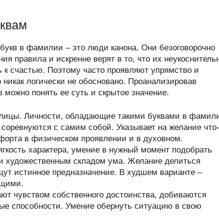
уквам
букв в фамилии – это люди канона. Они безоговорочно
я правила и искренне верят в то, что их неукоснитель
 к счастью. Поэтому часто проявляют упрямство и
о никак логически не обосновано. Проанализировав
можно понять ее суть и скрытое значение.
ллицы. Личности, обладающие такими буквами в фамил
и соревнуются с самим собой. Указывает на желание что
форта в физическом проявлении и в духовном.
гкость характера, умение в нужный момент подобрать
 и художественным складом ума. Желание делиться
щут истинное предназначение. В худшем варианте –
ющими.
ют чувством собственного достоинства, добиваются
ые способности. Умение обернуть ситуацию в свою