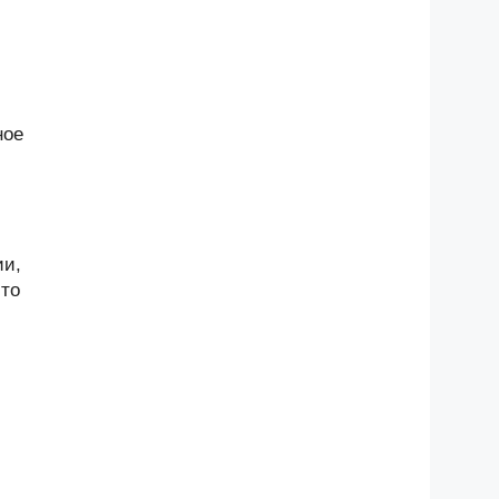
ное
ии,
-то