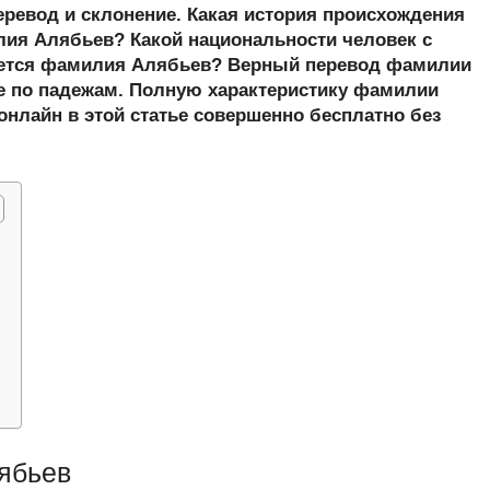
er
at
e
ail
р
еревод и склонение. Какая история происхождения
s
gr
а
ия Алябьев? Какой национальности человек с
ется фамилия Алябьев? Верный перевод фамилии
A
a
в
е по падежам. Полную характеристику фамилии
p
m
и
онлайн в этой статье совершенно бесплатно без
p
ть
ябьев