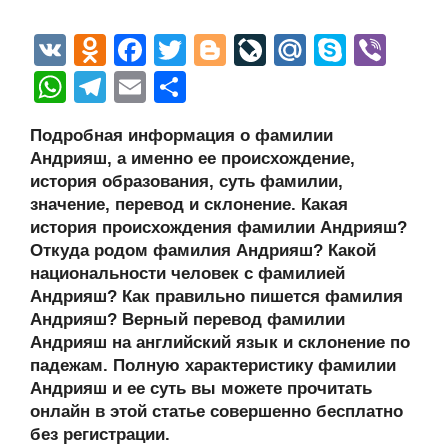
V
O
F
T
Bl
Li
M
S
Vi
K
d
a
wi
o
v
ail
ky
b
W
T
E
О
n
c
tt
g
e
.R
p
er
h
el
m
тп
Подробная информация о фамилии
o
e
er
g
J
u
e
at
e
ail
р
Андрияш, а именно ее происхождение,
kl
b
er
o
s
gr
а
история образования, суть фамилии,
a
o
ur
значение, перевод и склонение. Какая
A
a
в
история происхождения фамилии Андрияш?
ss
o
n
p
m
и
Откуда родом фамилия Андрияш? Какой
ni
k
al
p
ть
национальности человек с фамилией
Андрияш? Как правильно пишется фамилия
ki
Андрияш? Верный перевод фамилии
Андрияш на английский язык и склонение по
падежам. Полную характеристику фамилии
Андрияш и ее суть вы можете прочитать
онлайн в этой статье совершенно бесплатно
без регистрации.