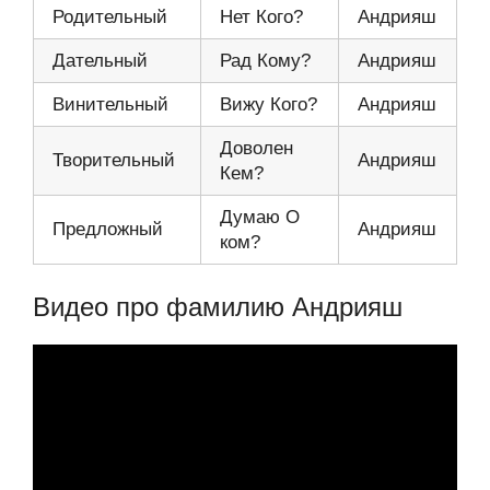
Родительный
Нет Кого?
Андрияш
Дательный
Рад Кому?
Андрияш
Винительный
Вижу Кого?
Андрияш
Доволен
Творительный
Андрияш
Кем?
Думаю О
Предложный
Андрияш
ком?
Видео про фамилию Андрияш