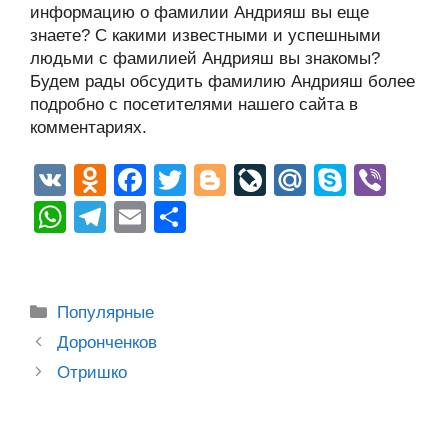
информацию о фамилии Андрияш вы еще
знаете? С какими известными и успешными
людьми с фамилией Андрияш вы знакомы?
Будем рады обсудить фамилию Андрияш более
подробно с посетителями нашего сайта в
комментариях.
V
O
F
T
Bl
Li
M
S
Vi
K
d
a
wi
o
v
ail
ky
b
W
T
E
О
n
c
tt
g
e
.R
p
er
h
el
m
тп
o
e
er
g
J
u
e
at
e
ail
р
kl
b
er
o
s
gr
а
Рубрики
Популярные
a
o
ur
A
a
в
Post
Доронченков
ss
o
n
navigation
p
m
и
Отришко
ni
k
al
p
ть
ki