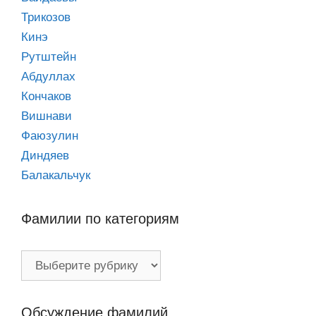
Трикозов
Кинэ
Рутштейн
Абдуллах
Кончаков
Вишнави
Фаюзулин
Диндяев
Балакальчук
Фамилии по категориям
Фамилии
по
категориям
Обсуждение фамилий