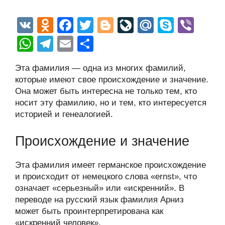
V
O
F
T
Bl
Li
M
S
Vi
K
d
a
wi
o
v
ail
ky
b
W
T
E
О
n
c
tt
g
e
.R
p
er
h
el
m
тп
Эта фамилия — одна из многих фамилий,
o
e
er
g
J
u
e
at
e
ail
р
которые имеют свое происхождение и значение.
kl
b
er
o
s
gr
а
Она может быть интересна не только тем, кто
a
o
ur
носит эту фамилию, но и тем, кто интересуется
A
a
в
историей и генеалогией.
ss
o
n
p
m
и
ni
k
al
p
ть
Происхождение и значение
ki
Эта фамилия имеет германское происхождение
и происходит от немецкого слова «ernst», что
означает «серьезный» или «искренний». В
переводе на русский язык фамилия Арниз
может быть проинтерпретирована как
«искренний человек».