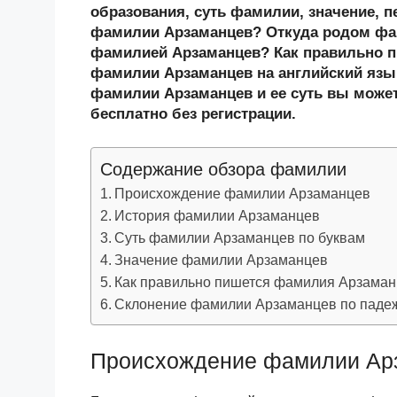
n
c
tt
g
e
.R
p
образования, суть фамилии, значение, п
o
e
er
g
J
u
e
фамилии Арзаманцев? Откуда родом фам
фамилией Арзаманцев? Как правильно 
kl
b
er
o
фамилии Арзаманцев на английский язык
a
o
ur
фамилии Арзаманцев и ее суть вы может
ss
o
n
бесплатно без регистрации.
ni
k
al
Содержание обзора фамилии
ki
Происхождение фамилии Арзаманцев
История фамилии Арзаманцев
Суть фамилии Арзаманцев по буквам
Значение фамилии Арзаманцев
Как правильно пишется фамилия Арзама
Склонение фамилии Арзаманцев по паде
Происхождение фамилии Ар