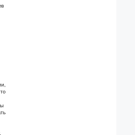
ев
ии,
-то
ны
ать
,