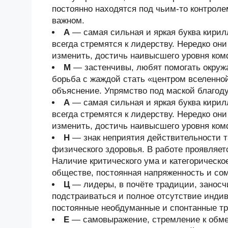
постоянно находятся под чьим-то контроле
важном.
А
— самая сильная и яркая буква кири
всегда стремятся к лидерству. Нередко он
изменить, достичь наивысшего уровня ком
М
— застенчивы, любят помогать окруж
борьба с жаждой стать «центром вселенно
объяснение. Упрямство под маской благод
А
— самая сильная и яркая буква кири
всегда стремятся к лидерству. Нередко он
изменить, достичь наивысшего уровня ком
Н
— знак неприятия действительности та
физического здоровья. В работе проявляет
Наличие критического ума и категорическо
обществе, постоянная напряженность и со
Ц
— лидеры, в почёте традиции, занос
подстраиваться и полное отсутствие индив
постоянные необдуманные и спонтанные тр
Е
— самовыражение, стремление к обмен