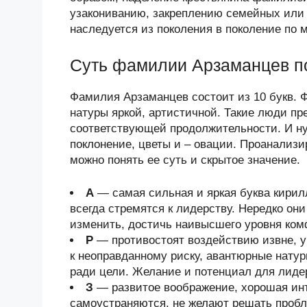
узакониванию, закреплению семейных или
наследуется из поколения в поколение по 
Суть фамилии Арзаманцев п
Фамилия Арзаманцев состоит из 10 букв. Ф
натуры яркой, артистичной. Такие люди п
соответствующей продолжительности. И ну
поклонение, цветы и – овации. Проанализ
можно понять ее суть и скрытое значение.
А
— самая сильная и яркая буква кири
всегда стремятся к лидерству. Нередко он
изменить, достичь наивысшего уровня ком
Р
— противостоят воздействию извне, у
к неоправданному риску, авантюрные нату
ради цели. Желание и потенциал для лиде
З
— развитое воображение, хорошая инт
самоустраняются, не желают решать пробл