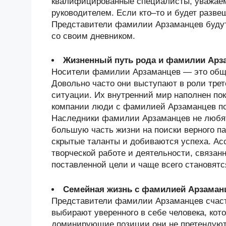
квалифицированные специалисты, уважаем
руководителем. Если кто–то и будет разве
Представители фамилии Арзаманцев будут 
со своим дневником.
Жизненный путь рода и фамилии Арз
Носители фамилии Арзаманцев — это общи
Довольно часто они выступают в роли трет
ситуации. Их внутренний мир наполнен по
компании люди с фамилией Арзаманцев по
Наследники фамилии Арзаманцев не любят
большую часть жизни на поиски верного па
скрытые таланты и добиваются успеха. Ас
творческой работе и деятельности, связан
поставленной цели и чаще всего становят
Семейная жизнь с фамилией Арзаман
Представители фамилии Арзаманцев счастл
выбирают уверенного в себе человека, кот
доминирующие позиции они не претендуют 