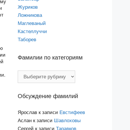
ому
Журиков
и
ют
Ложникова
Маглеваный
Кастеллуччи
Таборев
ью
лии
Фамилии по категориям
ей
Фамилии
ии.
по
категориям
Обсуждение фамилий
Ярослав
к записи
Евстифеев
Аслан
к записи
Шавлоховы
Сергей
к записи
Таравков