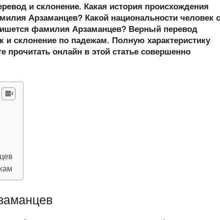
er
at
e
ail
р
еревод и склонение. Какая история происхождения
s
gr
а
илия Арзаманцев? Какой национальности человек 
пишется фамилия Арзаманцев? Верный перевод
A
a
в
 и склонение по падежам. Полную характеристику
p
m
и
е прочитать онлайн в этой статье совершенно
p
ть
нцев
жам
заманцев