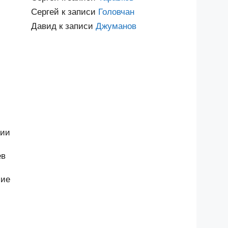
Сергей
к записи
Головчан
Давид
к записи
Джуманов
лии
ев
шие