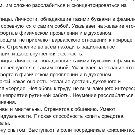
м, им сложно расслабиться и сконцентрироваться на
ллицы. Личности, обладающие такими буквами в фамил
и соревнуются с самим собой. Указывает на желание что
форта в физическом проявлении и в духовном.
ающим, не приемлют варварского отношения к природе,
й». Стремление во всем находить рациональное
ушия и даже внутренняя жесткость.
ллицы. Личности, обладающие такими буквами в фамил
и соревнуются с самим собой. Указывает на желание что
форта в физическом проявлении и в духовном.
кой, какая она есть; желание достичь духовного и
ся усердие. Нелюбовь к труду, не вызывающего интерес
е неприятие рутинной работы. Неумение расслабляться
мнения.
чивы и мнительны. Стремятся к общению. Умеют
идуальности. Плохая способность копить средства,
аты.
у опытом. Выступают в роли посредника в конфликтах