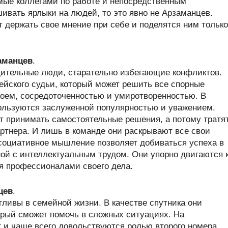
ые коллегами по работе и непосредственным
шивать ярлыки на людей, то это явно не Арзаманцев.
держать свое мнение при себе и поделятся ним только
аманцев
.
тельные люди, старательно избегающие конфликтов.
ейского судьи, который может решить все спорные
коем, сосредоточенностью и умиротворенностью. В
льзуются заслуженной популярностью и уважением.
 принимать самостоятельные решения, а потому тратя
ртнера. И лишь в команде они раскрывают все свои
социативное мышление позволяет добиваться успеха в
ной с интеллектуальным трудом. Они упорно двигаются 
ся профессионалами своего дела.
цев
.
ивы в семейной жизни. В качестве спутника они
орый сможет помочь в сложных ситуациях. На
и чаще всего довольствуются ролью второго номера.