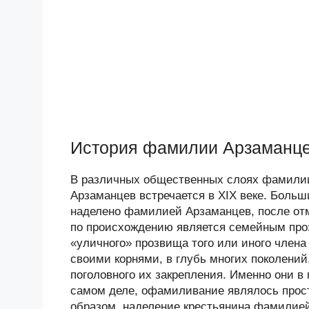
История фамилии Арзаманц
В различных общественных слоях фамилии
Арзаманцев встречается в XIX веке. Боль
наделено фамилией Арзаманцев, после отм
по происхождению является семейным проз
«уличного» прозвища того или иного член
своими корнями, в глубь многих поколени
поголовного их закрепления. Именно они в
самом деле, офамиливание являлось прос
образом, наделение крестьянина фамилией