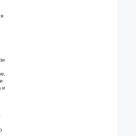
ся
ри
е,
ии
 и
е
о