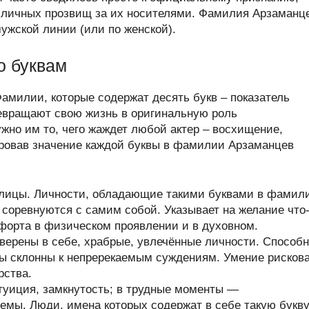
 личных прозвищ за их носителями. Фамилия Арзаманц
мужской линии (или по женской).
о буквам
амилии, которые содержат десять букв – показатель
ревращают свою жизнь в оригинальную роль
жно им то, чего жаждет любой актер – восхищение,
ировав значение каждой буквы в фамилии Арзаманцев
ллицы. Личности, обладающие такими буквами в фамил
и соревнуются с самим собой. Указывает на желание что
форта в физическом проявлении и в духовном.
верены в себе, храбрые, увлечённые личности. Способ
ры склонны к непререкаемым суждениям. Умение рисков
рства.
уиция, замкнутость; в трудные моменты —
емы. Люди, имена которых содержат в себе такую букву