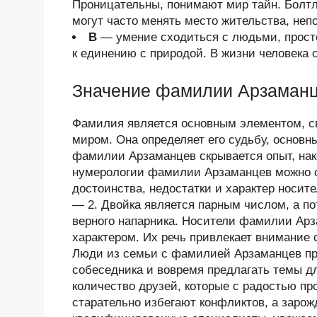
Проницательны, понимают мир тайн. Болтл
могут часто менять место жительства, неп
В
— умение сходиться с людьми, просто
к единению с природой. В жизни человека 
Значение фамилии Арзаман
Фамилия является основным элементом, 
миром. Она определяет его судьбу, основн
фамилии Арзаманцев скрывается опыт, на
нумерологии фамилии Арзаманцев можно о
достоинства, недостатки и характер носи
— 2. Двойка является парным числом, а по
верного напарника. Носители фамилии Ар
характером. Их речь привлекает внимание
Люди из семьи с фамилией Арзаманцев пр
собеседника и вовремя предлагать темы дл
количество друзей, которые с радостью пр
старательно избегают конфликтов, а заро