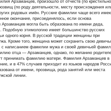
лия Арзаманцев, произошло от отчеств (по крестильн
розвищ (по роду деятельности, месту происхождения ил
 других родовых имён. Русские фамилии чаще всего име
нное окончание, присоединялось, если основа
я Арзаманцев могла быть образована по имени деда,
и. Подобную этимологию имеет большинство русских
ьи одного корня. В русской традиции женщины при
жа. Кроме того, женщина может сохранить свою девич
с написанием фамилии мужа и своей девичьей фами
илию отца — Арзаманцев, однако, по желанию родител
гут принимать фамилию матери. Фамилия Арзаманцев в
ие, и в 47% случаев приходит из языков народов Росс
ована от имени, прозвища, рода занятий или места
ужской линии.