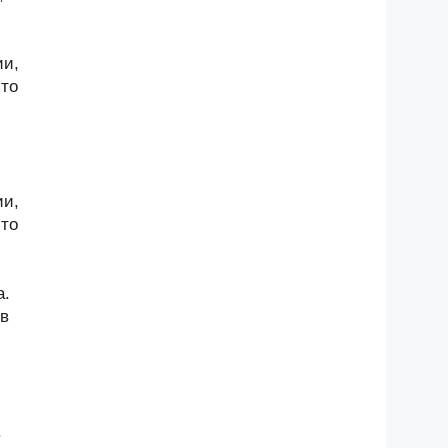
ии,
-то
ии,
-то
а.
 в
.