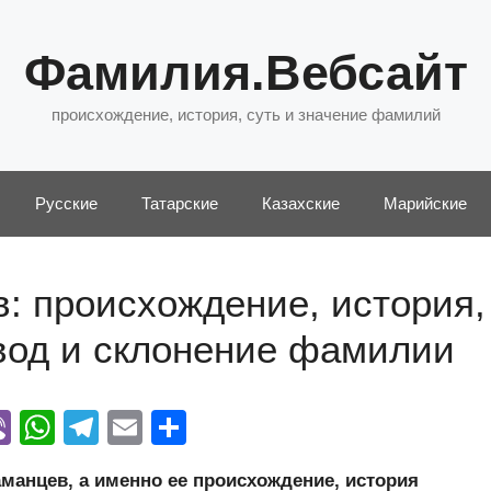
Фамилия.Вебсайт
происхождение, история, суть и значение фамилий
Русские
Татарские
Казахские
Марийские
: происхождение, история,
евод и склонение фамилии
Vi
W
T
E
О
y
b
h
el
m
тп
анцев, а именно ее происхождение, история