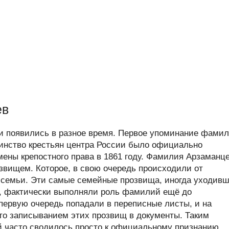
ев
 появились в разное время. Первое упоминание фами
шинство крестьян центра России было официально
ены крепостного права в 1861 году. Фамилия Арзаманц
вищем. Которое, в свою очередь происходили от
а семьи. Эти самые семейные прозвища, иногда уходив
й, фактически выполняли роль фамилий ещё до
 первую очередь попадали в переписные листы, и на
то записыванием этих прозвищ в документы. Таким
 часто сводилось просто к официальному признанию,