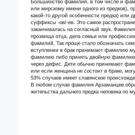
Большинство фамилий, в том числе и фами
или мирскому имени одного из предков), п
какой-то другой особенности предка) или
суффиксы -ов/-ев. Это самое распростране
заканчивалась на согласный звук. Фамили
прозвища отца, дела семьи или професси
фамилий. Так проще стало обозначать сем
вступлении в брак принимают фамилию му
фамилию либо принять двойную фамилию 
через дефис. Дети обычно принимают фам
или если женщина не состоит в браке, мо
53% случаев имеет славянское происхожден
В любом случае фамилия Арзаманцев образ
жительства дальнего предка человека по м