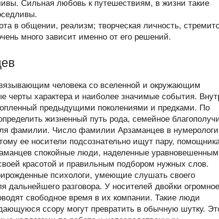
ивы. Сильная любовь к путешествиям, в жизни такие
оседливы.
та в общении, реализм; творческая личность, стремит
очень много зависит именно от его решений.
цев
связывающим человека со вселенной и окружающим
ые черты характера и наиболее значимые события. Внут
копленный предыдущими поколениями и предками. По
пределить жизненный путь рода, семейное благополучи
теля фамилии. Число фамилии Арзаманцев в нумеролог
тому ее носители подсознательно ищут пару, помощника
заманцев спокойные люди, наделенные уравновешенным
 своей красотой и правильным подбором нужных слов.
ирожденные психологи, умеющие слушать своего
я дальнейшего разговора. У носителей двойки огромно
оводят свободное время в их компании. Такие люди
ждающуюся ссору могут превратить в обычную шутку. Эт