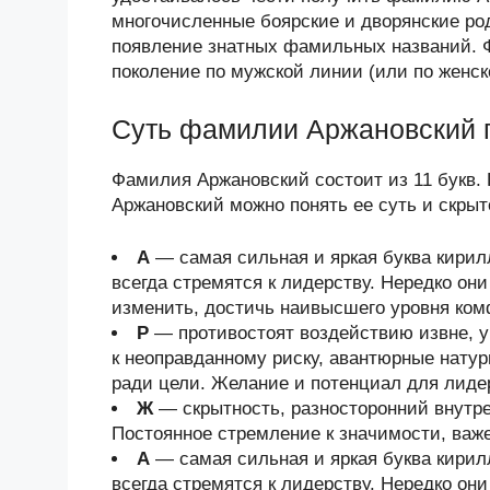
многочисленные боярские и дворянские ро
появление знатных фамильных названий. 
поколение по мужской линии (или по женск
Суть фамилии Аржановский 
Фамилия Аржановский состоит из 11 букв.
Аржановский можно понять ее суть и скрыт
А
— самая сильная и яркая буква кири
всегда стремятся к лидерству. Нередко он
изменить, достичь наивысшего уровня ком
Р
— противостоят воздействию извне, у
к неоправданному риску, авантюрные нату
ради цели. Желание и потенциал для лиде
Ж
— скрытность, разносторонний внутре
Постоянное стремление к значимости, важе
А
— самая сильная и яркая буква кири
всегда стремятся к лидерству. Нередко он