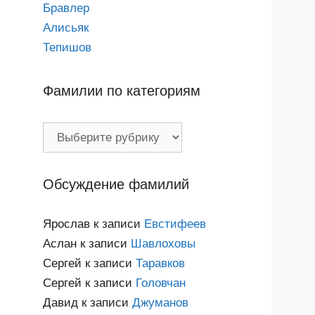
Бравлер
Алисьяк
Тепишов
Фамилии по категориям
Фамилии
по
категориям
Обсуждение фамилий
Ярослав
к записи
Евстифеев
Аслан
к записи
Шавлоховы
Сергей
к записи
Таравков
Сергей
к записи
Головчан
Давид
к записи
Джуманов