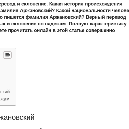
er
at
e
ail
р
еревод и склонение. Какая история происхождения
s
gr
а
амилия Аржановский? Какой национальности челове
но пишется фамилия Аржановский? Верный перевод
A
a
в
к и склонение по падежам. Полную характеристику
p
m
и
те прочитать онлайн в этой статье совершенно
p
ть
ский
ежам
жановский