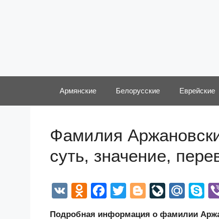
Перейти
к
содержимому
Армянские
Белорусские
Еврейские
Фамилия Аржановски
суть, значение, пер
V
O
F
T
Bl
Li
M
S
K
d
a
wi
o
v
ail
k
Подробная информация о фамилии Аржан