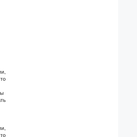
ии,
-то
ны
ать
ии,
-то