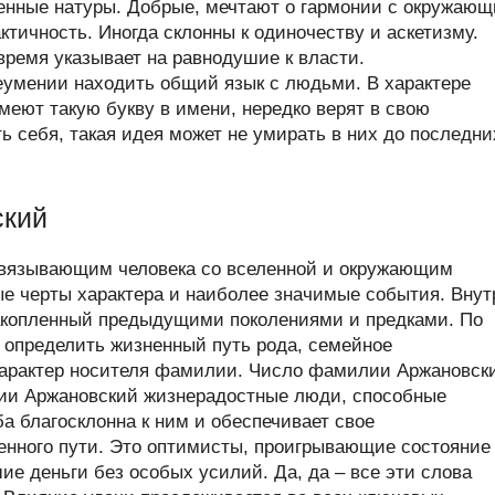
енные натуры. Добрые, мечтают о гармонии с окружаю
тичность. Иногда склонны к одиночеству и аскетизму.
время указывает на равнодушие к власти.
еумении находить общий язык с людьми. В характере
меют такую букву в имени, нередко верят в свою
ь себя, такая идея может не умирать в них до последни
ский
связывающим человека со вселенной и окружающим
ые черты характера и наиболее значимые события. Внут
акопленный предыдущими поколениями и предками. По
определить жизненный путь рода, семейное
 характер носителя фамилии. Число фамилии Аржановск
ии Аржановский жизнерадостные люди, способные
а благосклонна к ним и обеспечивает свое
енного пути. Это оптимисты, проигрывающие состояние
е деньги без особых усилий. Да, да – все эти слова