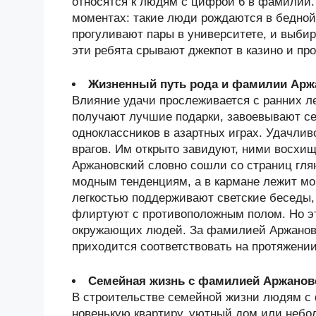
относятся к людям с цифрой 6 в фамилии.
моментах: такие люди рождаются в бедной
прогуливают пары в университете, и выби
эти ребята срывают джекпот в казино и п
Жизненный путь рода и фамилии Арж
Влияние удачи прослеживается с ранних ле
получают лучшие подарки, завоевывают се
одноклассников в азартных играх. Удачлив
врагов. Им открыто завидуют, ними восхи
Аржановский словно сошли со страниц гля
модным тенденциям, а в кармане лежит м
легкостью поддерживают светские беседы
флиртуют с противоположным полом. Но эт
окружающих людей. За фамилией Аржановс
приходится соответствовать на протяжении
Семейная жизнь с фамилией Аржанов
В строительстве семейной жизни людям с
новенькую квартиру, уютный дом или небол