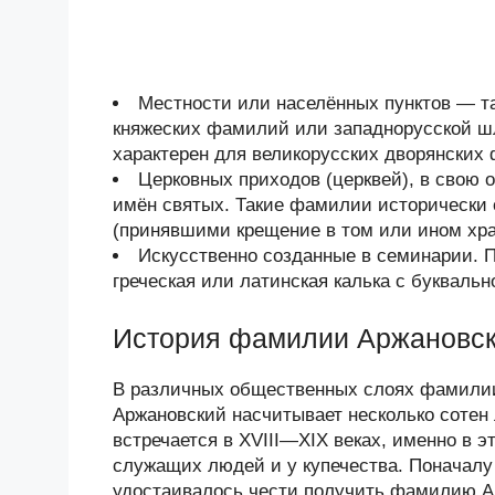
Местности или населённых пунктов — та
княжеских фамилий или западнорусской шл
характерен для великорусских дворянских 
Церковных приходов (церквей), в свою 
имён святых. Такие фамилии исторически
(принявшими крещение в том или ином хра
Искусственно созданные в семинарии. 
греческая или латинская калька с буквал
История фамилии Аржановс
В различных общественных слоях фамилии
Аржановский насчитывает несколько сотен
встречается в XVIII—XIX веках, именно в 
служащих людей и у купечества. Поначалу
удостаивалось чести получить фамилию А