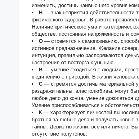
изменить, достичь наивысшего уровня ком
Н
— знак неприятия действительности та
физического здоровья. В работе проявляет
Наличие критического ума и категорическо
обществе, постоянная напряженность и со
О
— стремятся к самопознанию, способ
истинное предназначение. Желание соверш
интуиция, правильно распоряжаются деньг
настроения от восторга к унынию.
В
— умение сходиться с людьми, просто
к единению с природой. В жизни человека 
С
— стремятся достичь материальной у
раздражительны, властолюбивы, могут быт
любое дело до конца, умение докопаться 
Умение приспосабливаться к обстоятельст
К
— характеризует личностей выносливы
браться за любые дела и получать новые з
тайны. Девиз по жизни: все или ничего. В
отсутствие полутонов.