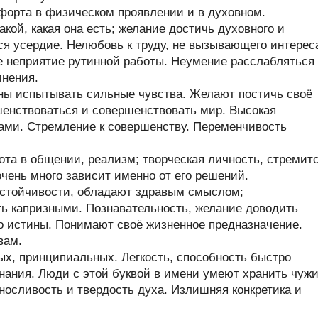
форта в физическом проявлении и в духовном.
кой, какая она есть; желание достичь духовного и
ся усердие. Нелюбовь к труду, не вызывающего интерес
е неприятие рутинной работы. Неумение расслабляться
мнения.
ны испытывать сильные чувства. Желают постичь своё
енствоваться и совершенствовать мир. Высокая
ами. Стремление к совершенству. Переменчивость
та в общении, реализм; творческая личность, стремит
очень много зависит именно от его решений.
стойчивости, обладают здравым смыслом;
ь капризными. Познавательность, желание доводить
до истины. Понимают своё жизненное предназначение.
вам.
х, принципиальных. Легкость, способность быстро
нания. Люди с этой буквой в имени умеют хранить чуж
ыносливость и твердость духа. Излишняя конкретика и