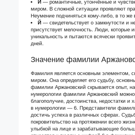
И
— романтичные, утончённые и чувств
миром. В сложной ситуации проявляют прак
Неумение подчиняться кому-либо, в то же 
Й
— свидетельствует о замкнутости и н
присутствует мелочность. Люди, которые и
уникальность и пытаются всячески проявит
дней.
Значение фамилии Аржанов
Фамилия является основным элементом, 
миром. Она определяет его судьбу, основн
фамилии Аржановский скрывается опыт, н
нумерологии фамилии Аржановский можно 
благополучие, достоинства, недостатки и
в нумерологии — 6. Представители фамил
достичь успеха в различных сферах. Судьб
покровительство на протяжении всего жизн
улыбкой на лице и зарабатывающие больши