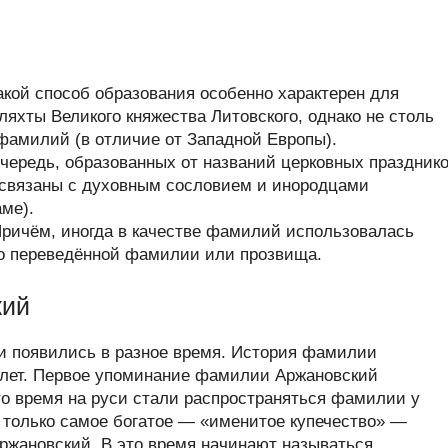
кой способ образования особенно характерен для
яхты Великого княжества Литовского, однако не столь
фамилий (в отличие от Западной Европы).
очередь, образованных от названий церковных празднико
 связаны с духовным сословием и инородцами
ме).
Причём, иногда в качестве фамилий использовалась
ьно переведённой фамилии или прозвища.
кий
 появились в разное время. История фамилии
 лет. Первое упоминание фамилии Аржановский
это время на руси стали распространяться фамилии у
 только самое богатое — «именитое купечество» —
ржановский. В это время начинают называться