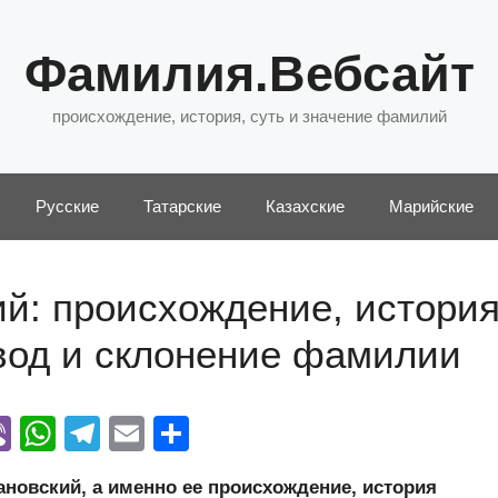
Фамилия.Вебсайт
происхождение, история, суть и значение фамилий
Русские
Татарские
Казахские
Марийские
й: происхождение, история
евод и склонение фамилии
Vi
W
T
E
О
y
b
h
el
m
тп
овский, а именно ее происхождение, история