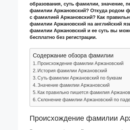
n
c
tt
g
e
.R
p
образования, суть фамилии, значение, п
o
e
er
g
J
u
e
фамилии Аржановский? Откуда родом ф
с фамилией Аржановский? Как правиль
kl
b
er
o
фамилии Аржановский на английский язы
a
o
ur
фамилии Аржановский и ее суть вы може
ss
o
n
бесплатно без регистрации.
ni
k
al
Содержание обзора фамилии
ki
Происхождение фамилии Аржановский
История фамилии Аржановский
Суть фамилии Аржановский по буквам
Значение фамилии Аржановский
Как правильно пишется фамилия Аржанов
Склонение фамилии Аржановский по пад
Происхождение фамилии Ар