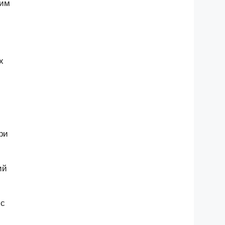
щим
х
ри
ий
 с