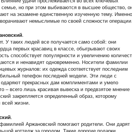
 Влияние удачи прослеживается во всех ключевых
 семье, но при этом выбиваются в высшее общество, о
рают на экзамене единственную изученную тему. Именн
роворачивают немыслимые по своей сложности операции
ановский
.
т. У таких людей все получается само собой: они
рдца первых красавиц в классе, обыгрывают своих
ость способствует популярности и увеличению количес
щаются и ненавидят одновременно. Носители фамилии
нцевых журналов: их одежда соответствует последним
обильный телефон последней модели. Эти люди с
, одаряют прекрасных дам комплиментами и умело
о – всего лишь красивая вывеска и предвзятое мнение
кий закрепляется определенный образ, которому
 всей жизни.
ский
.
 фамилией Аржановский помогают родители. Они дарят
ьшой коттедж за городом. Такие дорогие подарки