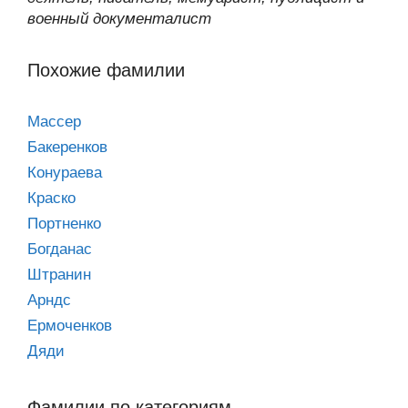
военный документалист
Похожие фамилии
Массер
Бакеренков
Конураева
Краско
Портненко
Богданас
Штранин
Арндс
Ермоченков
Дяди
Фамилии по категориям