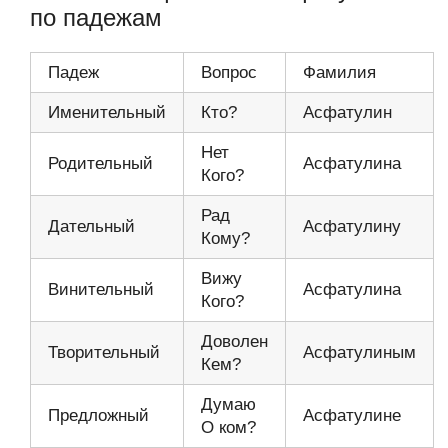
по падежам
Падеж
Вопрос
Фамилия
Именительный
Кто?
Асфатулин
Нет
Родительный
Асфатулина
Кого?
Рад
Дательный
Асфатулину
Кому?
Вижу
Винительный
Асфатулина
Кого?
Доволен
Творительный
Асфатулиным
Кем?
Думаю
Предложный
Асфатулине
О ком?