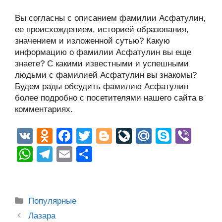
Вы согласны с описанием фамилии Асфатулин,
ее происхождением, историей образования,
значением и изложенной сутью? Какую
информацию о фамилии Асфатулин вы еще
знаете? С какими известными и успешными
людьми с фамилией Асфатулин вы знакомы?
Будем рады обсудить фамилию Асфатулин
более подробно с посетителями нашего сайта в
комментариях.
V
O
F
T
Bl
Li
M
S
Vi
K
d
a
wi
o
v
ail
ky
b
W
T
E
О
n
c
tt
g
e
.R
p
er
h
el
m
тп
o
e
er
g
J
u
e
at
e
ail
р
kl
b
er
o
s
gr
а
Рубрики
Популярные
a
o
ur
A
a
в
Post
Лазара