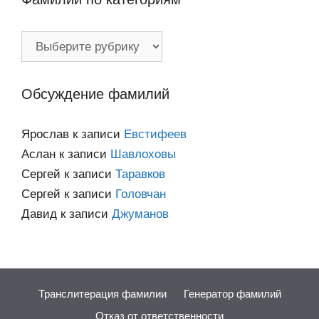
Фамилии
по
категориям
Обсуждение фамилий
Ярослав
к записи
Евстифеев
Аслан
к записи
Шавлоховы
Сергей
к записи
Таравков
Сергей
к записи
Головчан
Давид
к записи
Джуманов
Транслитерация фамилии
Генератор фамилий
Отказ от ответственности