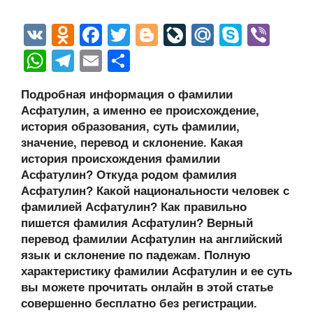
V
O
F
T
Bl
Li
M
S
Vi
K
d
a
wi
o
v
ail
ky
b
W
T
E
О
n
c
tt
g
e
.R
p
er
h
el
m
тп
Подробная информация о фамилии
o
e
er
g
J
u
e
at
e
ail
р
Асфатулин, а именно ее происхождение,
kl
b
er
o
s
gr
а
история образования, суть фамилии,
a
o
ur
значение, перевод и склонение. Какая
A
a
в
история происхождения фамилии
ss
o
n
p
m
и
Асфатулин? Откуда родом фамилия
ni
k
al
p
ть
Асфатулин? Какой национальности человек с
фамилией Асфатулин? Как правильно
ki
пишется фамилия Асфатулин? Верный
перевод фамилии Асфатулин на английский
язык и склонение по падежам. Полную
характеристику фамилии Асфатулин и ее суть
вы можете прочитать онлайн в этой статье
совершенно бесплатно без регистрации.