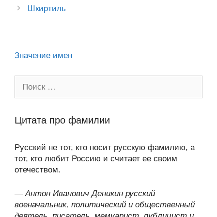
ss
o
n
navigation
p
m
и
Шкиртиль
ni
k
al
p
ть
ki
Значение имен
Поиск:
Цитата про фамилии
Русский не тот, кто носит русскую фамилию, а
тот, кто любит Россию и считает ее своим
отечеством.
—
Антон Иванович Деникин русский
военачальник, политический и общественный
деятель, писатель, мемуарист, публицист и