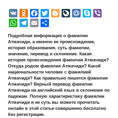
V
O
F
T
Bl
Li
M
S
Vi
K
d
a
wi
o
v
ail
ky
b
W
T
E
О
n
c
tt
g
e
.R
p
er
h
el
m
тп
Подробная информация о фамилии
o
e
er
g
J
u
e
at
e
ail
р
Атмачиди, а именно ее происхождение,
kl
b
er
o
s
gr
а
история образования, суть фамилии,
a
o
ur
значение, перевод и склонение. Какая
A
a
в
история происхождения фамилии Атмачиди?
ss
o
n
p
m
и
Откуда родом фамилия Атмачиди? Какой
ni
k
al
p
ть
национальности человек с фамилией
Атмачиди? Как правильно пишется фамилия
ki
Атмачиди? Верный перевод фамилии
Атмачиди на английский язык и склонение по
падежам. Полную характеристику фамилии
Атмачиди и ее суть вы можете прочитать
онлайн в этой статье совершенно бесплатно
без регистрации.