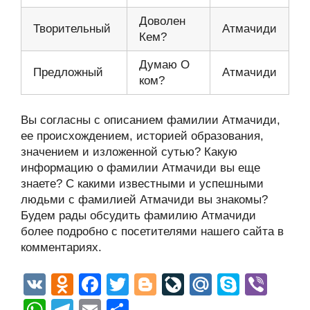
Доволен
Творительный
Атмачиди
Кем?
Думаю О
Предложный
Атмачиди
ком?
Вы согласны с описанием фамилии Атмачиди,
ее происхождением, историей образования,
значением и изложенной сутью? Какую
информацию о фамилии Атмачиди вы еще
знаете? С какими известными и успешными
людьми с фамилией Атмачиди вы знакомы?
Будем рады обсудить фамилию Атмачиди
более подробно с посетителями нашего сайта в
комментариях.
V
O
F
T
Bl
Li
M
S
Vi
K
d
a
wi
o
v
ail
ky
b
W
T
E
О