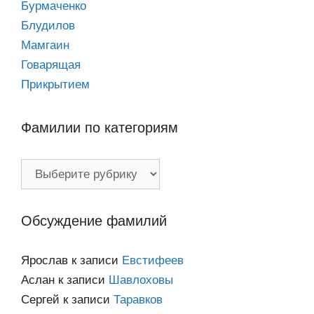
Бурмаченко
Блудилов
Мамгаин
Говарящая
Прикрытием
Фамилии по категориям
Фамилии
по
категориям
Обсуждение фамилий
Ярослав
к записи
Евстифеев
Аслан
к записи
Шавлоховы
Сергей
к записи
Таравков