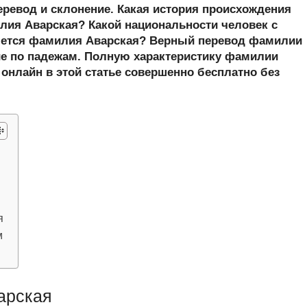
er
at
e
ail
р
еревод и склонение. Какая история происхождения
s
gr
а
ия Аварская? Какой национальности человек с
шется фамилия Аварская? Верный перевод фамилии
A
a
в
ие по падежам. Полную характеристику фамилии
p
m
и
 онлайн в этой статье совершенно бесплатно без
p
ть
я
м
арская