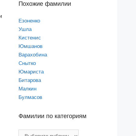
Похожие фамилии
и
Езоненко
Ушла
Кистенис
Юмшанов
Варахобина
Снытко
Юмариста
Битарова
Малкин
Булмасов
Фамилии по категориям
Фамилии