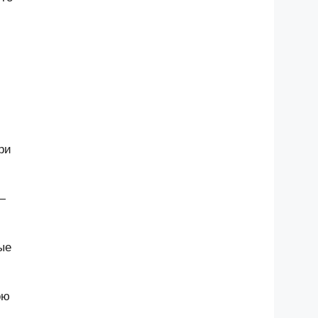
ри
—
ые
ою