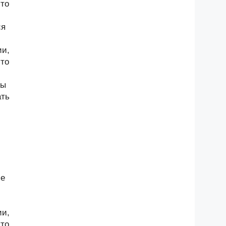
-то
ся
ии,
-то
ны
ать
ие
ии,
-то