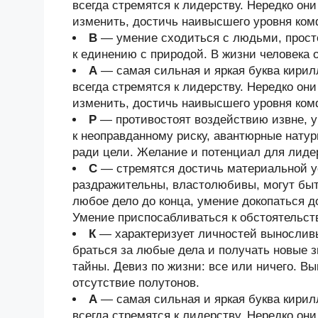
всегда стремятся к лидерству. Нередко он
изменить, достичь наивысшего уровня ком
В
— умение сходиться с людьми, просто
к единению с природой. В жизни человека 
А
— самая сильная и яркая буква кири
всегда стремятся к лидерству. Нередко он
изменить, достичь наивысшего уровня ком
Р
— противостоят воздействию извне, у
к неоправданному риску, авантюрные нату
ради цели. Желание и потенциал для лиде
С
— стремятся достичь материальной у
раздражительны, властолюбивы, могут быт
любое дело до конца, умение докопаться 
Умение приспосабливаться к обстоятельст
К
— характеризует личностей выносливы
браться за любые дела и получать новые з
тайны. Девиз по жизни: все или ничего. В
отсутствие полутонов.
А
— самая сильная и яркая буква кири
всегда стремятся к лидерству. Нередко он