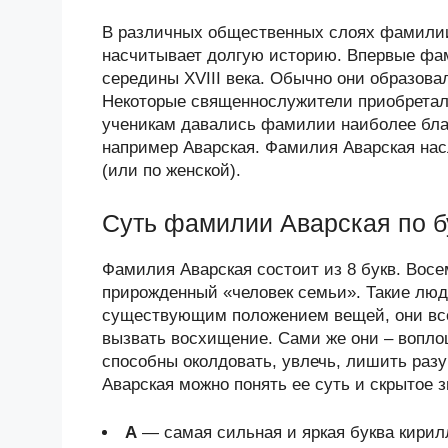
В различных общественных слоях фамилии
насчитывает долгую историю. Впервые фам
середины XVIII века. Обычно они образова
Некоторые священнослужители приобретал
ученикам давались фамилии наиболее бла
например Аварская. Фамилия Аварская нас
(или по женской).
Суть фамилии Аварская по б
Фамилия Аварская состоит из 8 букв. Восем
прирожденный «человек семьи». Такие люд
существующим положением вещей, они всегд
вызвать восхищение. Сами же они – вопло
способны околдовать, увлечь, лишить раз
Аварская можно понять ее суть и скрытое з
А
— самая сильная и яркая буква кири