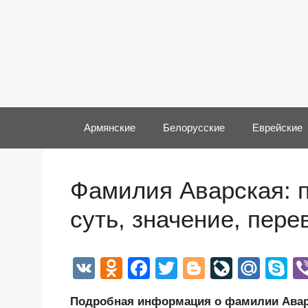
Перейти
к
содержимому
Армянские
Белорусские
Еврейские
Фамилия Аварская: п
суть, значение, пер
V
O
F
T
Bl
Li
M
S
K
d
a
wi
o
v
ail
k
Подробная информация о фамилии Аварс