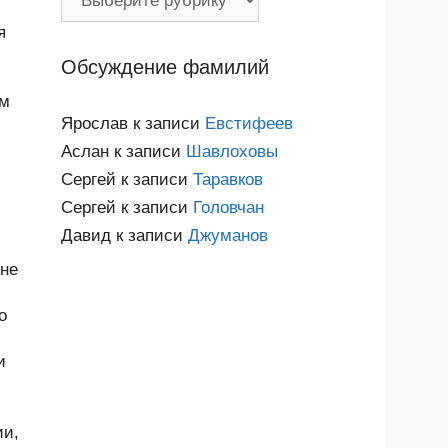
по
я
категориям
Обсуждение фамилий
им
Ярослав
к записи
Евстифеев
Аслан
к записи
Шавлоховы
Сергей
к записи
Таравков
Сергей
к записи
Головчан
Давид
к записи
Джуманов
 не
о
и
ии,