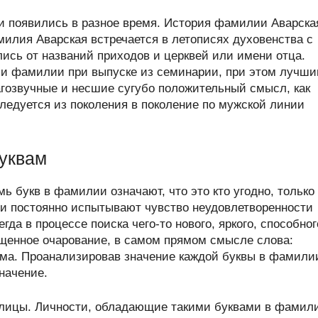
 появились в разное время. История фамилии Аварска
илия Аварская встречается в летописях духовенства с
лись от названий приходов и церквей или имени отца.
и фамилии при выпуске из семинарии, при этом лучш
гозвучные и несшие сугубо положительный смысл, как
ледуется из поколения в поколение по мужской линии
уквам
ь букв в фамилии означают, что это кто угодно, только
и постоянно испытывают чувство неудовлетворенности
а в процессе поиска чего-то нового, яркого, способног
щенное очарование, в самом прямом смысле слова:
ума. Проанализировав значение каждой буквы в фамили
начение.
ллицы. Личности, обладающие такими буквами в фамил