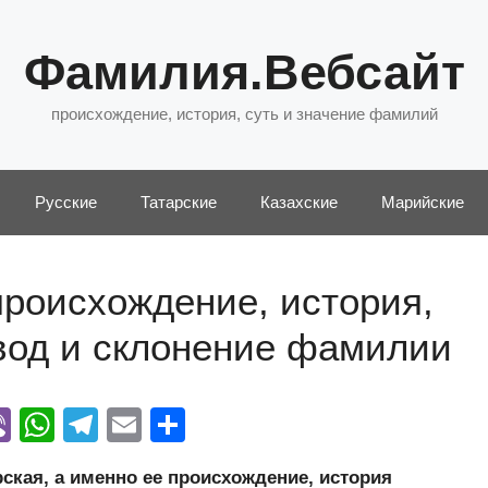
Фамилия.Вебсайт
происхождение, история, суть и значение фамилий
Русские
Татарские
Казахские
Марийские
роисхождение, история,
евод и склонение фамилии
Vi
W
T
E
О
y
b
h
el
m
тп
кая, а именно ее происхождение, история