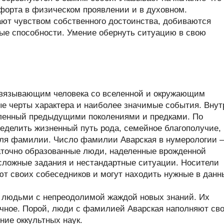
форта в физическом проявлении и в духовном.
ют чувством собственного достоинства, добиваются
ые способности. Умение обернуть ситуацию в свою
связывающим человека со вселенной и окружающим
ые черты характера и наиболее значимые события. Внут
пленный предыдущими поколениями и предками. По
делить жизненный путь рода, семейное благополучие,
теля фамилии. Число фамилии Аварская в нумерологии 
аточно образованные люди, наделенные врожденной
 сложные задания и нестандартные ситуации. Носители
т своих собеседников и могут находить нужные в данн
 людьми с непреодолимой жаждой новых знаний. Их
дочное. Порой, люди с фамилией Аварская наполняют св
ние оккультных наук.