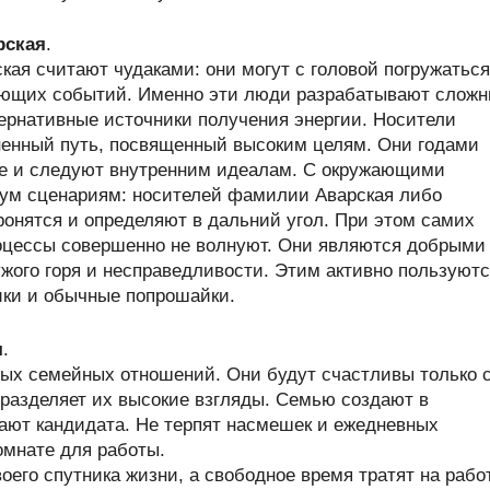
рская
.
ая считают чудаками: они могут с головой погружаться
жающих событий. Именно эти люди разрабатывают слож
ернативные источники получения энергии. Носители
енный путь, посвященный высоким целям. Они годами
е и следуют внутренним идеалам. С окружающими
ум сценариям: носителей фамилии Аварская либо
ронятся и определяют в дальний угол. При этом самих
оцессы совершенно не волнуют. Они являются добрыми
жого горя и несправедливости. Этим активно пользуют
ики и обычные попрошайки.
я
.
ых семейных отношений. Они будут счастливы только 
 разделяет их высокие взгляды. Семью создают в
рают кандидата. Не терпят насмешек и ежедневных
омнате для работы.
его спутника жизни, а свободное время тратят на работ