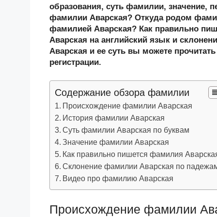
n
c
tt
g
e
.R
p
образования, суть фамилии, значение, п
o
e
er
g
J
u
e
фамилии Аварская? Откуда родом фамил
фамилией Аварская? Как правильно пи
kl
b
er
o
Аварская на английский язык и склонен
a
o
ur
Аварская и ее суть вы можете прочитать
ss
o
n
регистрации.
ni
k
al
Содержание обзора фамилии
ki
Происхождение фамилии Аварская
История фамилии Аварская
Суть фамилии Аварская по буквам
Значение фамилии Аварская
Как правильно пишется фамилия Аварска
Склонение фамилии Аварская по падежа
Видео про фамилию Аварская
Происхождение фамилии Ав