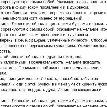
и соревнуются с самим собой. Указывает на желание что
форта в физическом проявлении и в духовном.
та в общении, реализм; творческая личность, стремит
очень много зависит именно от его решений.
ллицы. Личности, обладающие такими буквами в фамил
и соревнуются с самим собой. Указывает на желание что
форта в физическом проявлении и в духовном.
верены в себе, храбрые, увлечённые личности. Способ
ры склонны к непререкаемым суждениям. Умение рисков
рства.
стойчивости, обладают здравым смыслом;
ь капризными. Познавательность, желание доводить
до истины. Понимают своё жизненное предназначение.
вам.
х, принципиальных. Легкость, способность быстро
нания. Люди с этой буквой в имени умеют хранить чуж
ыносливость и твердость духа. Излишняя конкретика и
ллицы. Личности, обладающие такими буквами в фамил
и соревнуются с самим собой. Указывает на желание что