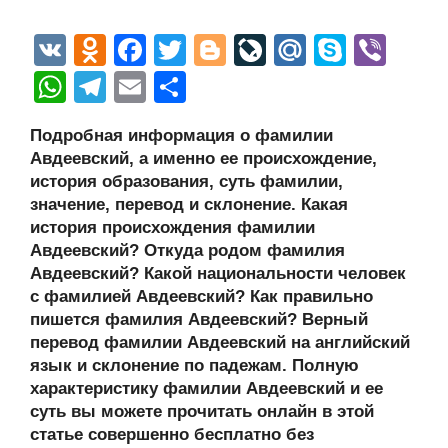
V
O
F
T
Bl
Li
M
S
Vi
K
d
a
wi
o
v
ail
ky
b
W
T
E
О
n
c
tt
g
e
.R
p
er
h
el
m
тп
Подробная информация о фамилии
o
e
er
g
J
u
e
at
e
ail
р
Авдеевский, а именно ее происхождение,
kl
b
er
o
s
gr
а
история образования, суть фамилии,
a
o
ur
значение, перевод и склонение. Какая
A
a
в
история происхождения фамилии
ss
o
n
p
m
и
Авдеевский? Откуда родом фамилия
ni
k
al
p
ть
Авдеевский? Какой национальности человек
с фамилией Авдеевский? Как правильно
ki
пишется фамилия Авдеевский? Верный
перевод фамилии Авдеевский на английский
язык и склонение по падежам. Полную
характеристику фамилии Авдеевский и ее
суть вы можете прочитать онлайн в этой
статье совершенно бесплатно без