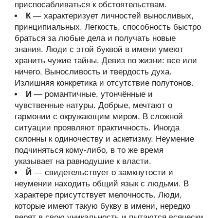
приспосабливаться к обстоятельствам.
К
— характеризует личностей выносливых,
принципиальных. Легкость, способность быстро
браться за любые дела и получать новые
знания. Люди с этой буквой в имени умеют
хранить чужие тайны. Девиз по жизни: все или
ничего. Выносливость и твердость духа.
Излишняя конкретика и отсутствие полутонов.
И
— романтичные, утончённые и
чувственные натуры. Добрые, мечтают о
гармонии с окружающим миром. В сложной
ситуации проявляют практичность. Иногда
склонны к одиночеству и аскетизму. Неумение
подчиняться кому-либо, в то же время
указывает на равнодушие к власти.
Й
— свидетельствует о замкнутости и
неумении находить общий язык с людьми. В
характере присутствует мелочность. Люди,
которые имеют такую букву в имени, нередко
верят в свою уникальность и пытаются всячески