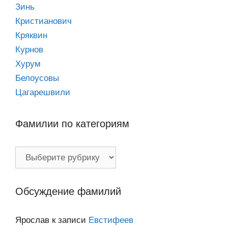
Зинь
Кристианович
Кряквин
Курнов
Хурум
Белоусовы
Цагарешвили
Фамилии по категориям
Фамилии
по
категориям
Обсуждение фамилий
Ярослав
к записи
Евстифеев