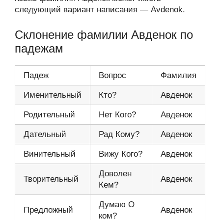
следующий вариант написания — Avdenok.
Склонение фамилии Авденок по
падежам
Падеж
Вопрос
Фамилия
Именительный
Кто?
Авденок
Родительный
Нет Кого?
Авденок
Дательный
Рад Кому?
Авденок
Винительный
Вижу Кого?
Авденок
Доволен
Творительный
Авденок
Кем?
Думаю О
Предложный
Авденок
ком?