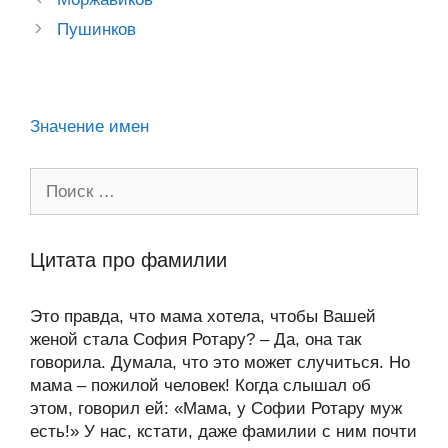
A
a
в
ss
o
n
navigation
p
m
и
Пушинков
ni
k
al
p
ть
ki
Значение имен
Поиск:
Цитата про фамилии
Это правда, что мама хотела, чтобы Вашей
женой стала София Ротару? – Да, она так
говорила. Думала, что это может случиться. Но
мама – пожилой человек! Когда слышал об
этом, говорил ей: «Мама, у Софии Ротару муж
есть!» У нас, кстати, даже фамилии с ним почти