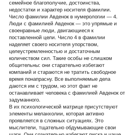
семейное благополучие, достоинства,
недостатки и характер носителя фамилии.
Число фамилии Авденок в нумерологии — 4.
Люди с фамилией Авденок — это упрямые и
своенравные люди, двигающиеся к
поставленной цели. Число 4 в фамилии
наделяет своего носителя упорством,
целеустремленностью и достаточным
количеством сил. Такие особы не слишком
общительны: они старательно избегают
компаний и стараются не тратить свободное
время понапрасну. Все выполняемые дела
даются им с трудом, но этот факт не
останавливает человека с фамилией Авденок от
задуманного.
В их психологической матрице присутствуют
элементы меланхолии, которая активно
проявляется в сложных ситуациях. Это
мыслители, тщательно обдумывающие свои
шаги. Они сознательно избегают риска и чаще