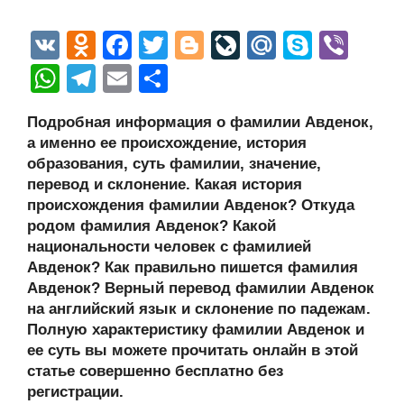
V
O
F
T
Bl
Li
M
S
Vi
K
d
a
wi
o
v
ail
ky
b
W
T
E
О
n
c
tt
g
e
.R
p
er
h
el
m
тп
Подробная информация о фамилии Авденок,
o
e
er
g
J
u
e
at
e
ail
р
а именно ее происхождение, история
kl
b
er
o
s
gr
а
образования, суть фамилии, значение,
a
o
ur
перевод и склонение. Какая история
A
a
в
происхождения фамилии Авденок? Откуда
ss
o
n
p
m
и
родом фамилия Авденок? Какой
ni
k
al
p
ть
национальности человек с фамилией
Авденок? Как правильно пишется фамилия
ki
Авденок? Верный перевод фамилии Авденок
на английский язык и склонение по падежам.
Полную характеристику фамилии Авденок и
ее суть вы можете прочитать онлайн в этой
статье совершенно бесплатно без
регистрации.