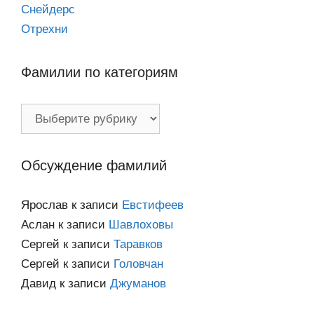
Снейдерс
Отрехни
Фамилии по категориям
Фамилии
по
категориям
Обсуждение фамилий
Ярослав
к записи
Евстифеев
Аслан
к записи
Шавлоховы
Сергей
к записи
Таравков
Сергей
к записи
Головчан
Давид
к записи
Джуманов