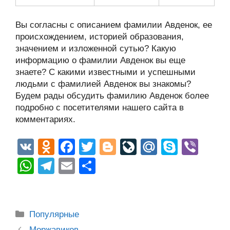
Вы согласны с описанием фамилии Авденок, ее
происхождением, историей образования,
значением и изложенной сутью? Какую
информацию о фамилии Авденок вы еще
знаете? С какими известными и успешными
людьми с фамилией Авденок вы знакомы?
Будем рады обсудить фамилию Авденок более
подробно с посетителями нашего сайта в
комментариях.
V
O
F
T
Bl
Li
M
S
Vi
K
d
a
wi
o
v
ail
ky
b
W
T
E
О
n
c
tt
g
e
.R
p
er
h
el
m
тп
o
e
er
g
J
u
e
at
e
ail
р
kl
b
er
o
s
gr
а
Рубрики
Популярные
a
o
ur
Post
Моржавиков