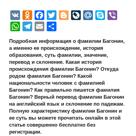
V
O
F
T
Bl
Li
M
S
Vi
K
d
a
wi
o
v
ail
ky
b
W
T
E
О
n
c
tt
g
e
.R
p
er
h
el
m
тп
Подробная информация о фамилии Багонин,
o
e
er
g
J
u
e
at
e
ail
р
а именно ее происхождение, история
kl
b
er
o
s
gr
а
образования, суть фамилии, значение,
a
o
ur
перевод и склонение. Какая история
A
a
в
происхождения фамилии Багонин? Откуда
ss
o
n
p
m
и
родом фамилия Багонин? Какой
ni
k
al
p
ть
национальности человек с фамилией
Багонин? Как правильно пишется фамилия
ki
Багонин? Верный перевод фамилии Багонин
на английский язык и склонение по падежам.
Полную характеристику фамилии Багонин и
ее суть вы можете прочитать онлайн в этой
статье совершенно бесплатно без
регистрации.