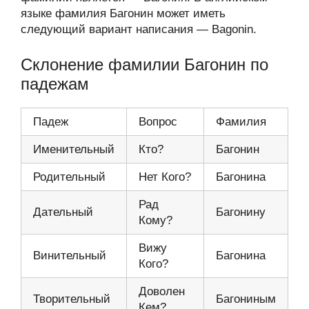
языке фамилия Багонин может иметь
следующий вариант написания — Bagonin.
Склонение фамилии Багонин по
падежам
Падеж
Вопрос
Фамилия
Именительный
Кто?
Багонин
Родительный
Нет Кого?
Багонина
Рад
Дательный
Багонину
Кому?
Вижу
Винительный
Багонина
Кого?
Доволен
Творительный
Багониным
Кем?