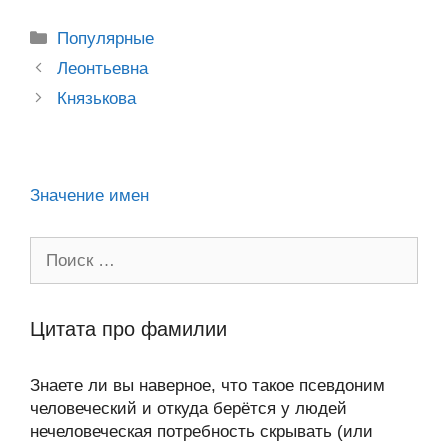
o
e
er
g
J
u
e
at
e
ail
р
kl
b
er
o
s
gr
а
Рубрики
Популярные
a
o
ur
A
a
в
Post
Леонтьевна
ss
o
n
navigation
p
m
и
Князькова
ni
k
al
p
ть
ki
Значение имен
Поиск:
Цитата про фамилии
Знаете ли вы наверное, что такое псевдоним
человеческий и откуда берётся у людей
нечеловеческая потребность скрывать (или