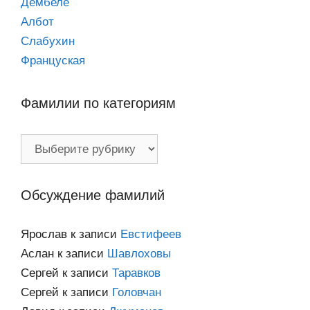
Дембеле
Албот
Слабухин
Француская
Фамилии по категориям
Фамилии
по
категориям
Обсуждение фамилий
Ярослав
к записи
Евстифеев
Аслан
к записи
Шавлоховы
Сергей
к записи
Таравков
Сергей
к записи
Головчан