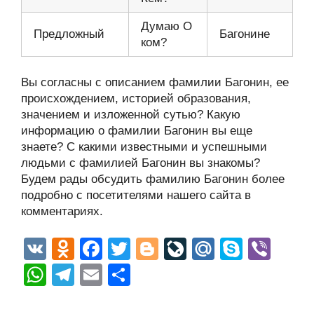
Думаю О
Предложный
Багонине
ком?
Вы согласны с описанием фамилии Багонин, ее
происхождением, историей образования,
значением и изложенной сутью? Какую
информацию о фамилии Багонин вы еще
знаете? С какими известными и успешными
людьми с фамилией Багонин вы знакомы?
Будем рады обсудить фамилию Багонин более
подробно с посетителями нашего сайта в
комментариях.
V
O
F
T
Bl
Li
M
S
Vi
K
d
a
wi
o
v
ail
ky
b
W
T
E
О
n
c
tt
g
e
.R
p
er
h
el
m
тп