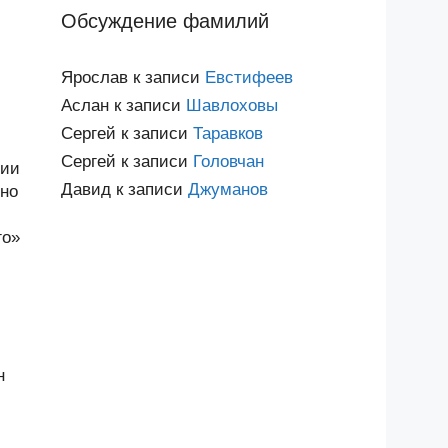
Обсуждение фамилий
Ярослав
к записи
Евстифеев
Аслан
к записи
Шавлоховы
Сергей
к записи
Таравков
Сергей
к записи
Головчан
лии
Давид
к записи
Джуманов
ено
го»
н