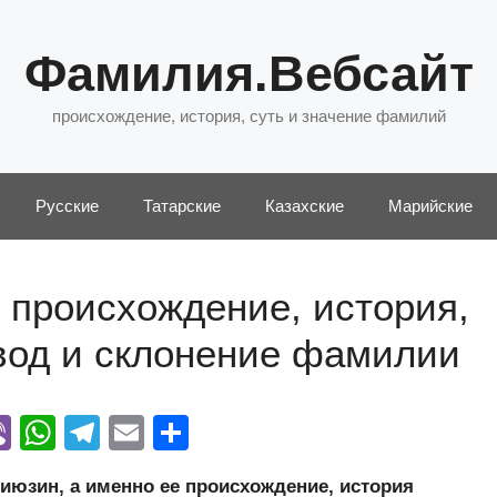
Фамилия.Вебсайт
происхождение, история, суть и значение фамилий
Русские
Татарские
Казахские
Марийские
 происхождение, история,
евод и склонение фамилии
Vi
W
T
E
О
y
b
h
el
m
тп
юзин, а именно ее происхождение, история