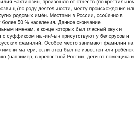
лия Бахтиюзин, произошло от отчеств (по крестильно
розвищ (по роду деятельности, месту происхождения ил
других родовых имён. Местами в России, особенно в
 более 50 % населения. Данное окончание
ьным именам, в конце которых был гласный звук и
с суффиксом на -ин/-ын присутствуют у белорусов и
русских фамилий. Особое место занимают фамилии на
о имени матери, если отец был не известен или ребёнок
ю (например, в крепостной России, дети от помещика 