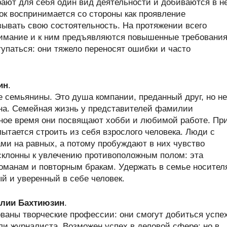
рают для себя один вид деятельности и добиваются в н
к воспринимается со стороны как проявление
зывать свою состоятельность. На протяжении всего
нимание и к ним предъявляются повышенные требования
паться: они тяжело переносят ошибки и часто
ин
.
семьянины. Это душа компании, преданный друг, но не
на. Семейная жизнь у представителей фамилии
дное время они посвящают хобби и любимой работе. Пр
пытается строить из себя взрослого человека. Люди с
 на равных, а потому пробуждают в них чувство
 склонны к увлечению противоположным полом: эта
оманам и повторным бракам. Удержать в семье носител
 и уверенный в себе человек.
лии Бахтиюзин
.
аны творческие профессии: они смогут добиться успе
ли журналиста. Возможен успех в деловой сфере: но в