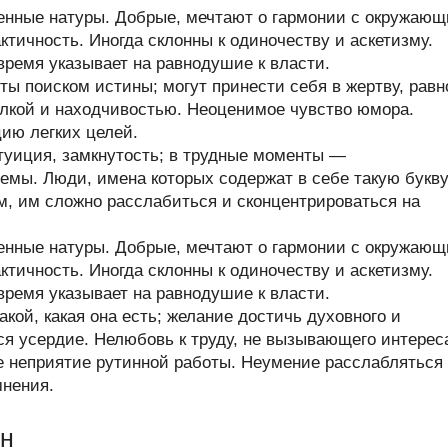
енные натуры. Добрые, мечтают о гармонии с окружаю
тичность. Иногда склонны к одиночеству и аскетизму.
время указывает на равнодушие к власти.
ты поиском истины; могут принести себя в жертву, равн
алкой и находчивостью. Неоценимое чувство юмора.
ию легких целей.
уиция, замкнутость; в трудные моменты —
емы. Люди, имена которых содержат в себе такую букву
м, им сложно расслабиться и сконцентрироваться на
енные натуры. Добрые, мечтают о гармонии с окружаю
тичность. Иногда склонны к одиночеству и аскетизму.
время указывает на равнодушие к власти.
кой, какая она есть; желание достичь духовного и
ся усердие. Нелюбовь к труду, не вызывающего интерес
е неприятие рутинной работы. Неумение расслабляться
мнения.
ин