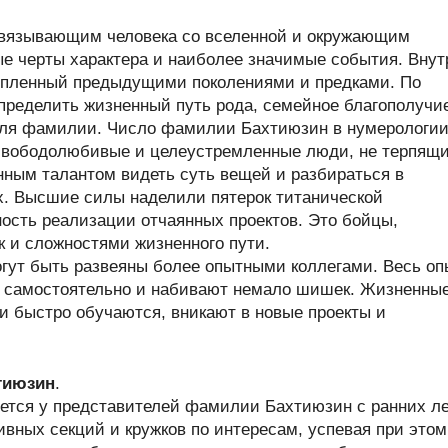
связывающим человека со вселенной и окружающим
ые черты характера и наиболее значимые события. Внут
опленный предыдущими поколениями и предками. По
ределить жизненный путь рода, семейное благополучи
теля фамилии. Число фамилии Бахтиюзин в нумерологи
свободолюбивые и целеустремленные люди, не терпящ
нным талантом видеть суть вещей и разбираться в
х. Высшие силы наделили пятерок титанической
ность реализации отчаянных проектов. Это бойцы,
к и сложностями жизненного пути.
гут быть развеяны более опытными коллегами. Весь оп
 самостоятельно и набивают немало шишек. Жизненны
ни быстро обучаются, вникают в новые проекты и
тиюзин
.
ется у представителей фамилии Бахтиюзин с ранних ле
ивных секций и кружков по интересам, успевая при этом