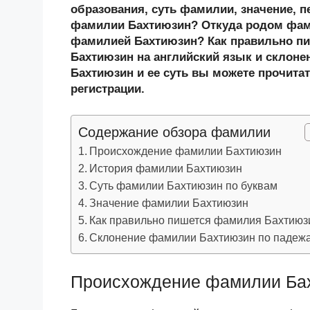
n
c
tt
g
e
.R
p
образования, суть фамилии, значение, п
o
e
er
g
J
u
e
фамилии Бахтиюзин? Откуда родом фами
фамилией Бахтиюзин? Как правильно п
kl
b
er
o
Бахтиюзин на английский язык и склоне
a
o
ur
Бахтиюзин и ее суть вы можете прочитат
ss
o
n
регистрации.
ni
k
al
Содержание обзора фамилии
ki
Происхождение фамилии Бахтиюзин
История фамилии Бахтиюзин
Суть фамилии Бахтиюзин по буквам
Значение фамилии Бахтиюзин
Как правильно пишется фамилия Бахтиюз
Склонение фамилии Бахтиюзин по падеж
Происхождение фамилии Ба