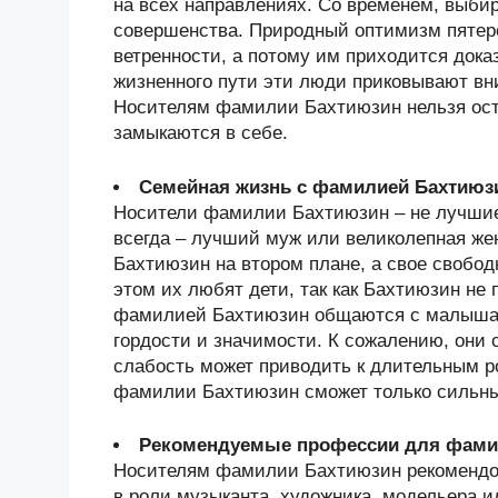
на всех направлениях. Со временем, выби
совершенства. Природный оптимизм пятеро
ветренности, а потому им приходится дока
жизненного пути эти люди приковывают в
Носителям фамилии Бахтиюзин нельзя осту
замыкаются в себе.
Семейная жизнь с фамилией Бахтиюз
Носители фамилии Бахтиюзин – не лучшие 
всегда – лучший муж или великолепная же
Бахтиюзин на втором плане, а свое свобо
этом их любят дети, так как Бахтиюзин не 
фамилией Бахтиюзин общаются с малышами
гордости и значимости. К сожалению, они
слабость может приводить к длительным р
фамилии Бахтиюзин сможет только сильный
Рекомендуемые профессии для фами
Носителям фамилии Бахтиюзин рекомендов
в роли музыканта, художника, модельера и