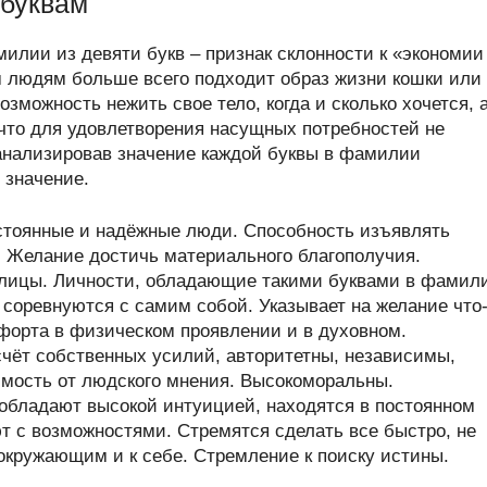
 буквам
илии из девяти букв – признак склонности к «экономии
им людям больше всего подходит образ жизни кошки или
возможность нежить свое тело, когда и сколько хочется, 
 что для удовлетворения насущных потребностей не
анализировав значение каждой буквы в фамилии
 значение.
стоянные и надёжные люди. Способность изъявлять
. Желание достичь материального благополучия.
ллицы. Личности, обладающие такими буквами в фамил
и соревнуются с самим собой. Указывает на желание что
форта в физическом проявлении и в духовном.
чёт собственных усилий, авторитетны, независимы,
имость от людского мнения. Высокоморальны.
обладают высокой интуицией, находятся в постоянном
т с возможностями. Стремятся сделать все быстро, не
 окружающим и к себе. Стремление к поиску истины.