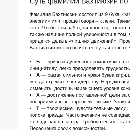
Суть фамилии Бахтиюзин по
Фамилия Бахтиюзин состоит из 9 букв. Фам
энергии» или, проще говоря – к лени. Так
кота. Чтобы «ни забот, ни хлопот», только 
так же наличие полной уверенности в том,
придется делать «лишних движений». Про
Бахтиюзин можно понять ее суть и скрытое
Б
— признак душевного романтизма, по
инициативу, легко преодолевать трудности
А
— самая сильная и яркая буква кири
всегда стремятся к лидерству. Нередко он
изменить, достичь наивысшего уровня ком
Х
— достижение поставленной цели за с
восприимчивы к сторонней критике. Завис
Т
— творческие, чувствительные люди; 
поиске правды. Часто желания не совпадаю
откладывая на завтра. Требовательность к
Переоценка своих возможностей.