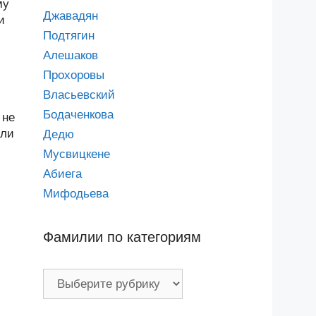
му
Джавадян
и
Подтягин
Алешаков
Прохоровы
Власьевский
Бодаченкова
 не
или
Дедю
Мусвицкене
Абиега
Мифодьева
Фамилии по категориям
Фамилии
по
категориям