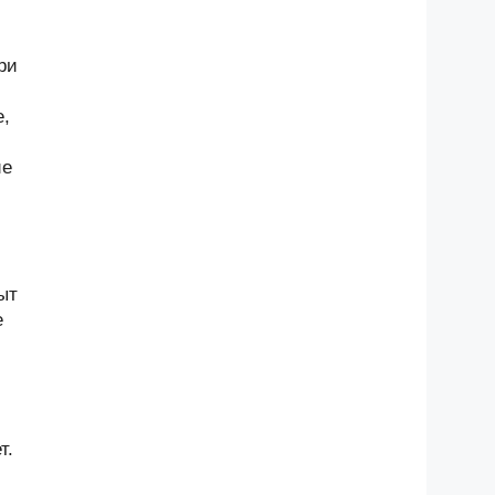
ри
е,
и
ие
ыт
е
т.