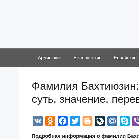
Перейти
к
содержимому
Армянские
Белорусские
Еврейские
Фамилия Бахтиюзин:
суть, значение, пер
V
O
F
T
Bl
Li
M
S
K
d
a
wi
o
v
ail
k
Подробная информация о фамилии Бахти