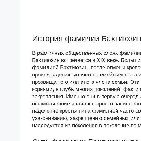
История фамилии Бахтиюзи
В различных общественных слоях фамилии
Бахтиюзин встречается в XIX веке. Больш
фамилией Бахтиюзин, после отмены крепос
происхождению является семейным прозвищ
прозвища того или иного члена семьи. Эт
корнями, в глубь многих поколений, факт
закрепления. Именно они в первую очередь
офамиливание являлось просто записыван
наделение крестьянина фамилией часто с
узакониванию, закреплению семейных или
наследуется из поколения в поколение по 