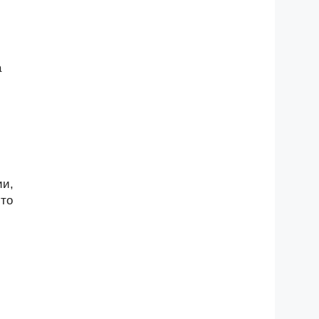
а
ии,
-то