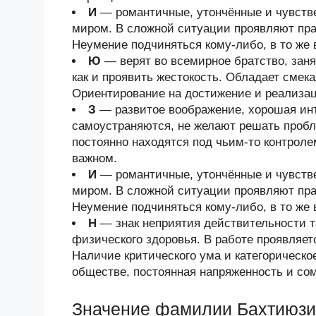
И
— романтичные, утончённые и чувств
миром. В сложной ситуации проявляют прак
Неумение подчиняться кому-либо, в то же 
Ю
— верят во всемирное братство, заня
как и проявить жестокость. Обладает смек
Ориентирование на достижение и реализац
З
— развитое воображение, хорошая инт
самоустраняются, не желают решать пробл
постоянно находятся под чьим-то контроле
важном.
И
— романтичные, утончённые и чувств
миром. В сложной ситуации проявляют прак
Неумение подчиняться кому-либо, в то же 
Н
— знак неприятия действительности та
физического здоровья. В работе проявляет
Наличие критического ума и категорическо
обществе, постоянная напряженность и со
Значение фамилии Бахтиюз