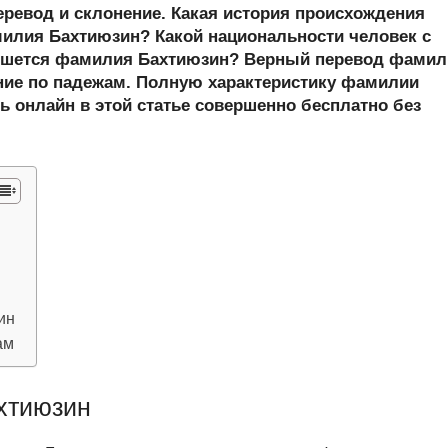
er
at
e
ail
р
еревод и склонение. Какая история происхождения
s
gr
а
лия Бахтиюзин? Какой национальности человек с
ишется фамилия Бахтиюзин? Верный перевод фамил
A
a
в
ние по падежам. Полную характеристику фамилии
p
m
и
ь онлайн в этой статье совершенно бесплатно без
p
ть
ин
ам
хтиюзин