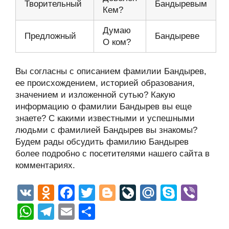
Творительный
Бандыревым
Кем?
Думаю
Предложный
Бандыреве
О ком?
Вы согласны с описанием фамилии Бандырев,
ее происхождением, историей образования,
значением и изложенной сутью? Какую
информацию о фамилии Бандырев вы еще
знаете? С какими известными и успешными
людьми с фамилией Бандырев вы знакомы?
Будем рады обсудить фамилию Бандырев
более подробно с посетителями нашего сайта в
комментариях.
V
O
F
T
Bl
Li
M
S
Vi
K
d
a
wi
o
v
ail
ky
b
W
T
E
О
n
c
tt
g
e
.R
p
er
h
el
m
тп