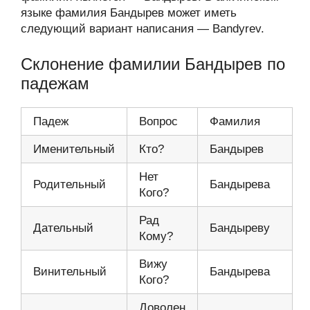
языке фамилия Бандырев может иметь
следующий вариант написания — Bandyrev.
Склонение фамилии Бандырев по
падежам
Падеж
Вопрос
Фамилия
Именительный
Кто?
Бандырев
Нет
Родительный
Бандырева
Кого?
Рад
Дательный
Бандыреву
Кому?
Вижу
Винительный
Бандырева
Кого?
Доволен