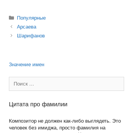
o
e
er
g
J
u
e
at
e
ail
р
kl
b
er
o
s
gr
а
Рубрики
Популярные
a
o
ur
A
a
в
Post
Арсаева
ss
o
n
navigation
p
m
и
Шарифанов
ni
k
al
p
ть
ki
Значение имен
Поиск:
Цитата про фамилии
Композитор не должен как-либо выглядеть. Это
человек без имиджа, просто фамилия на