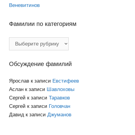
Веневитинов
Фамилии по категориям
Фамилии
по
категориям
Обсуждение фамилий
Ярослав
к записи
Евстифеев
Аслан
к записи
Шавлоховы
Сергей
к записи
Таравков
Сергей
к записи
Головчан
Давид
к записи
Джуманов