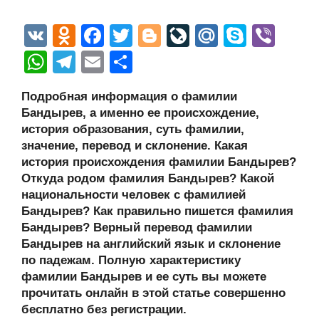
V
O
F
T
Bl
Li
M
S
Vi
K
d
a
wi
o
v
ail
ky
b
W
T
E
О
n
c
tt
g
e
.R
p
er
h
el
m
тп
Подробная информация о фамилии
o
e
er
g
J
u
e
at
e
ail
р
Бандырев, а именно ее происхождение,
kl
b
er
o
s
gr
а
история образования, суть фамилии,
a
o
ur
значение, перевод и склонение. Какая
A
a
в
история происхождения фамилии Бандырев?
ss
o
n
p
m
и
Откуда родом фамилия Бандырев? Какой
ni
k
al
p
ть
национальности человек с фамилией
Бандырев? Как правильно пишется фамилия
ki
Бандырев? Верный перевод фамилии
Бандырев на английский язык и склонение
по падежам. Полную характеристику
фамилии Бандырев и ее суть вы можете
прочитать онлайн в этой статье совершенно
бесплатно без регистрации.