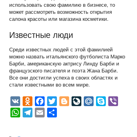
использовать свою фамилию в бизнесе, то
может рассмотреть возможность открытия
салона красоты или магазина косметики.
Известные люди
Среди известных людей с этой фамилией
можно назвать итальянского футболиста Марко
Барби, американскую актрису Линду Барби и
французского писателя и поэта Жана Барби.
Все они достигли успеха в своих областях и
стали известными во всем мире.
V
O
F
T
Bl
Li
M
S
Vi
K
d
a
wi
o
v
ail
ky
b
W
T
E
О
n
c
tt
g
e
.R
p
er
h
el
m
тп
o
e
er
g
J
u
e
at
e
ail
р