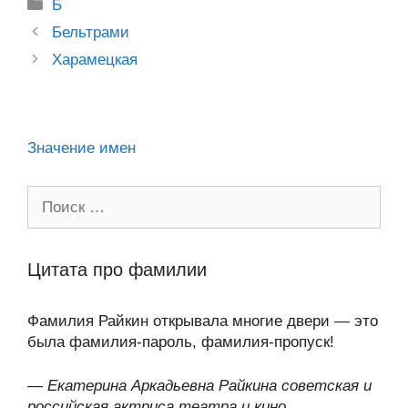
Рубрики
kl
b
er
o
Б
s
gr
а
Post
a
o
ur
Бельтрами
A
a
в
navigation
Харамецкая
ss
o
n
p
m
и
ni
k
al
p
ть
ki
Значение имен
Поиск:
Цитата про фамилии
Фамилия Райкин открывала многие двери — это
была фамилия-пароль, фамилия-пропуск!
—
Екатерина Аркадьевна Райкина советская и
российская актриса театра и кино