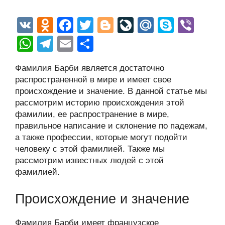
V
O
F
T
Bl
Li
M
S
Vi
K
d
a
wi
o
v
ail
ky
b
W
T
E
О
n
c
tt
g
e
.R
p
er
h
el
m
тп
Фамилия Барби является достаточно
o
e
er
g
J
u
e
at
e
ail
р
распространенной в мире и имеет свое
kl
b
er
o
s
gr
а
происхождение и значение. В данной статье мы
a
o
ur
рассмотрим историю происхождения этой
A
a
в
фамилии, ее распространение в мире,
ss
o
n
p
m
и
правильное написание и склонение по падежам,
ni
k
al
p
ть
а также профессии, которые могут подойти
человеку с этой фамилией. Также мы
ki
рассмотрим известных людей с этой
фамилией.
Происхождение и значение
Фамилия Барби имеет французское