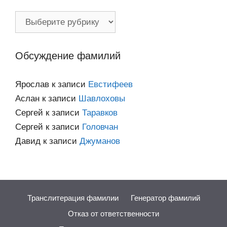
Фамилии
по
категориям
Обсуждение фамилий
Ярослав
к записи
Евстифеев
Аслан
к записи
Шавлоховы
Сергей
к записи
Таравков
Сергей
к записи
Головчан
Давид
к записи
Джуманов
Транслитерация фамилии
Генератор фамилий
Отказ от ответственности