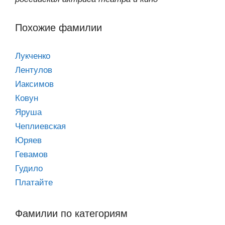
Похожие фамилии
Лукченко
Лентулов
Иаксимов
Ковун
Яруша
Чеплиевская
Юряев
Гевамов
Гудило
Платайте
Фамилии по категориям