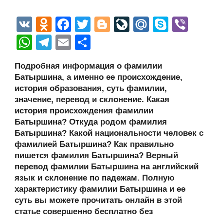
V
O
F
T
Bl
Li
M
S
Vi
K
d
a
wi
o
v
ail
ky
b
W
T
E
О
n
c
tt
g
e
.R
p
er
h
el
m
тп
Подробная информация о фамилии
o
e
er
g
J
u
e
at
e
ail
р
Батыршина, а именно ее происхождение,
kl
b
er
o
s
gr
а
история образования, суть фамилии,
a
o
ur
значение, перевод и склонение. Какая
A
a
в
история происхождения фамилии
ss
o
n
p
m
и
Батыршина? Откуда родом фамилия
ni
k
al
p
ть
Батыршина? Какой национальности человек с
фамилией Батыршина? Как правильно
ki
пишется фамилия Батыршина? Верный
перевод фамилии Батыршина на английский
язык и склонение по падежам. Полную
характеристику фамилии Батыршина и ее
суть вы можете прочитать онлайн в этой
статье совершенно бесплатно без