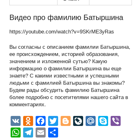
Видео про фамилию Батыршина
https://youtube.com/watch?v=9SKrME3yRas
Вы согласны с описанием фамилии Батыршина,
ее происхождением, историей образования,
значением и изложенной сутью? Какую
информацию о фамилии Батыршина вы еще
знаете? С какими известными и успешными
людьми с фамилией Батыршина вы знакомы?
Будем рады обсудить фамилию Батыршина
более подробно с посетителями нашего сайта в
комментариях.
V
O
F
T
Bl
Li
M
S
Vi
K
d
a
wi
o
v
ail
ky
b
W
T
E
О