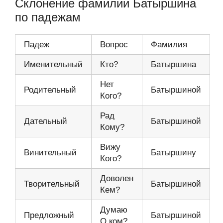
Склонение фамилии Батыршина
по падежам
Падеж
Вопрос
Фамилия
Именительный
Кто?
Батыршина
Нет
Родительный
Батыршиной
Кого?
Рад
Дательный
Батыршиной
Кому?
Вижу
Винительный
Батыршину
Кого?
Доволен
Творительный
Батыршиной
Кем?
Думаю
Предложный
Батыршиной
О ком?