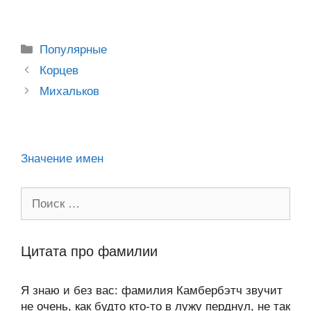
n
c
tt
g
e
.R
p
er
h
el
m
тп
o
e
er
g
J
u
e
at
e
ail
р
kl
b
er
o
s
gr
а
Рубрики
Популярные
a
o
ur
A
a
в
Post
Корцев
ss
o
n
navigation
p
m
и
Михальков
ni
k
al
p
ть
ki
Значение имен
Поиск:
Цитата про фамилии
Я знаю и без вас: фамилия Камбербэтч звучит
не очень, как будто кто-то в лужу перднул, не так