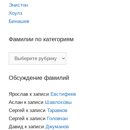
Энистон
Хоулз
Бинашев
Фамилии по категориям
Фамилии
по
категориям
Обсуждение фамилий
Ярослав
к записи
Евстифеев
Аслан
к записи
Шавлоховы
Сергей
к записи
Таравков
Сергей
к записи
Головчан
Давид
к записи
Джуманов