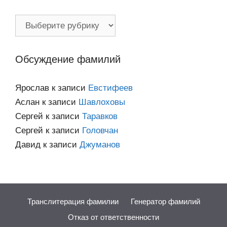
Фамилии
по
категориям
Обсуждение фамилий
Ярослав
к записи
Евстифеев
Аслан
к записи
Шавлоховы
Сергей
к записи
Таравков
Сергей
к записи
Головчан
Давид
к записи
Джуманов
Транслитерация фамилии
Генератор фамилий
Отказ от ответственности