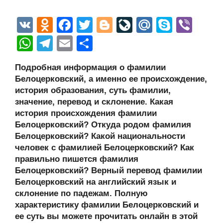
V
O
F
T
Bl
Li
M
S
Vi
K
d
a
wi
o
v
ail
ky
b
W
T
E
О
n
c
tt
g
e
.R
p
er
h
el
m
тп
Подробная информация о фамилии
o
e
er
g
J
u
e
at
e
ail
р
Белоцерковский, а именно ее происхождение,
kl
b
er
o
s
gr
а
история образования, суть фамилии,
a
o
ur
значение, перевод и склонение. Какая
A
a
в
история происхождения фамилии
ss
o
n
p
m
и
Белоцерковский? Откуда родом фамилия
ni
k
al
p
ть
Белоцерковский? Какой национальности
человек с фамилией Белоцерковский? Как
ki
правильно пишется фамилия
Белоцерковский? Верный перевод фамилии
Белоцерковский на английский язык и
склонение по падежам. Полную
характеристику фамилии Белоцерковский и
ее суть вы можете прочитать онлайн в этой