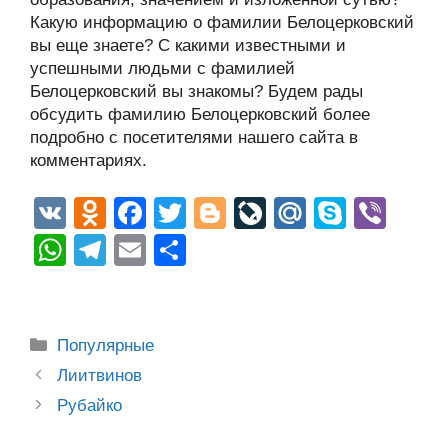
Какую информацию о фамилии Белоцерковский
вы еще знаете? С какими известными и
успешными людьми с фамилией
Белоцерковский вы знакомы? Будем рады
обсудить фамилию Белоцерковский более
подробно с посетителями нашего сайта в
комментариях.
V
O
F
T
Bl
Li
M
S
Vi
K
d
a
wi
o
v
ail
ky
b
W
T
E
О
n
c
tt
g
e
.R
p
er
h
el
m
тп
o
e
er
g
J
u
e
at
e
ail
р
kl
b
er
o
s
gr
а
Рубрики
Популярные
a
o
ur
A
a
в
Post
Лиитвинов
ss
o
n
navigation
p
m
и
Рубайко
ni
k
al
p
ть