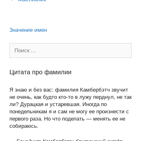
p
m
и
ni
k
al
p
ть
ki
Значение имен
Поиск:
Цитата про фамилии
Я знаю и без вас: фамилия Камбербэтч звучит
не очень, как будто кто-то в лужу перднул, не так
ли? Дурацкая и устаревшая. Иногда по
понедельникам я и сам не могу ее произнести с
первого раза. Но что поделать — менять ее не
собираюсь.