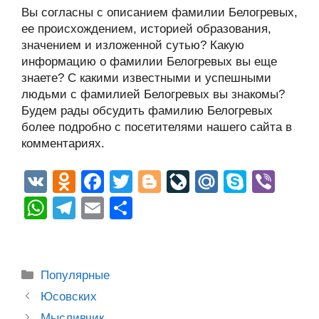
Вы согласны с описанием фамилии Белогревых,
ее происхождением, историей образования,
значением и изложенной сутью? Какую
информацию о фамилии Белогревых вы еще
знаете? С какими известными и успешными
людьми с фамилией Белогревых вы знакомы?
Будем рады обсудить фамилию Белогревых
более подробно с посетителями нашего сайта в
комментариях.
V
O
F
T
Bl
Li
M
S
Vi
K
d
a
wi
o
v
ail
ky
b
W
T
E
О
n
c
tt
g
e
.R
p
er
h
el
m
тп
o
e
er
g
J
u
e
at
e
ail
р
kl
b
er
o
s
gr
а
Рубрики
Популярные
a
o
ur
A
a
в
Post
Юсовских
ss
o
n
navigation
Мысливчик