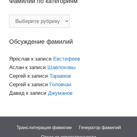
Фамилии по категориям
Фамилии
по
категориям
Обсуждение фамилий
Ярослав
к записи
Евстифеев
Аслан
к записи
Шавлоховы
Сергей
к записи
Таравков
Сергей
к записи
Головчан
Давид
к записи
Джуманов
Транслитерация фамилии
Генератор фамилий
Отказ от ответственности