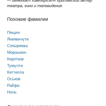
—
Бенедикт Камбербэтч британский актёр
театра, кино и телевидения
Похожие фамилии
Пещин
Янкявичуте
Сопыряева
Морошкин
Керотков
Тумулти
Кеттелла
Оськов
Райфе
Ноль