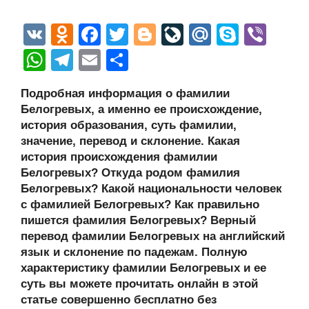
V
O
F
T
Bl
Li
M
S
Vi
K
d
a
wi
o
v
ail
ky
b
W
T
E
О
n
c
tt
g
e
.R
p
er
h
el
m
тп
Подробная информация о фамилии
o
e
er
g
J
u
e
at
e
ail
р
Белогревых, а именно ее происхождение,
kl
b
er
o
s
gr
а
история образования, суть фамилии,
a
o
ur
значение, перевод и склонение. Какая
A
a
в
история происхождения фамилии
ss
o
n
p
m
и
Белогревых? Откуда родом фамилия
ni
k
al
p
ть
Белогревых? Какой национальности человек
с фамилией Белогревых? Как правильно
ki
пишется фамилия Белогревых? Верный
перевод фамилии Белогревых на английский
язык и склонение по падежам. Полную
характеристику фамилии Белогревых и ее
суть вы можете прочитать онлайн в этой
статье совершенно бесплатно без