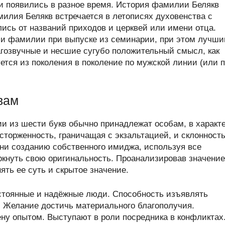
 появились в разное время. История фамилии Белякв
илия Белякв встречается в летописях духовенства с
лись от названий приходов и церквей или имени отца.
и фамилии при выпуске из семинарии, при этом лучш
гозвучные и несшие сугубо положительный смысл, как
тся из поколения в поколение по мужской линии (или 
вам
ии из шести букв обычно принадлежат особам, в характ
сторженность, граничащая с экзальтацией, и склонность
ени созданию собственного имиджа, используя все
ркнуть свою оригинальность. Проанализировав значение
ть ее суть и скрытое значение.
стоянные и надёжные люди. Способность изъявлять
. Желание достичь материального благополучия.
у опытом. Выступают в роли посредника в конфликтах