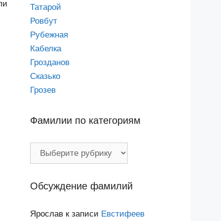
ли
Татарой
Ровбут
Рубежная
Кабелка
Грозданов
Сказько
Грозев
Фамилии по категориям
Фамилии
по
категориям
Обсуждение фамилий
Ярослав
к записи
Евстифеев