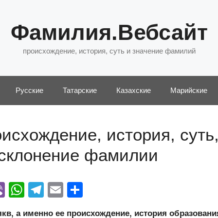
Фамилия.Вебсайт
происхождение, история, суть и значение фамилий
Русские
Татарские
Казахские
Марийские
исхождение, история, суть
 склонение фамилии
Vi
W
T
E
О
y
b
h
el
m
тп
в, а именно ее происхождение, история образовани