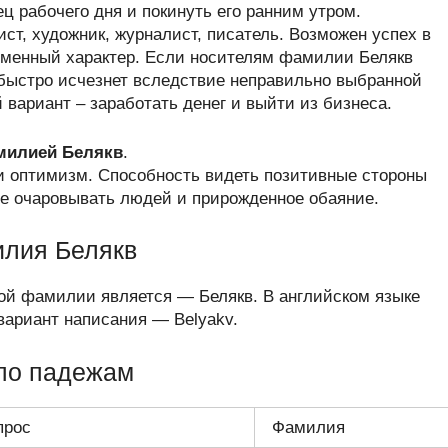
ц рабочего дня и покинуть его ранним утром.
т, художник, журналист, писатель. Возможен успех в
ременный характер. Если носителям фамилии Белякв
 быстро исчезнет вследствие неправильно выбранной
 вариант – заработать денег и выйти из бизнеса.
амилией Белякв
.
и оптимизм. Способность видеть позитивные стороны
е очаровывать людей и прирожденное обаяние.
илия Белякв
ой фамилии является — Белякв. В английском языке
ариант написания — Belyakv.
по падежам
прос
Фамилия