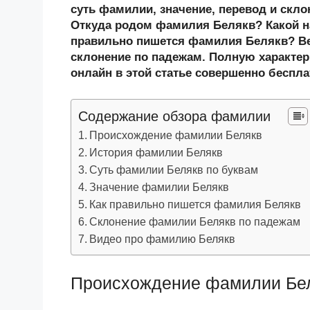
n
c
tt
g
e
.R
p
суть фамилии, значение, перевод и скл
o
e
er
g
J
u
e
Откуда родом фамилия Белякв? Какой н
правильно пишется фамилия Белякв? Ве
kl
b
er
o
склонение по падежам. Полную характер
a
o
ur
онлайн в этой статье совершенно беспла
ss
o
n
ni
k
al
Содержание обзора фамилии
ki
Происхождение фамилии Белякв
История фамилии Белякв
Суть фамилии Белякв по буквам
Значение фамилии Белякв
Как правильно пишется фамилия Белякв
Склонение фамилии Белякв по падежам
Видео про фамилию Белякв
Происхождение фамилии Бе