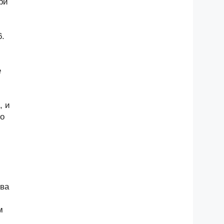
ри
6.
е
, и
но
тва
м