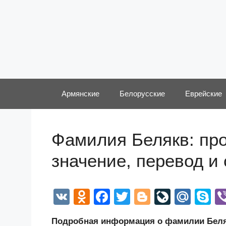
Перейти
к
содержимому
Армянские
Белорусские
Еврейские
Фамилия Белякв: про
значение, перевод и
V
O
F
T
Bl
Li
M
S
K
d
a
wi
o
v
ail
k
Подробная информация о фамилии Беляк