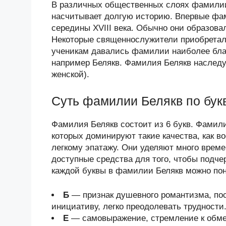
В различных общественных слоях фамилии
насчитывает долгую историю. Впервые фам
середины XVIII века. Обычно они образова
Некоторые священнослужители приобретал
ученикам давались фамилии наиболее бла
например Белякв. Фамилия Белякв наследуе
женской).
Суть фамилии Белякв по бук
Фамилия Белякв состоит из 6 букв. Фамил
которых доминируют такие качества, как во
легкому эпатажу. Они уделяют много врем
доступные средства для того, чтобы подче
каждой буквы в фамилии Белякв можно поня
Б
— признак душевного романтизма, по
инициативу, легко преодолевать трудности
Е
— самовыражение, стремление к обмен