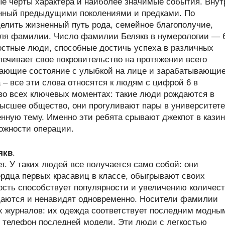
ые черты характера и наиболее значимые события. Внут
енный предыдущими поколениями и предками. По
лить жизненный путь рода, семейное благополучие,
теля фамилии. Число фамилии Белякв в нумерологии — 
стные люди, способные достичь успеха в различных
печивает свое покровительство на протяжении всего
вающие состояние с улыбкой на лице и зарабатывающи
 – все эти слова относятся к людям с цифрой 6 в
во всех ключевых моментах: такие люди рождаются в
высшее общество, они прогуливают пары в университете
нную тему. Именно эти ребята срывают джекпот в кази
ожности операции.
якв
.
т. У таких людей все получается само собой: они
рдца первых красавиц в классе, обыгрывают своих
ость способствует популярности и увеличению количес
щаются и ненавидят одновременно. Носители фамилии
х журналов: их одежда соответствует последним модны
 телефон последней модели. Эти люди с легкостью