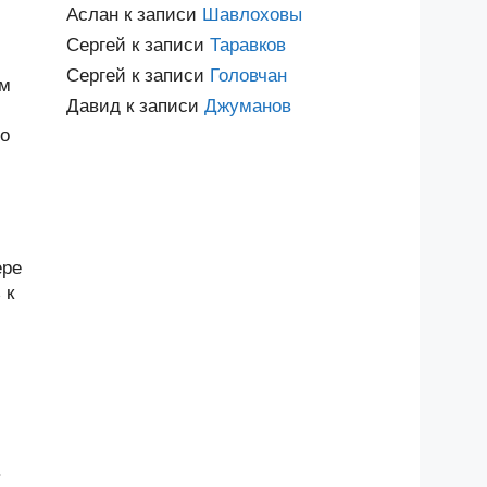
Аслан
к записи
Шавлоховы
Сергей
к записи
Таравков
Сергей
к записи
Головчан
им
Давид
к записи
Джуманов
по
ере
 к
.