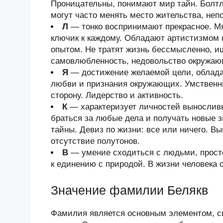
Проницательны, понимают мир тайн. Болтл
могут часто менять место жительства, неп
Л
— тонко воспринимают прекрасное. Мя
ключик к каждому. Обладают артистизмом
опытом. Не тратят жизнь бессмысленно, и
самовлюбленность, недовольство окружа
Я
— достижение желаемой цели, облада
любви и признания окружающих. Умственн
сторону. Лидерство и активность.
К
— характеризует личностей выносливы
браться за любые дела и получать новые з
тайны. Девиз по жизни: все или ничего. В
отсутствие полутонов.
В
— умение сходиться с людьми, просто
к единению с природой. В жизни человека 
Значение фамилии Белякв
Фамилия является основным элементом, 