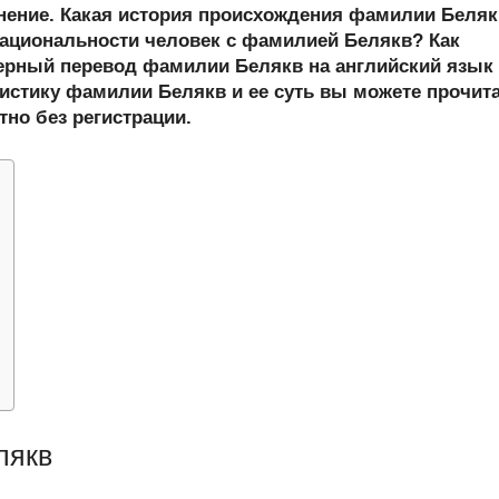
er
at
e
ail
р
онение. Какая история происхождения фамилии Беля
s
gr
а
ациональности человек с фамилией Белякв? Как
рный перевод фамилии Белякв на английский язык
A
a
в
истику фамилии Белякв и ее суть вы можете прочит
p
m
и
тно без регистрации.
p
ть
лякв