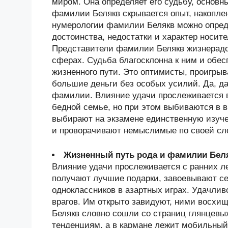
миром. Она определяет его судьбу, основн
фамилии Белякв скрывается опыт, накопл
нумерологии фамилии Белякв можно опреде
достоинства, недостатки и характер носи
Представители фамилии Белякв жизнерадо
сферах. Судьба благосклонна к ним и обес
жизненного пути. Это оптимисты, проигры
большие деньги без особых усилий. Да, да
фамилии. Влияние удачи прослеживается 
бедной семье, но при этом выбиваются в 
выбирают на экзамене единственную изуче
и проворачивают немыслимые по своей сл
Жизненный путь рода и фамилии Бел
Влияние удачи прослеживается с ранних ле
получают лучшие подарки, завоевывают се
одноклассников в азартных играх. Удачлив
врагов. Им открыто завидуют, ними восхи
Белякв словно сошли со страниц глянцевы
тенденциям, а в кармане лежит мобильный