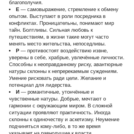
благополучия.
Е
— самовыражение, стремление к обмену
опытом. Выступают в роли посредника в
конфликтах. Проницательны, понимают мир
тайн. Болтливы. Сильная любовь к
путешествиям, в жизни такие могут часто
менять место жительства, непоседливы.
Р
— противостоят воздействию извне,
уверены в себе, храбрые, увлечённые личности.
Способны к неоправданному риску, авантюрные
натуры склонны к непререкаемым суждениям.
Умение рисковать ради цели. Желание и
потенциал для лидерства.
И
— романтичные, утончённые и
чувственные натуры. Добрые, мечтают о
гармонии с окружающим миром. В сложной
ситуации проявляют практичность. Иногда
склонны к одиночеству и аскетизму. Неумение
подчиняться кому-либо, в то же время
указывает на равнодушие к власти.