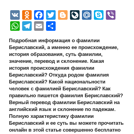
V
O
F
T
Bl
Li
M
S
Vi
K
d
a
wi
o
v
ail
ky
b
W
T
E
О
n
c
tt
g
e
.R
p
er
h
el
m
тп
Подробная информация о фамилии
o
e
er
g
J
u
e
at
e
ail
р
Бериславский, а именно ее происхождение,
kl
b
er
o
s
gr
а
история образования, суть фамилии,
a
o
ur
значение, перевод и склонение. Какая
A
a
в
история происхождения фамилии
ss
o
n
p
m
и
Бериславский? Откуда родом фамилия
ni
k
al
p
ть
Бериславский? Какой национальности
человек с фамилией Бериславский? Как
ki
правильно пишется фамилия Бериславский?
Верный перевод фамилии Бериславский на
английский язык и склонение по падежам.
Полную характеристику фамилии
Бериславский и ее суть вы можете прочитать
онлайн в этой статье совершенно бесплатно