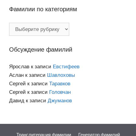
Фамилии по категориям
Фамилии
по
категориям
Обсуждение фамилий
Ярослав
к записи
Евстифеев
Аслан
к записи
Шавлоховы
Сергей
к записи
Таравков
Сергей
к записи
Головчан
Давид
к записи
Джуманов
Транслитерация фамилии
Генератор фамилий