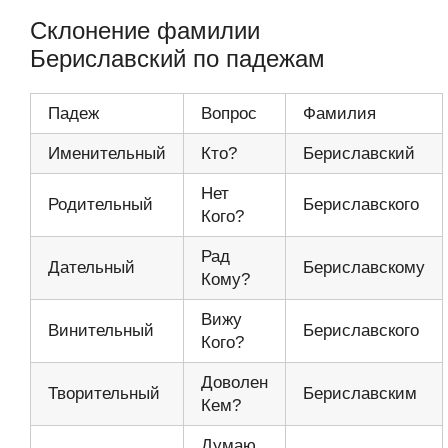
Склонение фамилии
Бериславский по падежам
Падеж
Вопрос
Фамилия
Именительный
Кто?
Бериславский
Нет
Родительный
Бериславского
Кого?
Рад
Дательный
Бериславскому
Кому?
Вижу
Винительный
Бериславского
Кого?
Доволен
Творительный
Бериславским
Кем?
Думаю