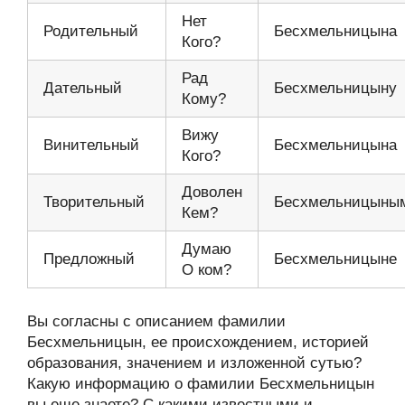
Нет
Родительный
Бесхмельницына
Кого?
Рад
Дательный
Бесхмельницыну
Кому?
Вижу
Винительный
Бесхмельницына
Кого?
Доволен
Творительный
Бесхмельницыны
Кем?
Думаю
Предложный
Бесхмельницыне
О ком?
Вы согласны с описанием фамилии
Бесхмельницын, ее происхождением, историей
образования, значением и изложенной сутью?
Какую информацию о фамилии Бесхмельницын
вы еще знаете? С какими известными и