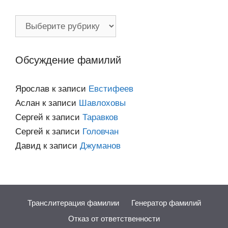
Фамилии
по
категориям
Обсуждение фамилий
Ярослав
к записи
Евстифеев
Аслан
к записи
Шавлоховы
Сергей
к записи
Таравков
Сергей
к записи
Головчан
Давид
к записи
Джуманов
Транслитерация фамилии
Генератор фамилий
Отказ от ответственности