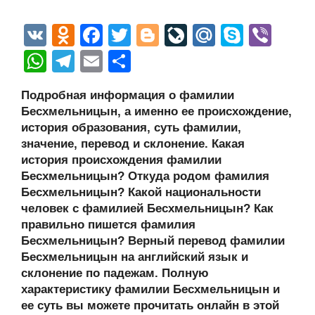
V
O
F
T
Bl
Li
M
S
Vi
K
d
a
wi
o
v
ail
ky
b
W
T
E
О
n
c
tt
g
e
.R
p
er
h
el
m
тп
Подробная информация о фамилии
o
e
er
g
J
u
e
at
e
ail
р
Бесхмельницын, а именно ее происхождение,
kl
b
er
o
s
gr
а
история образования, суть фамилии,
a
o
ur
значение, перевод и склонение. Какая
A
a
в
история происхождения фамилии
ss
o
n
p
m
и
Бесхмельницын? Откуда родом фамилия
ni
k
al
p
ть
Бесхмельницын? Какой национальности
человек с фамилией Бесхмельницын? Как
ki
правильно пишется фамилия
Бесхмельницын? Верный перевод фамилии
Бесхмельницын на английский язык и
склонение по падежам. Полную
характеристику фамилии Бесхмельницын и
ее суть вы можете прочитать онлайн в этой