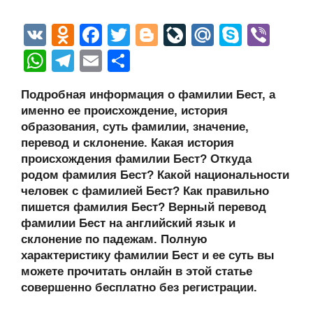
V
O
F
T
Bl
Li
M
S
Vi
K
d
a
wi
o
v
ail
ky
b
W
T
E
О
n
c
tt
g
e
.R
p
er
h
el
m
тп
Подробная информация о фамилии Бест, а
o
e
er
g
J
u
e
at
e
ail
р
именно ее происхождение, история
kl
b
er
o
s
gr
а
образования, суть фамилии, значение,
a
o
ur
перевод и склонение. Какая история
A
a
в
происхождения фамилии Бест? Откуда
ss
o
n
p
m
и
родом фамилия Бест? Какой национальности
ni
k
al
p
ть
человек с фамилией Бест? Как правильно
пишется фамилия Бест? Верный перевод
ki
фамилии Бест на английский язык и
склонение по падежам. Полную
характеристику фамилии Бест и ее суть вы
можете прочитать онлайн в этой статье
совершенно бесплатно без регистрации.