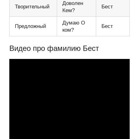
Доволен
Творительный
Бест
Кем?
Думаю О
Предложный
Бест
ком?
Видео про фамилию Бест