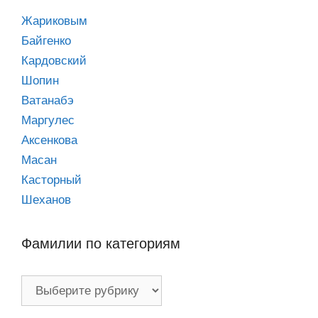
Жариковым
Байгенко
Кардовский
Шопин
Ватанабэ
Маргулес
Аксенкова
Масан
Касторный
Шеханов
Фамилии по категориям
Фамилии
по
категориям