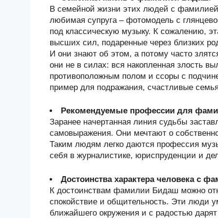
В семейной жизни этих людей с фамилией
любимая супруга – фотомодель с глянцево
под классическую музыку. К сожалению, э
высших сил, подаренные через близких ро
И они знают об этом, а потому часто злят
они не в силах: вся накопленная злость вы
противоположным полом и ссоры с подчин
пример для подражания, счастливые семья
Рекомендуемые профессии для фам
Заранее начертанная линия судьбы заста
самовыражения. Они мечтают о собственно
Таким людям легко даются профессия музы
себя в журналистике, юриспруденции и де
Достоинства характера человека с ф
К достоинствам фамилии Бидаш можно отн
спокойствие и общительность. Эти люди у
ближайшего окружения и с радостью дарят