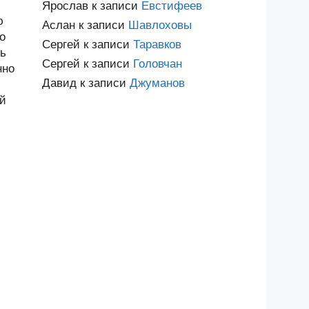
Ярослав
к записи
Евстифеев
ю
Аслан
к записи
Шавлоховы
о
Сергей
к записи
Таравков
бь
Сергей
к записи
Головчан
нно
Давид
к записи
Джуманов
ей