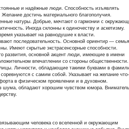
стоянные и надёжные люди. Способность изъявлять
. Желание достичь материального благополучия.
енные натуры. Добрые, мечтают о гармонии с окружаю
тичность. Иногда склонны к одиночеству и аскетизму.
время указывает на равнодушие к власти.
ывают последовательность. Основной ориентир — семья
ны. Имеют скрытые экстрасенсорные способности.
его развития, основной акцент люди, имеющие в имени
положительном впечатлении со стороны общественности.
ллицы. Личности, обладающие такими буквами в фамил
и соревнуются с самим собой. Указывает на желание что
форта в физическом проявлении и в духовном.
з шума, обладают хорошим чувством юмора. Внимател
ерству.
связывающим человека со вселенной и окружающим