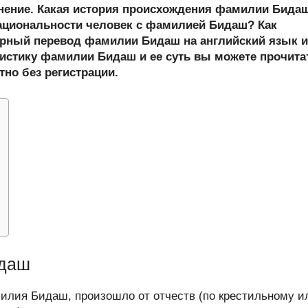
er
at
e
ail
р
онение. Какая история происхождения фамилии Бида
s
gr
а
циональности человек с фамилией Бидаш? Как
рный перевод фамилии Бидаш на английский язык и
A
a
в
истику фамилии Бидаш и ее суть вы можете прочита
p
m
и
тно без регистрации.
p
ть
идаш
илия Бидаш, произошло от отчеств (по крестильному и