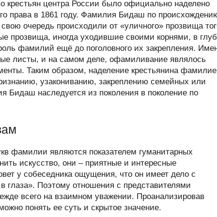
во крестьян центра России было официально наделено
го права в 1861 году. Фамилия Бидаш по происхождени
 свою очередь происходили от «уличного» прозвища тог
ые прозвища, иногда уходившие своими корнями, в глу
роль фамилий ещё до поголовного их закрепления. Име
ные листы, и на самом деле, офамиливание являлось
менты. Таким образом, наделение крестьянина фамили
ризнанию, узакониванию, закреплению семейных или
я Бидаш наследуется из поколения в поколение по
вам
укв фамилии являются показателем гуманитарных
нить искусство, они – приятные и интересные
овет у собеседника ощущения, что он имеет дело с
в глаза». Поэтому отношения с представителями
режде всего на взаимном уважении. Проанализировав
ожно понять ее суть и скрытое значение.