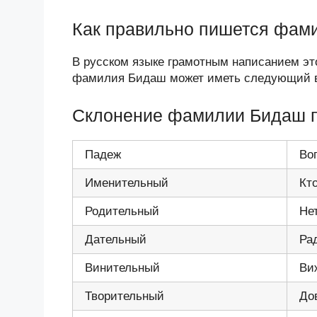
Как правильно пишется фам
В русском языке грамотным написанием э
фамилия Бидаш может иметь следующий в
Склонение фамилии Бидаш 
Падеж
Во
Именительный
Кт
Родительный
Не
Дательный
Ра
Винительный
Ви
Творительный
До