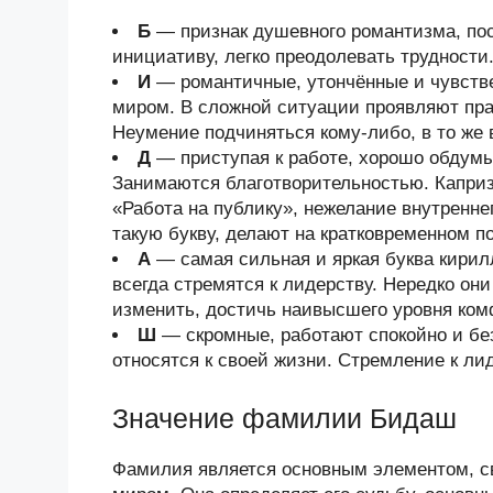
Б
— признак душевного романтизма, по
инициативу, легко преодолевать трудности
И
— романтичные, утончённые и чувств
миром. В сложной ситуации проявляют прак
Неумение подчиняться кому-либо, в то же 
Д
— приступая к работе, хорошо обдум
Занимаются благотворительностью. Каприз
«Работа на публику», нежелание внутренн
такую букву, делают на кратковременном 
А
— самая сильная и яркая буква кири
всегда стремятся к лидерству. Нередко он
изменить, достичь наивысшего уровня ком
Ш
— скромные, работают спокойно и бе
относятся к своей жизни. Стремление к лид
Значение фамилии Бидаш
Фамилия является основным элементом, 