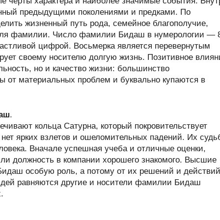
ые черты характера и наиболее значимые события. Внут
нный предыдущими поколениями и предками. По
лить жизненный путь рода, семейное благополучие,
теля фамилии. Число фамилии Бидаш в нумерологии — 
астливой цифрой. Восьмерка является перевернутым
ирует своему носителю долгую жизнь. Позитивное влиян
льность, но и качество жизни: большинство
 от материальных проблем и буквально купаются в
даш
.
ечивают кольца Сатурна, который покровительствует
нет ярких взлетов и ошеломительных падений. Их судь
ловека. Вначале успешная учеба и отличные оценки,
или должность в компании хорошего знакомого. Высшие
идаш особую роль, а потому от их решений и действи
людей равняются другие и носители фамилии Бидаш
.