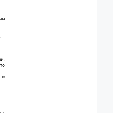
щим
.
ии,
-то
ьно