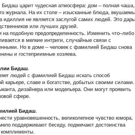
 Бидаш царит чудесная атмосфера: дом – полная чаша,
го журнала. На их столе – изысканные блюда, вкушаем
та идиллия не является заслугой самих людей. Это дар
дственников или лучших друзей.
ся на подобную предопределенность. Изменить что–либо
ливается в мелкие интриги, случайные связи с
енными. Но в доме – человек с фамилией Бидаш снова
нины и гостеприимные хозяева.
илии Бидаш
.
вляет людей с фамилией Бидаш искать способ
й карьере, славе и богатстве, добытых своими силами.
канта, дизайнера или модельера. Они могут проявить
ловой сфере.
амилией Бидаш
.
ести уравновешенность, великолепное чувство юмора,
мело поддерживают беседу, подмечают достоинства
 комплименты.