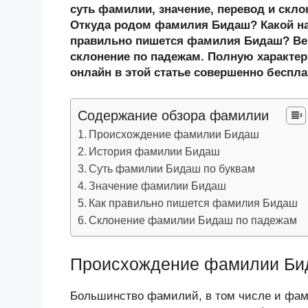
n
c
tt
g
e
.R
p
суть фамилии, значение, перевод и скл
o
e
er
g
J
u
e
Откуда родом фамилия Бидаш? Какой на
правильно пишется фамилия Бидаш? Ве
kl
b
er
o
склонение по падежам. Полную характер
a
o
ur
онлайн в этой статье совершенно беспла
ss
o
n
ni
k
al
Содержание обзора фамилии
ki
Происхождение фамилии Бидаш
История фамилии Бидаш
Суть фамилии Бидаш по буквам
Значение фамилии Бидаш
Как правильно пишется фамилия Бидаш
Склонение фамилии Бидаш по падежам
Происхождение фамилии Б
Большинство фамилий, в том числе и фам