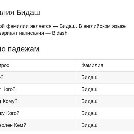
илия Бидаш
той фамилии является — Бидаш. В английском языке
ариант написания — Bidash.
по падежам
прос
Фамилия
о?
Бидаш
т Кого?
Бидаш
д Кому?
Бидаш
жу Кого?
Бидаш
волен Кем?
Бидаш