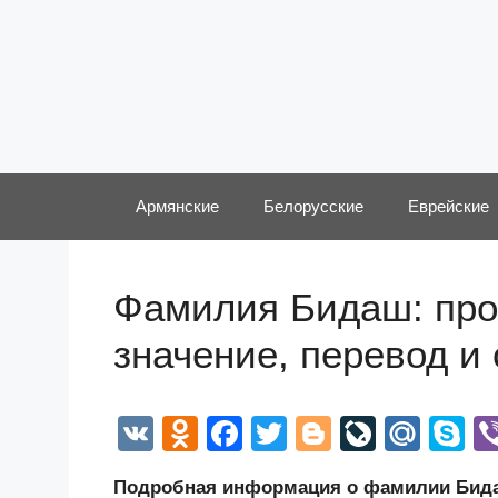
Перейти
к
содержимому
Армянские
Белорусские
Еврейские
Фамилия Бидаш: прои
значение, перевод и
V
O
F
T
Bl
Li
M
S
K
d
a
wi
o
v
ail
k
Подробная информация о фамилии Бидаш