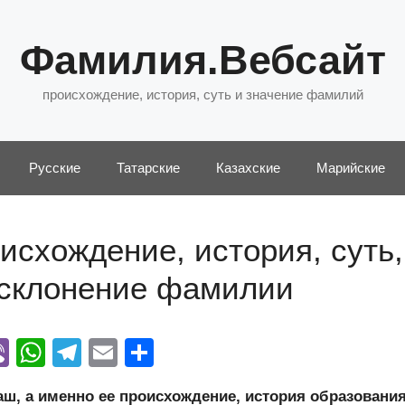
Фамилия.Вебсайт
происхождение, история, суть и значение фамилий
Русские
Татарские
Казахские
Марийские
схождение, история, суть,
 склонение фамилии
Vi
W
T
E
О
y
b
h
el
m
тп
, а именно ее происхождение, история образования