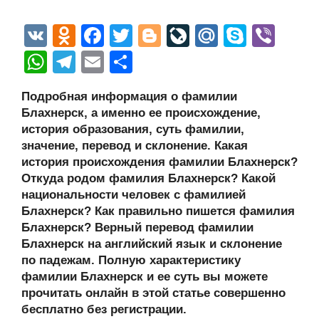
V
O
F
T
Bl
Li
M
S
Vi
K
d
a
wi
o
v
ail
ky
b
W
T
E
О
n
c
tt
g
e
.R
p
er
h
el
m
тп
Подробная информация о фамилии
o
e
er
g
J
u
e
at
e
ail
р
Блахнерск, а именно ее происхождение,
kl
b
er
o
s
gr
а
история образования, суть фамилии,
a
o
ur
значение, перевод и склонение. Какая
A
a
в
история происхождения фамилии Блахнерск?
ss
o
n
p
m
и
Откуда родом фамилия Блахнерск? Какой
ni
k
al
p
ть
национальности человек с фамилией
Блахнерск? Как правильно пишется фамилия
ki
Блахнерск? Верный перевод фамилии
Блахнерск на английский язык и склонение
по падежам. Полную характеристику
фамилии Блахнерск и ее суть вы можете
прочитать онлайн в этой статье совершенно
бесплатно без регистрации.