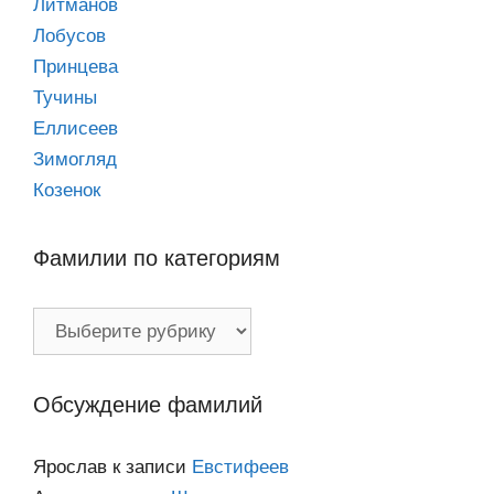
Литманов
Лобусов
Принцева
Тучины
Еллисеев
Зимогляд
Козенок
Фамилии по категориям
Фамилии
по
категориям
Обсуждение фамилий
Ярослав
к записи
Евстифеев