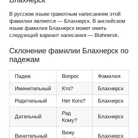
В русском языке грамотным написанием этой
фамилии является — Блахнерск. В английском
языке фамилия Блахнерск может иметь
следующий вариант написания — Blahnersk.
Склонение фамилии Блахнерск по
падежам
Падеж
Вопрос
Фамилия
Именительный
Кто?
Блахнерск
Родительный
Нет Кого?
Блахнерск
Рад
Дательный
Блахнерск
Кому?
Вижу
Винительный
Блахнерск