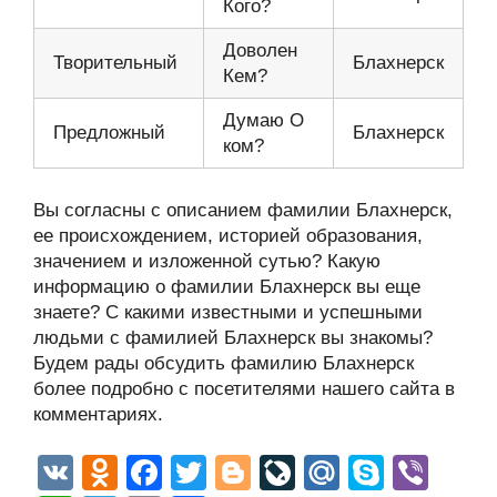
Кого?
Доволен
Творительный
Блахнерск
Кем?
Думаю О
Предложный
Блахнерск
ком?
Вы согласны с описанием фамилии Блахнерск,
ее происхождением, историей образования,
значением и изложенной сутью? Какую
информацию о фамилии Блахнерск вы еще
знаете? С какими известными и успешными
людьми с фамилией Блахнерск вы знакомы?
Будем рады обсудить фамилию Блахнерск
более подробно с посетителями нашего сайта в
комментариях.
V
O
F
T
Bl
Li
M
S
Vi