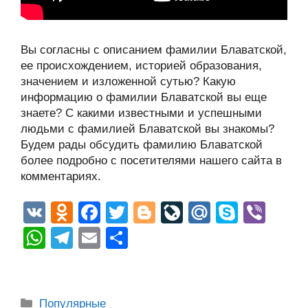
Вы согласны с описанием фамилии Блаватской,
ее происхождением, историей образования,
значением и изложенной сутью? Какую
информацию о фамилии Блаватской вы еще
знаете? С какими известными и успешными
людьми с фамилией Блаватской вы знакомы?
Будем рады обсудить фамилию Блаватской
более подробно с посетителями нашего сайта в
комментариях.
V
O
F
T
Bl
Li
M
S
Vi
K
d
a
wi
o
v
ail
ky
b
W
T
E
О
n
c
tt
g
e
.R
p
er
h
el
m
тп
o
e
er
g
J
u
e
at
e
ail
р
kl
b
er
o
s
gr
а
Рубрики
Популярные