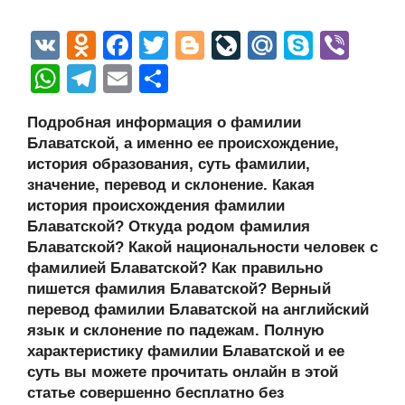
V
O
F
T
Bl
Li
M
S
Vi
K
d
a
wi
o
v
ail
ky
b
W
T
E
О
n
c
tt
g
e
.R
p
er
h
el
m
тп
Подробная информация о фамилии
o
e
er
g
J
u
e
at
e
ail
р
Блаватской, а именно ее происхождение,
kl
b
er
o
s
gr
а
история образования, суть фамилии,
a
o
ur
значение, перевод и склонение. Какая
A
a
в
история происхождения фамилии
ss
o
n
p
m
и
Блаватской? Откуда родом фамилия
ni
k
al
p
ть
Блаватской? Какой национальности человек с
фамилией Блаватской? Как правильно
ki
пишется фамилия Блаватской? Верный
перевод фамилии Блаватской на английский
язык и склонение по падежам. Полную
характеристику фамилии Блаватской и ее
суть вы можете прочитать онлайн в этой
статье совершенно бесплатно без