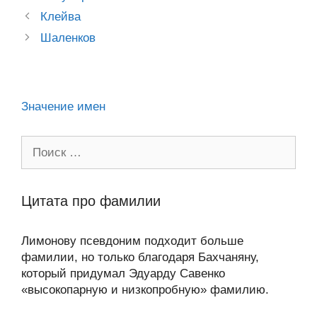
a
o
ur
A
a
в
Post
Клейва
ss
o
n
navigation
p
m
и
Шаленков
ni
k
al
p
ть
ki
Значение имен
Поиск:
Цитата про фамилии
Лимонову псевдоним подходит больше
фамилии, но только благодаря Бахчаняну,
который придумал Эдуарду Савенко
«высокопарную и низкопробную» фамилию.