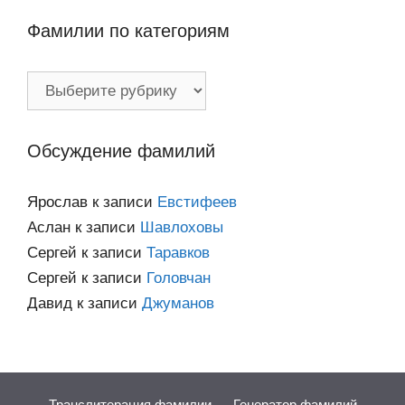
Фамилии по категориям
Фамилии
по
категориям
Обсуждение фамилий
Ярослав
к записи
Евстифеев
Аслан
к записи
Шавлоховы
Сергей
к записи
Таравков
Сергей
к записи
Головчан
Давид
к записи
Джуманов
Транслитерация фамилии
Генератор фамилий