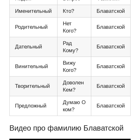
Именительный
Кто?
Блаватской
Нет
Родительный
Блаватской
Кого?
Рад
Дательный
Блаватской
Кому?
Вижу
Винительный
Блаватской
Кого?
Доволен
Творительный
Блаватской
Кем?
Думаю О
Предложный
Блаватской
ком?
Видео про фамилию Блаватской