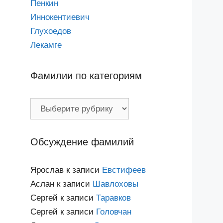
Пенкин
Иннокентиевич
Глухоедов
Лекамге
Фамилии по категориям
Фамилии
по
категориям
Обсуждение фамилий
Ярослав
к записи
Евстифеев
Аслан
к записи
Шавлоховы
Сергей
к записи
Таравков
Сергей
к записи
Головчан