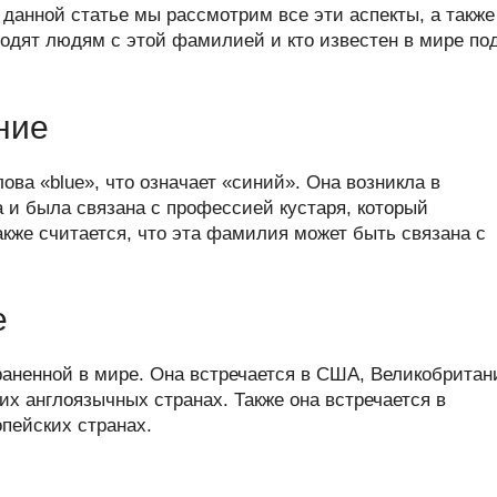
er
at
e
ail
р
 данной статье мы рассмотрим все эти аспекты, а также
s
gr
а
ходят людям с этой фамилией и кто известен в мире по
A
a
в
p
m
и
ние
p
ть
ова «blue», что означает «синий». Она возникла в
а и была связана с профессией кустаря, который
акже считается, что эта фамилия может быть связана с
е
аненной в мире. Она встречается в США, Великобритан
их англоязычных странах. Также она встречается в
пейских странах.