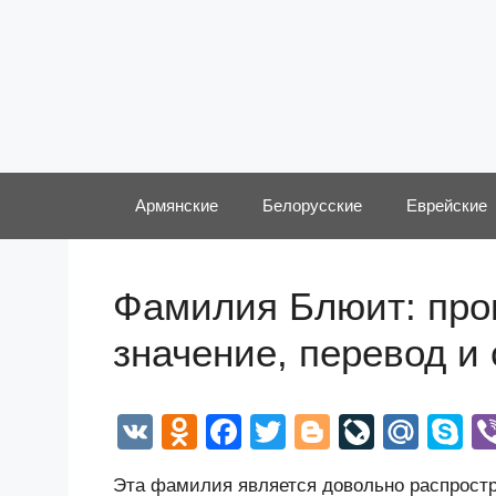
Перейти
к
содержимому
Армянские
Белорусские
Еврейские
Фамилия Блюит: прои
значение, перевод и
V
O
F
T
Bl
Li
M
S
K
d
a
wi
o
v
ail
k
Эта фамилия является довольно распростр