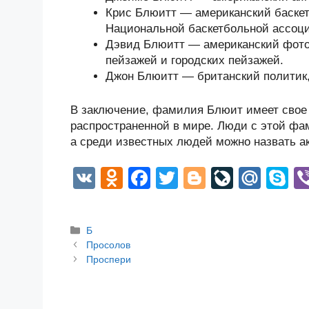
Крис Блюитт — американский баскет
Национальной баскетбольной ассоц
Дэвид Блюитт — американский фото
пейзажей и городских пейзажей.
Джон Блюитт — британский политик
В заключение, фамилия Блюит имеет свое 
распространенной в мире. Люди с этой ф
а среди известных людей можно назвать ак
V
O
F
T
Bl
Li
M
S
K
d
a
wi
o
v
ail
k
n
c
tt
g
e
.R
p
Рубрики
Б
o
e
er
g
J
u
e
Post
Просолов
navigation
Проспери
kl
b
er
o
a
o
ur