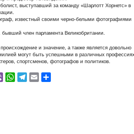
болист, выступавший за команду «Шарлотт Хорнетс» в
иации.
граф, известный своими черно-белыми фотографиями
, бывший член парламента Великобритании.
происхождение и значение, а также является довольно
амилией могут быть успешными в различных профессиях
теров, спортсменов, фотографов и политиков.
Vi
W
T
E
О
y
b
h
el
m
тп
er
at
e
ail
р
s
gr
а
A
a
в
p
m
и