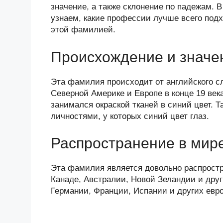
n
c
tt
g
e
.R
p
значение, а также склонение по падежам. В
o
e
er
g
J
u
e
узнаем, какие профессии лучше всего под
этой фамилией.
kl
b
er
o
a
o
ur
Происхождение и значе
ss
o
n
ni
k
al
Эта фамилия происходит от английского сл
Северной Америке и Европе в конце 19 век
ki
занимался окраской тканей в синий цвет. Т
личностями, у которых синий цвет глаз.
Распространение в мир
Эта фамилия является довольно распростр
Канаде, Австралии, Новой Зеландии и друг
Германии, Франции, Испании и других евро