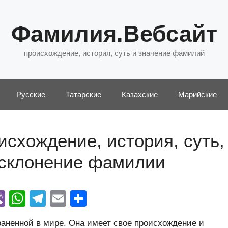
Фамилия.Вебсайт
происхождение, история, суть и значение фамилий
Русские
Татарские
Казахские
Марийские
схождение, история, суть,
 склонение фамилии
Vi
W
T
E
О
y
b
h
el
m
тп
аненной в мире. Она имеет свое происхождение и