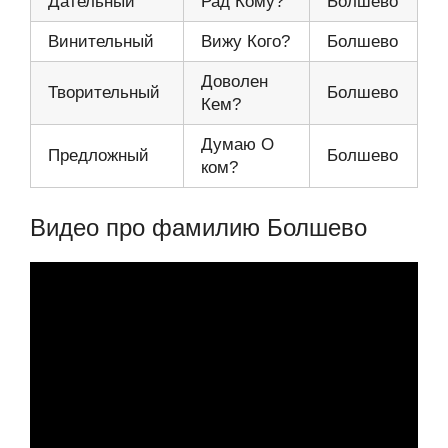
Дательный
Рад Кому?
Болшево
Винительный
Вижу Кого?
Болшево
Доволен
Творительный
Болшево
Кем?
Думаю О
Предложный
Болшево
ком?
Видео про фамилию Болшево