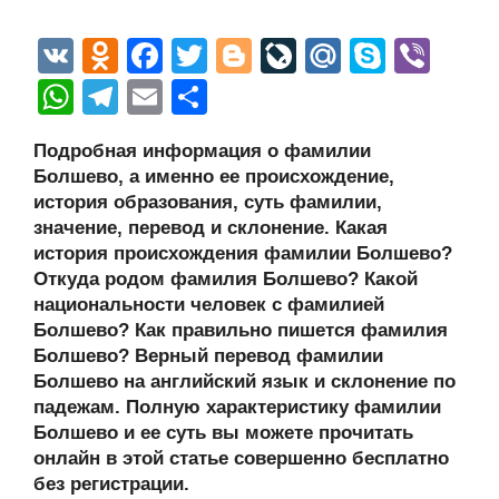
V
O
F
T
Bl
Li
M
S
Vi
K
d
a
wi
o
v
ail
ky
b
W
T
E
О
n
c
tt
g
e
.R
p
er
h
el
m
тп
Подробная информация о фамилии
o
e
er
g
J
u
e
at
e
ail
р
Болшево, а именно ее происхождение,
kl
b
er
o
s
gr
а
история образования, суть фамилии,
a
o
ur
значение, перевод и склонение. Какая
A
a
в
история происхождения фамилии Болшево?
ss
o
n
p
m
и
Откуда родом фамилия Болшево? Какой
ni
k
al
p
ть
национальности человек с фамилией
Болшево? Как правильно пишется фамилия
ki
Болшево? Верный перевод фамилии
Болшево на английский язык и склонение по
падежам. Полную характеристику фамилии
Болшево и ее суть вы можете прочитать
онлайн в этой статье совершенно бесплатно
без регистрации.