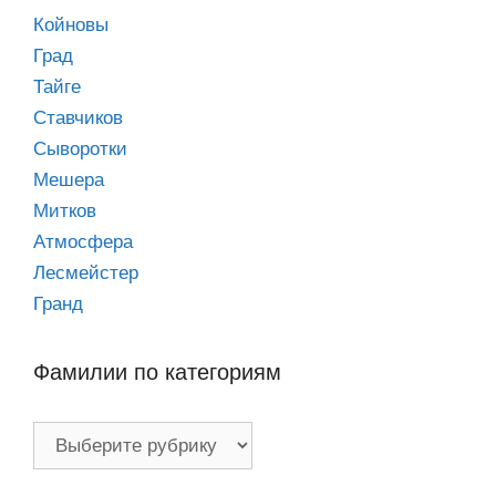
Койновы
Град
Тайге
Ставчиков
Сыворотки
Мешера
Митков
Атмосфера
Лесмейстер
Гранд
Фамилии по категориям
Фамилии
по
категориям