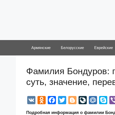
Перейти
к
содержимому
Армянские
Белорусские
Еврейские
Фамилия Бондуров: 
суть, значение, пер
V
O
F
T
Bl
Li
M
S
K
d
a
wi
o
v
ail
k
Подробная информация о фамилии Бонду