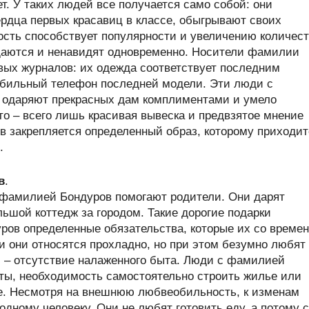
т. У таких людей все получается само собой: они
рдца первых красавиц в классе, обыгрывают своих
ость способствует популярности и увеличению количес
щаются и ненавидят одновременно. Носители фамилии
вых журналов: их одежда соответствует последним
обильный телефон последней модели. Эти люди с
, одаряют прекрасных дам комплиментами и умело
о – всего лишь красивая вывеска и предвзятое мнение
 закрепляется определенный образ, которому приходит
.
в
.
 фамилией Бондуров помогают родители. Они дарят
ьшой коттедж за городом. Такие дорогие подарки
ов определенные обязательства, которые их со време
и они относятся прохладно, но при этом безумно любят
 – отсутствие налаженного быта. Люди с фамилией
ты, необходимость самостоятельно строить жилье или
е. Несмотря на внешнюю любвеобильность, к изменам
одному человеку. Они не любят готовить еду, а потому с