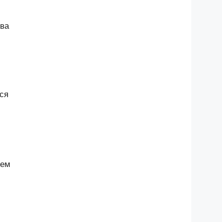
тва
ся
нем