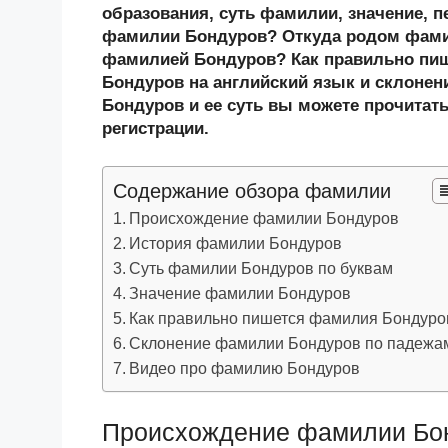
n
c
tt
g
e
.R
p
образования, суть фамилии, значение, п
o
e
er
g
J
u
e
фамилии Бондуров? Откуда родом фамил
фамилией Бондуров? Как правильно пи
kl
b
er
o
Бондуров на английский язык и склонен
a
o
ur
Бондуров и ее суть вы можете прочитать
ss
o
n
регистрации.
ni
k
al
Содержание обзора фамилии
ki
Происхождение фамилии Бондуров
История фамилии Бондуров
Суть фамилии Бондуров по буквам
Значение фамилии Бондуров
Как правильно пишется фамилия Бондуро
Склонение фамилии Бондуров по падежа
Видео про фамилию Бондуров
Происхождение фамилии Бо