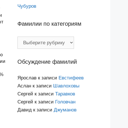
Чубуров
у
и
ют
Фамилии по категориям
Фамилии
по
категориям
ью
Обсуждение фамилий
лии
9%
Ярослав
к записи
Евстифеев
Аслан
к записи
Шавлоховы
Сергей
к записи
Таравков
Сергей
к записи
Головчан
Давид
к записи
Джуманов