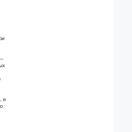
ри
 —
ых
е
, и
но