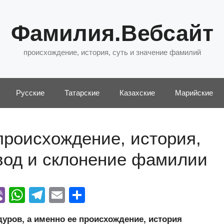
Фамилия.Вебсайт
происхождение, история, суть и значение фамилий
Русские
Татарские
Казахские
Марийские
происхождение, история,
евод и склонение фамилии
Vi
W
T
E
О
y
b
h
el
m
тп
ров, а именно ее происхождение, история