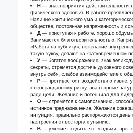
Н
— знак неприятия действительности та
физического здоровья. В работе проявляет
Наличие критического ума и категорическо
обществе, постоянная напряженность и со
Д
— приступая к работе, хорошо обдум
Занимаются благотворительностью. Каприз
«Работа на публику», нежелание внутренн
такую букву, делают на кратковременном 
У
— богатое воображение, знак велико
секреты, стремятся достичь духовного со
внутрь себя, слабое взаимодействие с об
Р
— противостоят воздействию извне, у
к неоправданному риску, авантюрные нату
ради цели. Желание и потенциал для лиде
О
— стремятся к самопознанию, способ
истинное предназначение. Желание соверш
интуиция, правильно распоряжаются деньг
настроения от восторга к унынию.
В
— умение сходиться с людьми, просто