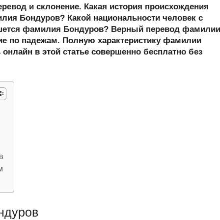
er
at
e
ail
р
еревод и склонение. Какая история происхождения
s
gr
а
ия Бондуров? Какой национальности человек с
шется фамилия Бондуров? Верный перевод фамили
A
a
в
ие по падежам. Полную характеристику фамилии
p
m
и
 онлайн в этой статье совершенно бесплатно без
p
ть
в
м
ндуров