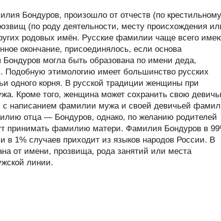
лия Бондуров, произошло от отчеств (по крестильном
розвищ (по роду деятельности, месту происхождения ил
 других родовых имён. Русские фамилии чаще всего име
нное окончание, присоединялось, если основа
я Бондуров могла быть образована по имени деда,
и. Подобную этимологию имеет большинство русских
ьи одного корня. В русской традиции женщины при
жа. Кроме того, женщина может сохранить свою девич
с написанием фамилии мужа и своей девичьей фами
илию отца — Бондуров, однако, по желанию родителей
гут принимать фамилию матери. Фамилия Бондуров в 9
и в 1% случаев приходит из языков народов России. В
а от имени, прозвища, рода занятий или места
ужской линии.