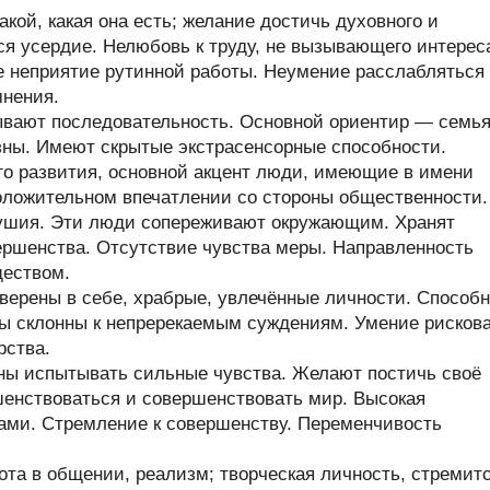
кой, какая она есть; желание достичь духовного и
ся усердие. Нелюбовь к труду, не вызывающего интерес
е неприятие рутинной работы. Неумение расслабляться
мнения.
ывают последовательность. Основной ориентир — семья
ны. Имеют скрытые экстрасенсорные способности.
его развития, основной акцент люди, имеющие в имени
положительном впечатлении со стороны общественности.
душия. Эти люди сопереживают окружающим. Хранят
вершенства. Отсутствие чувства меры. Направленность
ществом.
верены в себе, храбрые, увлечённые личности. Способ
ры склонны к непререкаемым суждениям. Умение рисков
рства.
ны испытывать сильные чувства. Желают постичь своё
енствоваться и совершенствовать мир. Высокая
ами. Стремление к совершенству. Переменчивость
та в общении, реализм; творческая личность, стремит