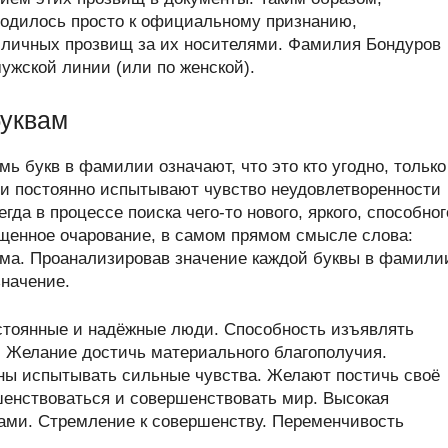
водилось просто к официальному признанию,
 личных прозвищ за их носителями. Фамилия Бондуров
мужской линии (или по женской).
буквам
ь букв в фамилии означают, что это кто угодно, только
и постоянно испытывают чувство неудовлетворенности
а в процессе поиска чего-то нового, яркого, способног
щенное очарование, в самом прямом смысле слова:
ума. Проанализировав значение каждой буквы в фамили
значение.
стоянные и надёжные люди. Способность изъявлять
. Желание достичь материального благополучия.
ны испытывать сильные чувства. Желают постичь своё
енствоваться и совершенствовать мир. Высокая
ами. Стремление к совершенству. Переменчивость