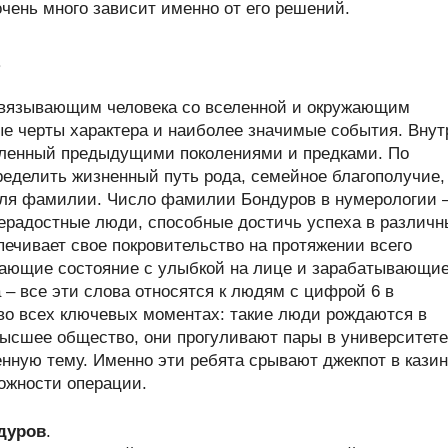
очень много зависит именно от его решений.
в
связывающим человека со вселенной и окружающим
ые черты характера и наиболее значимые события. Внут
пленный предыдущими поколениями и предками. По
еделить жизненный путь рода, семейное благополучие,
теля фамилии. Число фамилии Бондуров в нумерологии
ерадостные люди, способные достичь успеха в различн
печивает свое покровительство на протяжении всего
вающие состояние с улыбкой на лице и зарабатывающи
 – все эти слова относятся к людям с цифрой 6 в
во всех ключевых моментах: такие люди рождаются в
высшее общество, они прогуливают пары в университете
нную тему. Именно эти ребята срывают джекпот в кази
ожности операции.
дуров
.