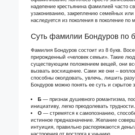
наделение крестьянина фамилией часто с
узакониванию, закреплению семейных или
наследуется из поколения в поколение по 
Суть фамилии Бондуров по 
Фамилия Бондуров состоит из 8 букв. Восем
прирожденный «человек семьи». Такие люд
существующим положением вещей, они всегд
вызвать восхищение. Сами же они – вопло
способны околдовать, увлечь, лишить раз
Бондуров можно понять ее суть и скрытое 
Б
— признак душевного романтизма, по
инициативу, легко преодолевать трудности
О
— стремятся к самопознанию, способ
истинное предназначение. Желание соверш
интуиция, правильно распоряжаются деньг
настроения от восторга к унынию.