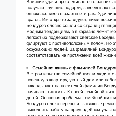
Влияние удачи прослеживается с ранних ле
получают лучшие подарки, завоевывают се
одноклассников в азартных играх. Удачлив
врагов. Им открыто завидуют, ними восхи
Бондуров словно сошли со страниц глянце
модным тенденциям, а в кармане лежит м
легкостью поддерживают светские беседы
флиртуют с противоположным полом. Но эт
окружающих людей. За фамилией Бондуров
соответствовать на протяжении всей жизни
Семейная жизнь с фамилией Бондуро
В строительстве семейной жизни людям с
новенькую квартиру, уютный дом или небол
накладывают на носителей фамилии Бондур
начинают тяготить. К своей семейной жизн
детей. Основная проблема семейной жизни
Бондуров плохо переносят затяжные ремон
выполнять работу на приусадебном участк
относятся с презрением и хранят верность 