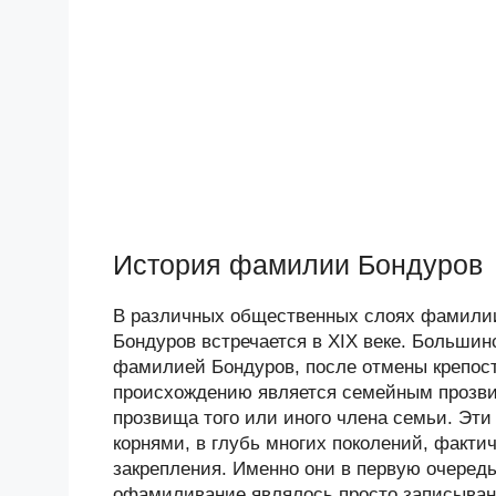
История фамилии Бондуров
В различных общественных слоях фамилии
Бондуров встречается в XIX веке. Больши
фамилией Бондуров, после отмены крепост
происхождению является семейным прозвищ
прозвища того или иного члена семьи. Эт
корнями, в глубь многих поколений, факт
закрепления. Именно они в первую очередь
офамиливание являлось просто записыван