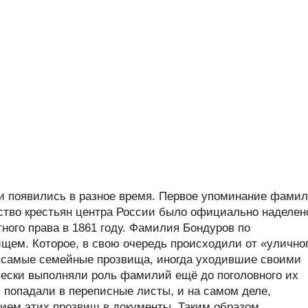
 появились в разное время. Первое упоминание фами
нство крестьян центра России было официально наделен
ного права в 1861 году. Фамилия Бондуров по
ем. Которое, в свою очередь происходили от «улично
и самые семейные прозвища, иногда уходившие своими
ически выполняли роль фамилий ещё до поголовного их
 попадали в переписные листы, и на самом деле,
ием этих прозвищ в документы. Таким образом,