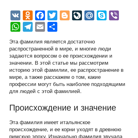
V
O
F
T
Bl
Li
M
S
Vi
K
d
a
wi
o
v
ail
ky
b
W
T
E
О
n
c
tt
g
e
.R
p
er
h
el
m
тп
Эта фамилия является достаточно
o
e
er
g
J
u
e
at
e
ail
р
распространенной в мире, и многие люди
kl
b
er
o
s
gr
а
задаются вопросом о ее происхождении и
a
o
ur
значении. В этой статье мы рассмотрим
A
a
в
историю этой фамилии, ее распространение в
ss
o
n
p
m
и
мире, а также расскажем о том, какие
ni
k
al
p
ть
профессии могут быть наиболее подходящими
для людей с этой фамилией.
ki
Происхождение и значение
Эта фамилия имеет итальянское
происхождение, и ее корни уходят в древнюю
римскую эпоху. Изначально фамилия звучала