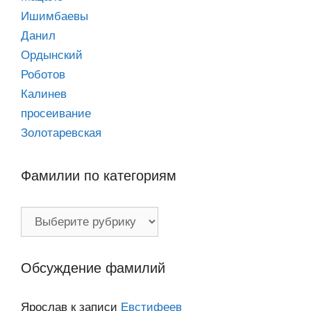
Ишимбаевы
Данил
Ордынский
Роботов
Калинев
просеивание
Золотаревская
Фамилии по категориям
Фамилии
по
категориям
Обсуждение фамилий
Ярослав
к записи
Евстифеев