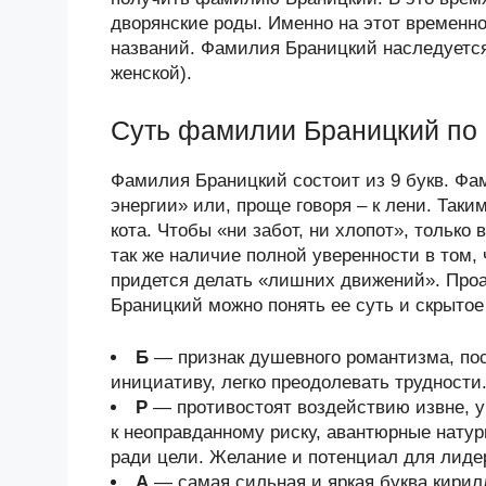
дворянские роды. Именно на этот временн
названий. Фамилия Браницкий наследуется
женской).
Суть фамилии Браницкий по
Фамилия Браницкий состоит из 9 букв. Фам
энергии» или, проще говоря – к лени. Так
кота. Чтобы «ни забот, ни хлопот», только 
так же наличие полной уверенности в том,
придется делать «лишних движений». Про
Браницкий можно понять ее суть и скрытое
Б
— признак душевного романтизма, по
инициативу, легко преодолевать трудности
Р
— противостоят воздействию извне, у
к неоправданному риску, авантюрные нату
ради цели. Желание и потенциал для лиде
А
— самая сильная и яркая буква кири