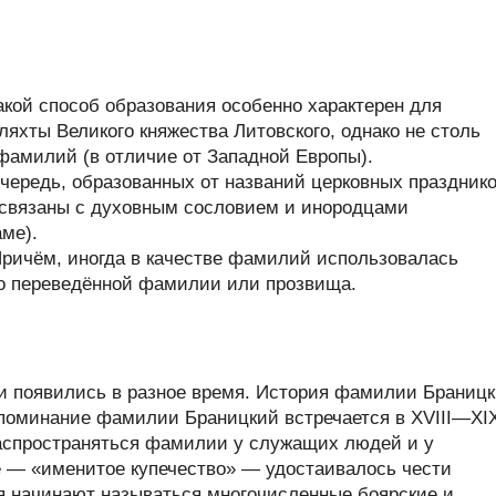
кой способ образования особенно характерен для
яхты Великого княжества Литовского, однако не столь
фамилий (в отличие от Западной Европы).
очередь, образованных от названий церковных празднико
 связаны с духовным сословием и инородцами
ме).
Причём, иногда в качестве фамилий использовалась
ьно переведённой фамилии или прозвища.
 появились в разное время. История фамилии Браниц
 упоминание фамилии Браницкий встречается в XVIII—XI
 распространяться фамилии у служащих людей и у
ое — «именитое купечество» — удостаивалось чести
я начинают называться многочисленные боярские и