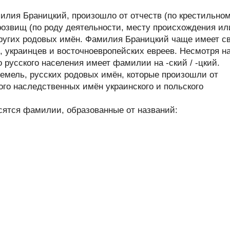
лия Браницкий, произошло от отчеств (по крестильно
розвищ (по роду деятельности, месту происхождения ил
 других родовых имён. Фамилия Браницкий чаще имеет с
, украинцев и восточноевропейских евреев. Несмотря н
 русского населения имеет фамилии на -ский / -цкий.
емель, русских родовых имён, которые произошли от
ого наследственных имён украинского и польского
сятся фамилии, образованные от названий: