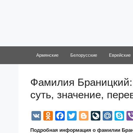
Перейти
к
содержимому
Армянские
Белорусские
Еврейские
Фамилия Браницкий:
суть, значение, пер
V
O
F
T
Bl
Li
M
S
K
d
a
wi
o
v
ail
k
Подробная информация о фамилии Брани