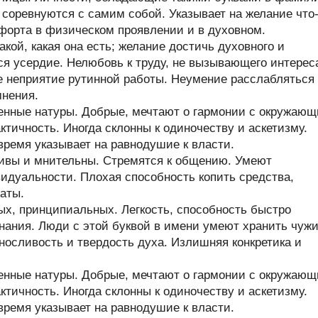
и соревнуются с самим собой. Указывает на желание что
форта в физическом проявлении и в духовном.
кой, какая она есть; желание достичь духовного и
ся усердие. Нелюбовь к труду, не вызывающего интерес
е неприятие рутинной работы. Неумение расслабляться
мнения.
енные натуры. Добрые, мечтают о гармонии с окружаю
тичность. Иногда склонны к одиночеству и аскетизму.
время указывает на равнодушие к власти.
чивы и мнительны. Стремятся к общению. Умеют
идуальности. Плохая способность копить средства,
аты.
х, принципиальных. Легкость, способность быстро
нания. Люди с этой буквой в имени умеют хранить чуж
ыносливость и твердость духа. Излишняя конкретика и
енные натуры. Добрые, мечтают о гармонии с окружаю
тичность. Иногда склонны к одиночеству и аскетизму.
время указывает на равнодушие к власти.