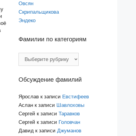
Овсян
му
Скрипальщикова
и
Эндеко
воё
а
Фамилии по категориям
Фамилии
по
категориям
Обсуждение фамилий
Ярослав
к записи
Евстифеев
Аслан
к записи
Шавлоховы
Сергей
к записи
Таравков
Сергей
к записи
Головчан
Давид
к записи
Джуманов