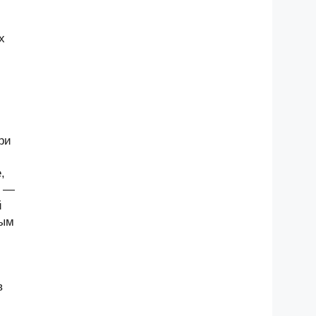
х
ри
,
и —
й
ным
в