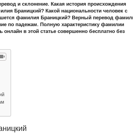
er
at
e
ail
р
еревод и склонение. Какая история происхождения
s
gr
а
лия Браницкий? Какой национальности человек с
ишется фамилия Браницкий? Верный перевод фамил
A
a
в
ние по падежам. Полную характеристику фамилии
p
m
и
ь онлайн в этой статье совершенно бесплатно без
p
ть
ий
ам
аницкий