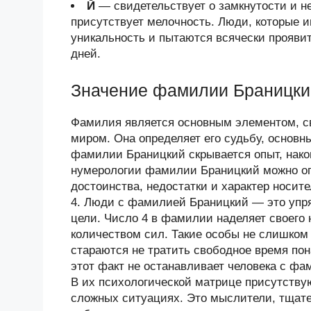
Й
— свидетельствует о замкнутости и н
присутствует мелочность. Люди, которые и
уникальность и пытаются всячески проявит
дней.
Значение фамилии Браницки
Фамилия является основным элементом, 
миром. Она определяет его судьбу, основн
фамилии Браницкий скрывается опыт, нак
нумерологии фамилии Браницкий можно оп
достоинства, недостатки и характер носи
4. Люди с фамилией Браницкий — это упр
цели. Число 4 в фамилии наделяет своего
количеством сил. Такие особы не слишком
стараются не тратить свободное время пон
этот факт не останавливает человека с фа
В их психологической матрице присутству
сложных ситуациях. Это мыслители, тщат