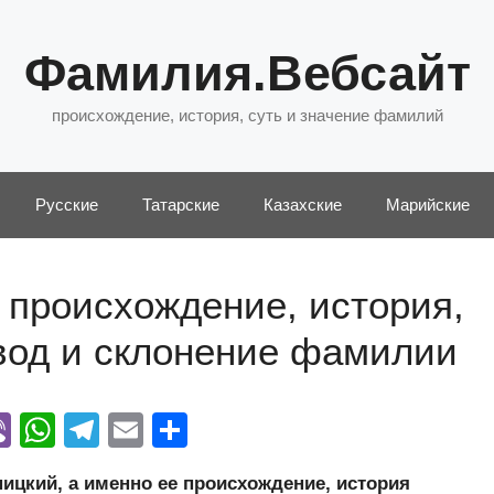
Фамилия.Вебсайт
происхождение, история, суть и значение фамилий
Русские
Татарские
Казахские
Марийские
 происхождение, история,
евод и склонение фамилии
Vi
W
T
E
О
y
b
h
el
m
тп
цкий, а именно ее происхождение, история