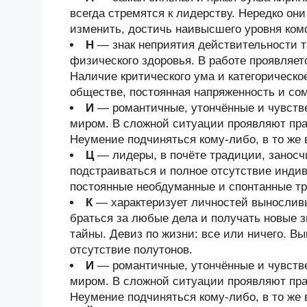
всегда стремятся к лидерству. Нередко он
изменить, достичь наивысшего уровня ком
Н
— знак неприятия действительности та
физического здоровья. В работе проявляет
Наличие критического ума и категорическо
обществе, постоянная напряженность и со
И
— романтичные, утончённые и чувств
миром. В сложной ситуации проявляют прак
Неумение подчиняться кому-либо, в то же 
Ц
— лидеры, в почёте традиции, занос
подстраиваться и полное отсутствие индив
постоянные необдуманные и спонтанные тр
К
— характеризует личностей выносливы
браться за любые дела и получать новые з
тайны. Девиз по жизни: все или ничего. В
отсутствие полутонов.
И
— романтичные, утончённые и чувств
миром. В сложной ситуации проявляют прак
Неумение подчиняться кому-либо, в то же 