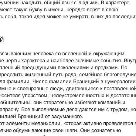
еумении находить общий язык с людьми. В характере
меют такую букву в имени, нередко верят в свою
ь себя, такая идея может не умирать в них до последни
й
связывающим человека со вселенной и окружающим
ые черты характера и наиболее значимые события. Внут
опленный предыдущими поколениями и предками. По
ределить жизненный путь рода, семейное благополучие
теля фамилии. Число фамилии Браницкий в нумерологи
ямые и своенравные люди, двигающиеся к поставленно
 носителя упорством, целеустремленностью и достаточ
 общительны: они старательно избегают компаний и
апрасну. Все выполняемые дела даются им с трудом, но
милией Браницкий от задуманного.
ют элементы меланхолии, которая активно проявляется 
ельно обдумывающие свои шаги. Они сознательно