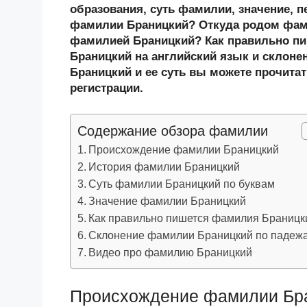
n
c
tt
g
e
.R
p
образования, суть фамилии, значение, п
o
e
er
g
J
u
e
фамилии Браницкий? Откуда родом фами
фамилией Браницкий? Как правильно п
kl
b
er
o
Браницкий на английский язык и склоне
a
o
ur
Браницкий и ее суть вы можете прочитат
ss
o
n
регистрации.
ni
k
al
Содержание обзора фамилии
ki
Происхождение фамилии Браницкий
История фамилии Браницкий
Суть фамилии Браницкий по буквам
Значение фамилии Браницкий
Как правильно пишется фамилия Браницк
Склонение фамилии Браницкий по падеж
Видео про фамилию Браницкий
Происхождение фамилии Бр