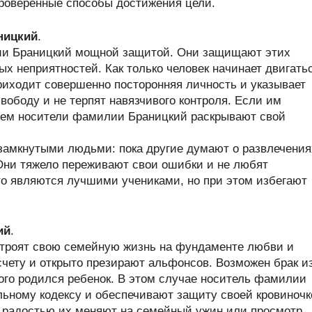
проверенные способы достижения цели.
ницкий
.
и Браницкий мощной защитой. Они защищают этих
х неприятностей. Как только человек начинает двигать
риходит совершенно посторонняя личность и указывает
вободу и не терпят навязчивого контроля. Если им
енем носители фамилии Браницкий раскрывают свой
замкнутыми людьми: пока другие думают о развлечения
Они тяжело переживают свои ошибки и не любят
то являются лучшими учениками, но при этом избегают
ий
.
троят свою семейную жизнь на фундаменте любви и
счету и открыто презирают альфонсов. Возможен брак и
орого родился ребенок. В этом случае носитель фамилии
ьному кодексу и обеспечивают защиту своей кровиночк
 радостью их меняют на семейный ужин или просмотр