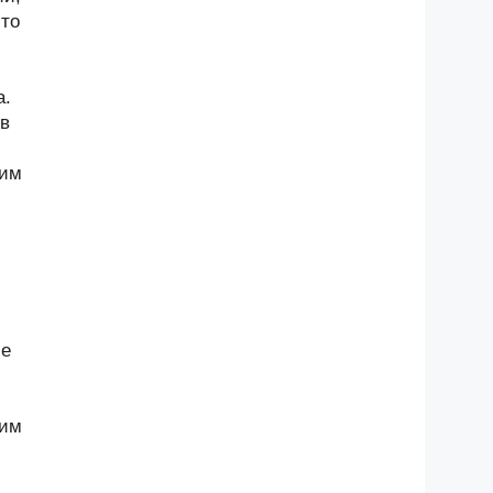
-то
а.
 в
щим
ие
щим