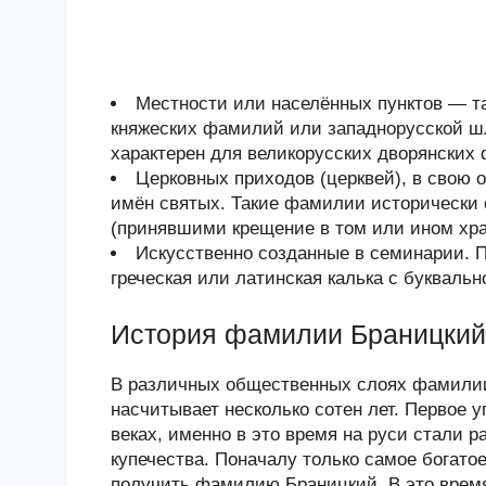
Местности или населённых пунктов — та
княжеских фамилий или западнорусской шл
характерен для великорусских дворянских 
Церковных приходов (церквей), в свою 
имён святых. Такие фамилии исторически
(принявшими крещение в том или ином хра
Искусственно созданные в семинарии. 
греческая или латинская калька с буквал
История фамилии Браницкий
В различных общественных слоях фамилии
насчитывает несколько сотен лет. Первое
веках, именно в это время на руси стали
купечества. Поначалу только самое богат
получить фамилию Браницкий. В это врем