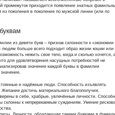
ой промежуток приходится появление знатных фамильн
 из поколения в поколение по мужской линии (или по
 буквам
илии из девяти букв – признак склонности к «экономии
им людям больше всего подходит образ жизни кошки или
возможность нежить свое тело, когда и сколько хочется, 
 что для удовлетворения насущных потребностей не
анализировав значение каждой буквы в фамилии
 значение.
стоянные и надёжные люди. Способность изъявлять
. Желание достичь материального благополучия.
верены в себе, храбрые, увлечённые личности. Способ
ры склонны к непререкаемым суждениям. Умение рисков
рства.
ллицы. Личности, обладающие такими буквами в фамил