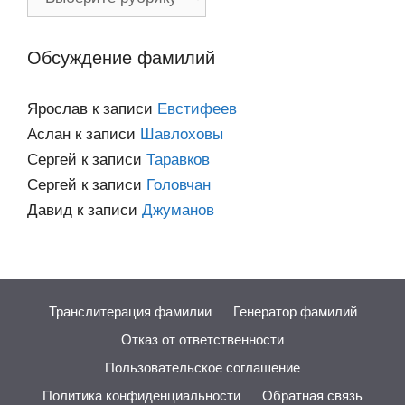
по
категориям
Обсуждение фамилий
Ярослав
к записи
Евстифеев
Аслан
к записи
Шавлоховы
Сергей
к записи
Таравков
Сергей
к записи
Головчан
Давид
к записи
Джуманов
Транслитерация фамилии
Генератор фамилий
Отказ от ответственности
Пользовательское соглашение
Политика конфиденциальности
Обратная связь