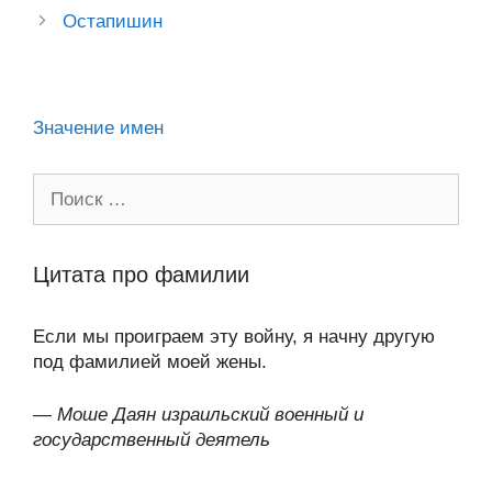
A
a
в
navigation
Остапишин
ss
o
n
p
m
и
ni
k
al
p
ть
ki
Значение имен
Поиск:
Цитата про фамилии
Если мы проиграем эту войну, я начну другую
под фамилией моей жены.
—
Моше Даян израильский военный и
государственный деятель