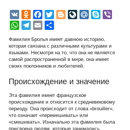
V
O
F
T
Bl
Li
M
S
Vi
K
d
a
wi
o
v
ail
ky
b
W
T
E
О
n
c
tt
g
e
.R
p
er
h
el
m
тп
Фамилия Бролья имеет давнюю историю,
o
e
er
g
J
u
e
at
e
ail
р
которая связана с различными культурами и
kl
b
er
o
s
gr
а
языками. Несмотря на то, что она не является
a
o
ur
самой распространенной в мире, она имеет
A
a
в
своих поклонников и любителей.
ss
o
n
p
m
и
ni
k
al
p
ть
Происхождение и значение
ki
Эта фамилия имеет французское
происхождение и относится к средневековому
периоду. Она происходит от слова «brouiller»,
что означает «перемешивать» или
«смешивать». Изначально эта фамилия была
присвоена людям, которые занимались