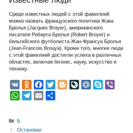
Известные люди
Среди известных людей с этой фамилией
можно назвать французского политика Жака
Бролья (Jacques Broyer), американского
писателя Роберта Бролья (Robert Broyer) и
бельгийского футболиста Жан-Франсуа Бролья
(Jean-Francois Brouya). Кроме того, многие люди
с этой фамилией достигли успеха в различных
областях, включая бизнес, науку, искусство и
технику.
V
O
F
T
Bl
Li
M
S
Vi
K
d
a
wi
o
v
ail
ky
b
W
T
E
О
n
c
tt
g
e
.R
p
er
h
el
m
тп
o
e
er
g
J
u
e
at
e
ail
р
Рубрики
kl
b
er
o
Б
s
gr
а
Post
a
o
ur
Остановки