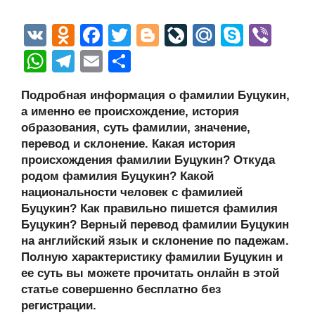
V
O
F
T
Bl
Li
M
S
Vi
K
d
a
wi
o
v
ail
ky
b
W
T
E
О
n
c
tt
g
e
.R
p
er
h
el
m
тп
Подробная информация о фамилии Буцукин,
o
e
er
g
J
u
e
at
e
ail
р
а именно ее происхождение, история
kl
b
er
o
s
gr
а
образования, суть фамилии, значение,
a
o
ur
перевод и склонение. Какая история
A
a
в
происхождения фамилии Буцукин? Откуда
ss
o
n
p
m
и
родом фамилия Буцукин? Какой
ni
k
al
p
ть
национальности человек с фамилией
Буцукин? Как правильно пишется фамилия
ki
Буцукин? Верный перевод фамилии Буцукин
на английский язык и склонение по падежам.
Полную характеристику фамилии Буцукин и
ее суть вы можете прочитать онлайн в этой
статье совершенно бесплатно без
регистрации.