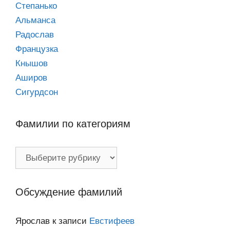
Степанько
Альманса
Радослав
Французка
Кнышов
Аширов
Сигурдсон
Фамилии по категориям
Фамилии
по
категориям
Обсуждение фамилий
Ярослав
к записи
Евстифеев