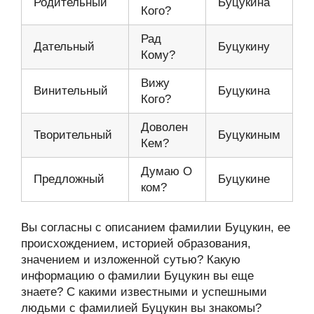
Родительный
Буцукина
Кого?
Рад
Дательный
Буцукину
Кому?
Вижу
Винительный
Буцукина
Кого?
Доволен
Творительный
Буцукиным
Кем?
Думаю О
Предложный
Буцукине
ком?
Вы согласны с описанием фамилии Буцукин, ее
происхождением, историей образования,
значением и изложенной сутью? Какую
информацию о фамилии Буцукин вы еще
знаете? С какими известными и успешными
людьми с фамилией Буцукин вы знакомы?