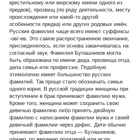
крестильному или мирскому имени одного из
предков), прозвищ (по роду деятельности, месту
происхождения или какой-то другой
особенности предка) или других родовых имён.
Русские фамилии чаще всего имеют суффиксы
-ов/-ев. Это самое распространенное окончание,
присоединялось, если основа заканчивалась на
согласный звук. Фамилия Булашников могла
быть образована по имени деда, прозвища отца,
дела семьи или профессии. Подобную
этимологию имеет большинство русских
фамилий. Так проще стало обозначать семьи
одного корня. В русской традиции женщины при
вступлении в брак принимают фамилию мужа.
Кроме того, женщина может сохранить свою
девичью фамилию либо принять двойную
фамилию с написанием фамилии мужа и своей
девичьей фамилии через дефис. Дети обычно
принимают фамилию отца — Булашников,
однако, по желанию родителей или если