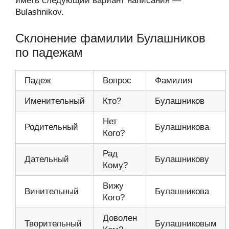
иметь следующий вариант написания —
Bulashnikov.
Склонение фамилии Булашников
по падежам
Падеж
Вопрос
Фамилия
Именительный
Кто?
Булашников
Нет
Родительный
Булашникова
Кого?
Рад
Дательный
Булашникову
Кому?
Вижу
Винительный
Булашникова
Кого?
Доволен
Творительный
Булашниковым