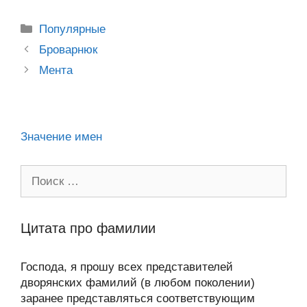
o
e
er
g
J
u
e
at
e
ail
р
kl
b
er
o
s
gr
а
Рубрики
Популярные
a
o
ur
A
a
в
Post
Броварнюк
ss
o
n
navigation
p
m
и
Мента
ni
k
al
p
ть
ki
Значение имен
Поиск:
Цитата про фамилии
Господа, я прошу всех представителей
дворянских фамилий (в любом поколении)
заранее представляться соответствующим