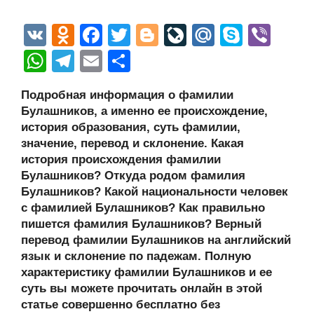
V
O
F
T
Bl
Li
M
S
Vi
K
d
a
wi
o
v
ail
ky
b
W
T
E
О
n
c
tt
g
e
.R
p
er
h
el
m
тп
Подробная информация о фамилии
o
e
er
g
J
u
e
at
e
ail
р
Булашников, а именно ее происхождение,
kl
b
er
o
s
gr
а
история образования, суть фамилии,
a
o
ur
значение, перевод и склонение. Какая
A
a
в
история происхождения фамилии
ss
o
n
p
m
и
Булашников? Откуда родом фамилия
ni
k
al
p
ть
Булашников? Какой национальности человек
с фамилией Булашников? Как правильно
ki
пишется фамилия Булашников? Верный
перевод фамилии Булашников на английский
язык и склонение по падежам. Полную
характеристику фамилии Булашников и ее
суть вы можете прочитать онлайн в этой
статье совершенно бесплатно без