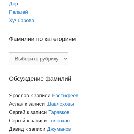
Днр
Пелагей
Хучбарова
Фамилии по категориям
Фамилии
по
категориям
Обсуждение фамилий
Ярослав
к записи
Евстифеев
Аслан
к записи
Шавлоховы
Сергей
к записи
Таравков
Сергей
к записи
Головчан
Давид
к записи
Джуманов