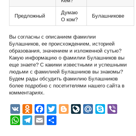
Кем?
Думаю
Предложный
Булашникове
О ком?
Вы согласны с описанием фамилии
Булашников, ее происхождением, историей
образования, значением и изложенной сутью?
Какую информацию о фамилии Булашников вы
еще знаете? С какими известными и успешными
людьми с фамилией Булашников вы знакомы?
Будем рады обсудить фамилию Булашников
более подробно с посетителями нашего сайта в
комментариях.
V
O
F
T
Bl
Li
M
S
Vi
K
d
a
wi
o
v
ail
ky
b
W
T
E
О
n
c
tt
g
e
.R
p
er
h
el
m
тп