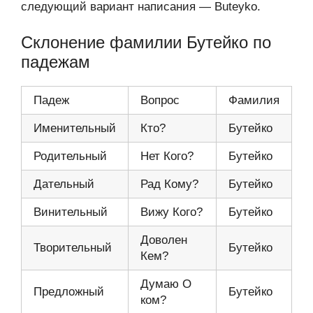
следующий вариант написания — Buteyko.
Склонение фамилии Бутейко по
падежам
Падеж
Вопрос
Фамилия
Именительный
Кто?
Бутейко
Родительный
Нет Кого?
Бутейко
Дательный
Рад Кому?
Бутейко
Винительный
Вижу Кого?
Бутейко
Доволен
Творительный
Бутейко
Кем?
Думаю О
Предложный
Бутейко
ком?