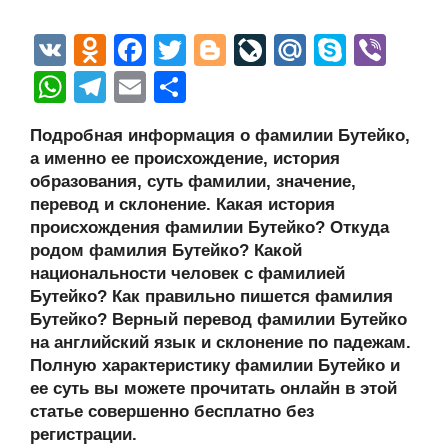
V
O
F
T
Bl
Li
M
S
Vi
K
d
a
wi
o
v
ail
ky
b
W
T
E
О
n
c
tt
g
e
.R
p
er
h
el
m
тп
Подробная информация о фамилии Бутейко,
o
e
er
g
J
u
e
at
e
ail
р
а именно ее происхождение, история
kl
b
er
o
s
gr
а
образования, суть фамилии, значение,
a
o
ur
перевод и склонение. Какая история
A
a
в
происхождения фамилии Бутейко? Откуда
ss
o
n
p
m
и
родом фамилия Бутейко? Какой
ni
k
al
p
ть
национальности человек с фамилией
Бутейко? Как правильно пишется фамилия
ki
Бутейко? Верный перевод фамилии Бутейко
на английский язык и склонение по падежам.
Полную характеристику фамилии Бутейко и
ее суть вы можете прочитать онлайн в этой
статье совершенно бесплатно без
регистрации.