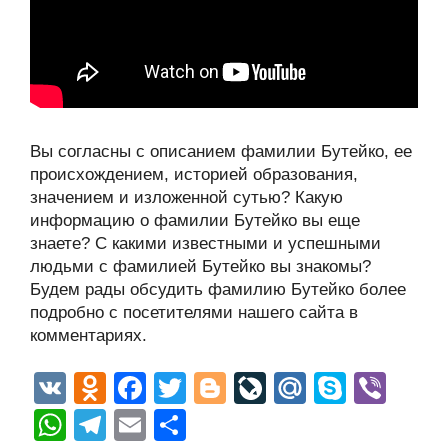
Вы согласны с описанием фамилии Бутейко, ее
происхождением, историей образования,
значением и изложенной сутью? Какую
информацию о фамилии Бутейко вы еще
знаете? С какими известными и успешными
людьми с фамилией Бутейко вы знакомы?
Будем рады обсудить фамилию Бутейко более
подробно с посетителями нашего сайта в
комментариях.
V
O
F
T
Bl
Li
M
S
Vi
K
d
a
wi
o
v
ail
ky
b
W
T
E
О