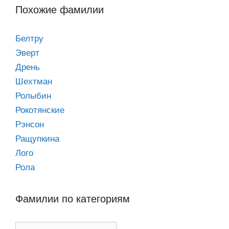
Похожие фамилии
Белтру
Эверт
Дрень
Шехтман
Ролыбин
Рокотянские
Рэнсон
Ращупкина
Лого
Рола
Фамилии по категориям
Фамилии