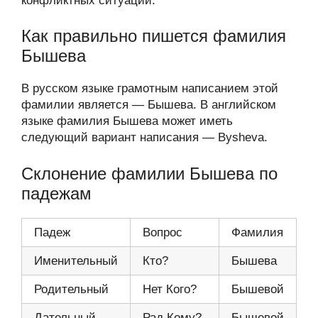
конфликтных ситуаций.
Как правильно пишется фамилия
Бышева
В русском языке грамотным написанием этой
фамилии является — Бышева. В английском
языке фамилия Бышева может иметь
следующий вариант написания — Bysheva.
Склонение фамилии Бышева по
падежам
Падеж
Вопрос
Фамилия
Именительный
Кто?
Бышева
Родительный
Нет Кого?
Бышевой
Дательный
Рад Кому?
Бышевой