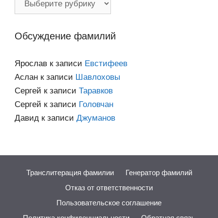
по
категориям
Обсуждение фамилий
Ярослав
к записи
Евстифеев
Аслан
к записи
Шавлоховы
Сергей
к записи
Таравков
Сергей
к записи
Головчан
Давид
к записи
Джуманов
Транслитерация фамилии
Генератор фамилий
Отказ от ответственности
Пользовательское соглашение
Политика конфиденциальности
Обратная связь