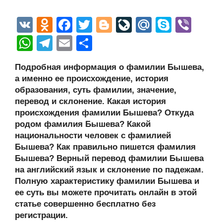
V
O
F
T
Bl
Li
M
S
Vi
K
d
a
wi
o
v
ail
ky
b
W
T
E
О
n
c
tt
g
e
.R
p
er
h
el
m
тп
Подробная информация о фамилии Бышева,
o
e
er
g
J
u
e
at
e
ail
р
а именно ее происхождение, история
kl
b
er
o
s
gr
а
образования, суть фамилии, значение,
a
o
ur
перевод и склонение. Какая история
A
a
в
происхождения фамилии Бышева? Откуда
ss
o
n
p
m
и
родом фамилия Бышева? Какой
ni
k
al
p
ть
национальности человек с фамилией
Бышева? Как правильно пишется фамилия
ki
Бышева? Верный перевод фамилии Бышева
на английский язык и склонение по падежам.
Полную характеристику фамилии Бышева и
ее суть вы можете прочитать онлайн в этой
статье совершенно бесплатно без
регистрации.