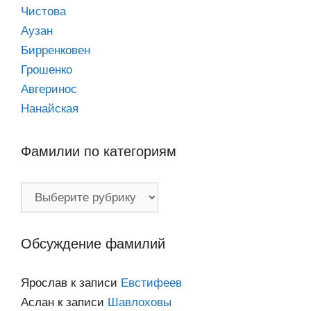
Чистова
Аузан
Бирренковен
Грошенко
Авгеринос
Нанайская
Фамилии по категориям
Фамилии
по
категориям
Обсуждение фамилий
Ярослав
к записи
Евстифеев
Аслан
к записи
Шавлоховы