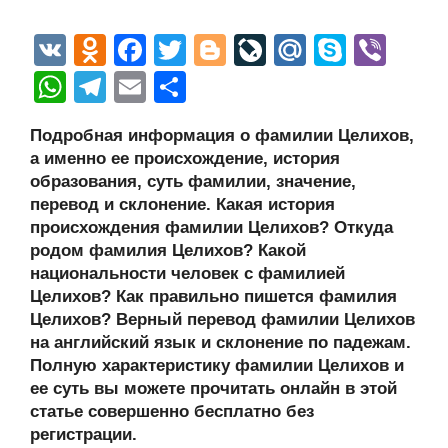
V
O
F
T
Bl
Li
M
S
Vi
K
d
a
wi
o
v
ail
ky
b
W
T
E
О
n
c
tt
g
e
.R
p
er
h
el
m
тп
Подробная информация о фамилии Целихов,
o
e
er
g
J
u
e
at
e
ail
р
а именно ее происхождение, история
kl
b
er
o
s
gr
а
образования, суть фамилии, значение,
a
o
ur
перевод и склонение. Какая история
A
a
в
происхождения фамилии Целихов? Откуда
ss
o
n
p
m
и
родом фамилия Целихов? Какой
ni
k
al
p
ть
национальности человек с фамилией
Целихов? Как правильно пишется фамилия
ki
Целихов? Верный перевод фамилии Целихов
на английский язык и склонение по падежам.
Полную характеристику фамилии Целихов и
ее суть вы можете прочитать онлайн в этой
статье совершенно бесплатно без
регистрации.