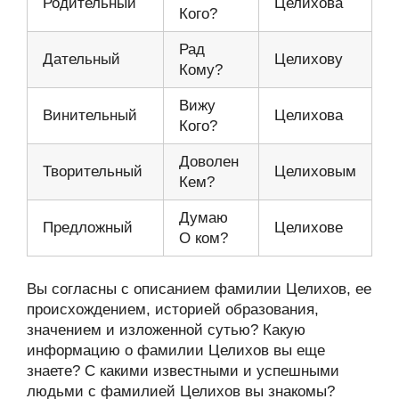
Родительный
Целихова
Кого?
Рад
Дательный
Целихову
Кому?
Вижу
Винительный
Целихова
Кого?
Доволен
Творительный
Целиховым
Кем?
Думаю
Предложный
Целихове
О ком?
Вы согласны с описанием фамилии Целихов, ее
происхождением, историей образования,
значением и изложенной сутью? Какую
информацию о фамилии Целихов вы еще
знаете? С какими известными и успешными
людьми с фамилией Целихов вы знакомы?