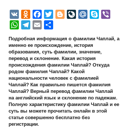
V
O
F
T
Bl
Li
M
S
Vi
K
d
a
wi
o
v
ail
ky
b
W
T
E
О
n
c
tt
g
e
.R
p
er
h
el
m
тп
Подробная информация о фамилии Чаплай, а
o
e
er
g
J
u
e
at
e
ail
р
именно ее происхождение, история
kl
b
er
o
s
gr
а
образования, суть фамилии, значение,
a
o
ur
перевод и склонение. Какая история
A
a
в
происхождения фамилии Чаплай? Откуда
ss
o
n
p
m
и
родом фамилия Чаплай? Какой
ni
k
al
p
ть
национальности человек с фамилией
Чаплай? Как правильно пишется фамилия
ki
Чаплай? Верный перевод фамилии Чаплай
на английский язык и склонение по падежам.
Полную характеристику фамилии Чаплай и ее
суть вы можете прочитать онлайн в этой
статье совершенно бесплатно без
регистрации.