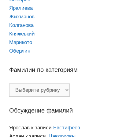
Яралиева
Жихманов
Колганова
Княжевкий
Марикото
Оберлин
Фамилии по категориям
Фамилии
по
категориям
Обсуждение фамилий
Ярослав
к записи
Евстифеев
Аслан
к записи
Шавлоховы