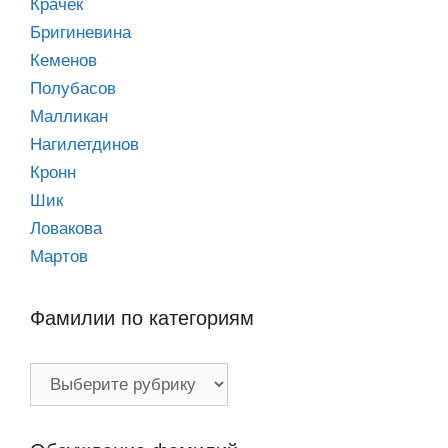
Крачек
Бригиневина
Кеменов
Полубасов
Малликан
Нагилетдинов
Кронн
Шик
Ловакова
Мартов
Фамилии по категориям
Фамилии
по
категориям