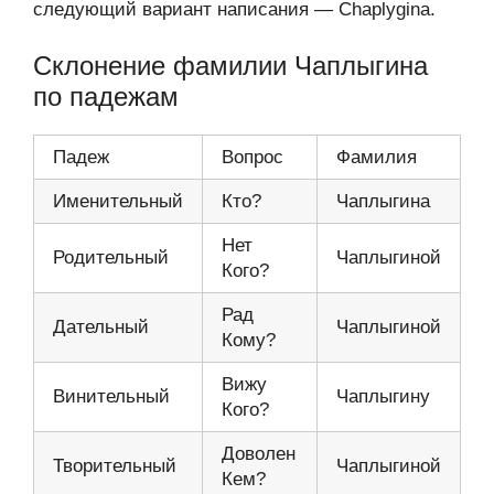
следующий вариант написания — Chaplygina.
Склонение фамилии Чаплыгина
по падежам
Падеж
Вопрос
Фамилия
Именительный
Кто?
Чаплыгина
Нет
Родительный
Чаплыгиной
Кого?
Рад
Дательный
Чаплыгиной
Кому?
Вижу
Винительный
Чаплыгину
Кого?
Доволен
Творительный
Чаплыгиной
Кем?