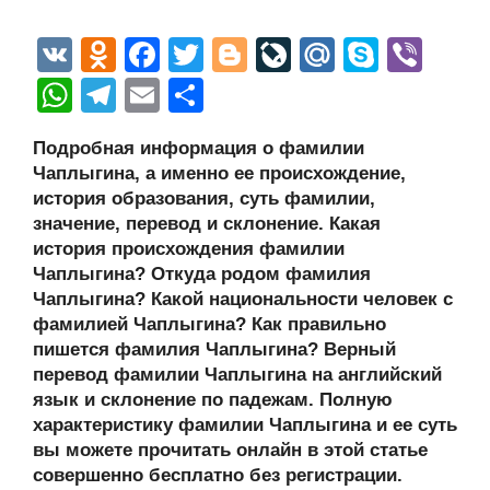
V
O
F
T
Bl
Li
M
S
Vi
K
d
a
wi
o
v
ail
ky
b
W
T
E
О
n
c
tt
g
e
.R
p
er
h
el
m
тп
Подробная информация о фамилии
o
e
er
g
J
u
e
at
e
ail
р
Чаплыгина, а именно ее происхождение,
kl
b
er
o
s
gr
а
история образования, суть фамилии,
a
o
ur
значение, перевод и склонение. Какая
A
a
в
история происхождения фамилии
ss
o
n
p
m
и
Чаплыгина? Откуда родом фамилия
ni
k
al
p
ть
Чаплыгина? Какой национальности человек с
фамилией Чаплыгина? Как правильно
ki
пишется фамилия Чаплыгина? Верный
перевод фамилии Чаплыгина на английский
язык и склонение по падежам. Полную
характеристику фамилии Чаплыгина и ее суть
вы можете прочитать онлайн в этой статье
совершенно бесплатно без регистрации.