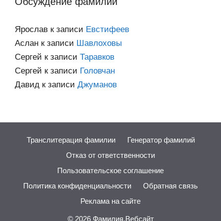
Обсуждение фамилий
Ярослав
к записи
Евстифеев
Аслан
к записи
Шавлоховы
Сергей
к записи
Таравков
Сергей
к записи
Головчан
Давид
к записи
Джуманов
Транслитерация фамилии
Генератор фамилий
Отказ от ответственности
Пользовательское соглашение
Политика конфиденциальности
Обратная связь
Реклама на сайте
© 2026
Фамилия.Вебсайт