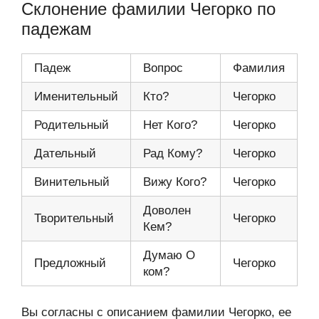
Склонение фамилии Чегорко по
падежам
Падеж
Вопрос
Фамилия
Именительный
Кто?
Чегорко
Родительный
Нет Кого?
Чегорко
Дательный
Рад Кому?
Чегорко
Винительный
Вижу Кого?
Чегорко
Доволен
Творительный
Чегорко
Кем?
Думаю О
Предложный
Чегорко
ком?
Вы согласны с описанием фамилии Чегорко, ее