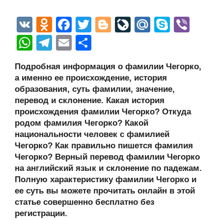
V
O
F
T
Bl
Li
M
S
Vi
K
d
a
wi
o
v
ail
ky
b
W
T
E
О
n
c
tt
g
e
.R
p
er
h
el
m
тп
Подробная информация о фамилии Чегорко,
o
e
er
g
J
u
e
at
e
ail
р
а именно ее происхождение, история
kl
b
er
o
s
gr
а
образования, суть фамилии, значение,
a
o
ur
перевод и склонение. Какая история
A
a
в
происхождения фамилии Чегорко? Откуда
ss
o
n
p
m
и
родом фамилия Чегорко? Какой
ni
k
al
p
ть
национальности человек с фамилией
Чегорко? Как правильно пишется фамилия
ki
Чегорко? Верный перевод фамилии Чегорко
на английский язык и склонение по падежам.
Полную характеристику фамилии Чегорко и
ее суть вы можете прочитать онлайн в этой
статье совершенно бесплатно без
регистрации.