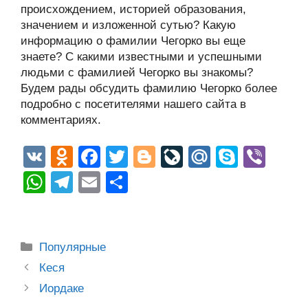
происхождением, историей образования,
значением и изложенной сутью? Какую
информацию о фамилии Чегорко вы еще
знаете? С какими известными и успешными
людьми с фамилией Чегорко вы знакомы?
Будем рады обсудить фамилию Чегорко более
подробно с посетителями нашего сайта в
комментариях.
V
O
F
T
Bl
Li
M
S
Vi
K
d
a
wi
o
v
ail
ky
b
W
T
E
О
n
c
tt
g
e
.R
p
er
h
el
m
тп
o
e
er
g
J
u
e
at
e
ail
р
kl
b
er
o
s
gr
а
Рубрики
Популярные
a
o
ur
A
a
в
Post
Кеся
ss
o
n
navigation
p
m
и
Иордаке