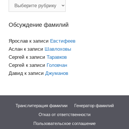
Фамилии
по
категориям
Обсуждение фамилий
Ярослав
к записи
Евстифеев
Аслан
к записи
Шавлоховы
Сергей
к записи
Таравков
Сергей
к записи
Головчан
Давид
к записи
Джуманов
Транслитерация фамилии
Генератор фамилий
Отказ от ответственности
Пользовательское соглашение