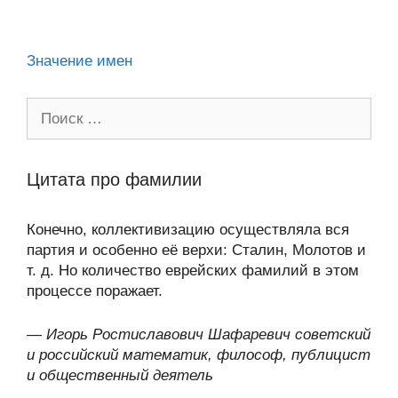
ni
k
al
p
ть
ki
Значение имен
Поиск:
Цитата про фамилии
Конечно, коллективизацию осуществляла вся
партия и особенно её верхи: Сталин, Молотов и
т. д. Но количество еврейских фамилий в этом
процессе поражает.
—
Игорь Ростиславович Шафаревич советский
и российский математик, философ, публицист
и общественный деятель