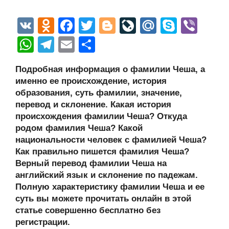
V
O
F
T
Bl
Li
M
S
Vi
K
d
a
wi
o
v
ail
ky
b
W
T
E
О
n
c
tt
g
e
.R
p
er
h
el
m
тп
Подробная информация о фамилии Чеша, а
o
e
er
g
J
u
e
at
e
ail
р
именно ее происхождение, история
kl
b
er
o
s
gr
а
образования, суть фамилии, значение,
a
o
ur
перевод и склонение. Какая история
A
a
в
происхождения фамилии Чеша? Откуда
ss
o
n
p
m
и
родом фамилия Чеша? Какой
ni
k
al
p
ть
национальности человек с фамилией Чеша?
Как правильно пишется фамилия Чеша?
ki
Верный перевод фамилии Чеша на
английский язык и склонение по падежам.
Полную характеристику фамилии Чеша и ее
суть вы можете прочитать онлайн в этой
статье совершенно бесплатно без
регистрации.