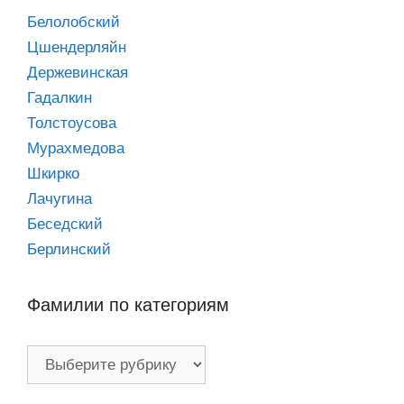
Белолобский
Цшендерляйн
Держевинская
Гадалкин
Толстоусова
Мурахмедова
Шкирко
Лачугина
Беседский
Берлинский
Фамилии по категориям
Фамилии
по
категориям