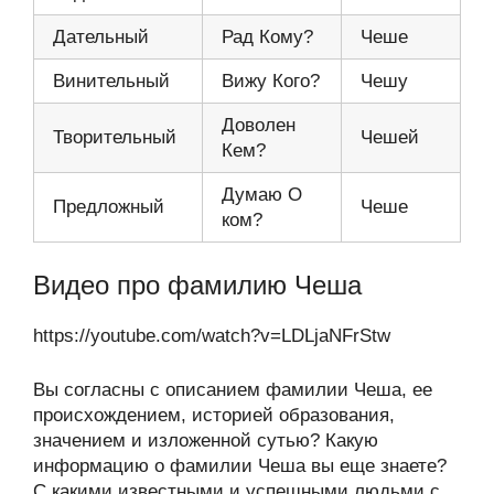
Дательный
Рад Кому?
Чеше
Винительный
Вижу Кого?
Чешу
Доволен
Творительный
Чешей
Кем?
Думаю О
Предложный
Чеше
ком?
Видео про фамилию Чеша
https://youtube.com/watch?v=LDLjaNFrStw
Вы согласны с описанием фамилии Чеша, ее
происхождением, историей образования,
значением и изложенной сутью? Какую
информацию о фамилии Чеша вы еще знаете?
С какими известными и успешными людьми с