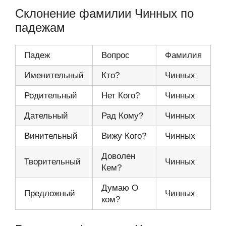
Склонение фамилии Чинных по
падежам
Падеж
Вопрос
Фамилия
Именительный
Кто?
Чинных
Родительный
Нет Кого?
Чинных
Дательный
Рад Кому?
Чинных
Винительный
Вижу Кого?
Чинных
Доволен
Творительный
Чинных
Кем?
Думаю О
Предложный
Чинных
ком?