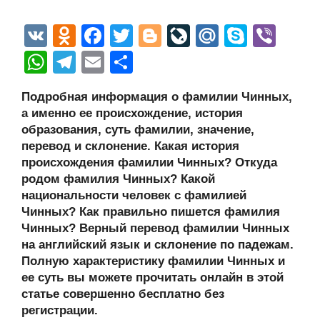
V
O
F
T
Bl
Li
M
S
Vi
K
d
a
wi
o
v
ail
ky
b
W
T
E
О
n
c
tt
g
e
.R
p
er
h
el
m
тп
Подробная информация о фамилии Чинных,
o
e
er
g
J
u
e
at
e
ail
р
а именно ее происхождение, история
kl
b
er
o
s
gr
а
образования, суть фамилии, значение,
a
o
ur
перевод и склонение. Какая история
A
a
в
происхождения фамилии Чинных? Откуда
ss
o
n
p
m
и
родом фамилия Чинных? Какой
ni
k
al
p
ть
национальности человек с фамилией
Чинных? Как правильно пишется фамилия
ki
Чинных? Верный перевод фамилии Чинных
на английский язык и склонение по падежам.
Полную характеристику фамилии Чинных и
ее суть вы можете прочитать онлайн в этой
статье совершенно бесплатно без
регистрации.