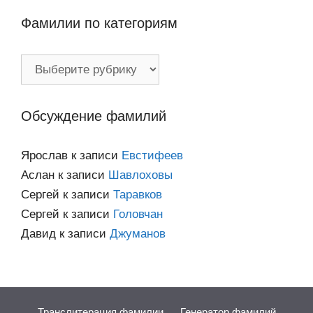
Фамилии по категориям
Фамилии
по
категориям
Обсуждение фамилий
Ярослав
к записи
Евстифеев
Аслан
к записи
Шавлоховы
Сергей
к записи
Таравков
Сергей
к записи
Головчан
Давид
к записи
Джуманов
Транслитерация фамилии
Генератор фамилий