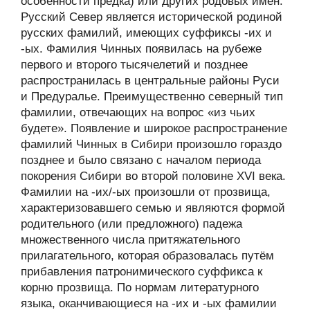
особенности предка) или других родовых имён.
Русский Север является исторической родиной
русских фамилий, имеющих суффиксы -их и
-ых. Фамилия Чинных появилась на рубеже
первого и второго тысячелетий и позднее
распространилась в центральные районы Руси
и Предуралье. Преимущественно северный тип
фамилии, отвечающих на вопрос «из чьих
будете». Появление и широкое распространение
фамилий Чинных в Сибири произошло гораздо
позднее и было связано с началом периода
покорения Сибири во второй половине XVI века.
Фамилии на -их/-ых произошли от прозвища,
характеризовавшего семью и являются формой
родительного (или предложного) падежа
множественного числа притяжательного
прилагательного, которая образовалась путём
прибавления патронимического суффикса к
корню прозвища. По нормам литературного
языка, оканчивающиеся на -их и -ых фамилии