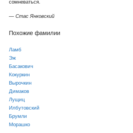
сомневаться.
—
Стас Янковский
Похожие фамилии
Ламб
Эж
Басакович
Кокуркин
Вырочкин
Димаков
Лущиц
Илбутовский
Брумли
Морашко