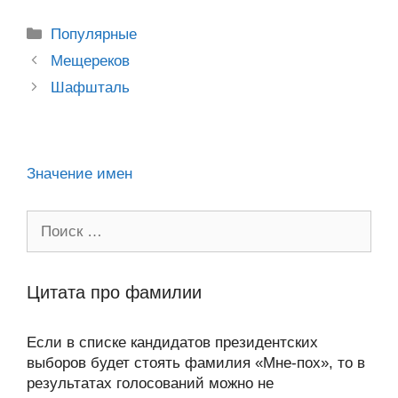
o
e
er
g
J
u
e
at
e
ail
р
kl
b
er
o
s
gr
а
Рубрики
Популярные
a
o
ur
A
a
в
Post
Мещереков
ss
o
n
navigation
p
m
и
Шафшталь
ni
k
al
p
ть
ki
Значение имен
Поиск:
Цитата про фамилии
Если в списке кандидатов президентских
выборов будет стоять фамилия «Мне-пох», то в
результатах голосований можно не