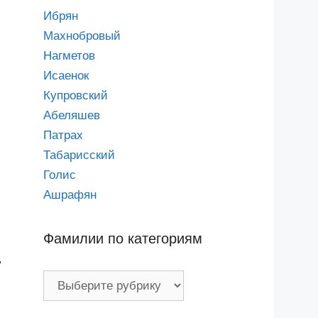
Ибрян
Махнобровый
Нагметов
Исаенок
Купровский
Абеляшев
Патрах
Табарисский
Голис
Ашрафян
Фамилии по категориям
ь
Фамилии
по
категориям