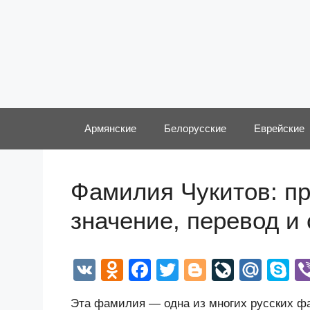
Перейти
к
содержимому
Армянские
Белорусские
Еврейские
Фамилия Чукитов: пр
значение, перевод и
V
O
F
T
Bl
Li
M
S
K
d
a
wi
o
v
ail
k
Эта фамилия — одна из многих русских фа