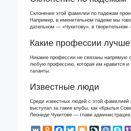
Склонение этой фамилии по падежам происх
Например, в именительном падеже мы гово
дательном — «Чукитову», в творительном 
Какие профессии лучше 
Никакие профессии не связаны напрямую 
любую профессию, которая им нравится и в
таланты.
Известные люди
Среди известных людей с этой фамилией 
выступал за такие клубы, как «Крылья Сов
Леониде Чукитове — главе администрации 
V
O
F
T
Bl
Li
M
S