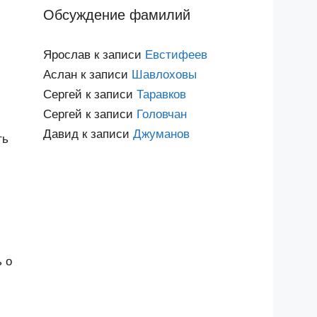
Обсуждение фамилий
Ярослав
к записи
Евстифеев
Аслан
к записи
Шавлоховы
Сергей
к записи
Таравков
Сергей
к записи
Головчан
Давид
к записи
Джуманов
ть
ь о