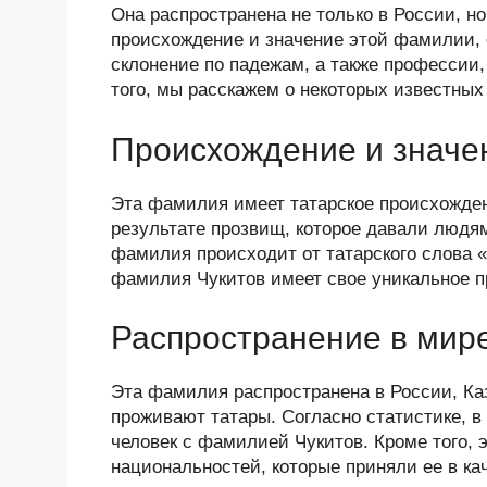
n
c
tt
g
e
.R
p
Она распространена не только в России, но
o
e
er
g
J
u
e
происхождение и значение этой фамилии, 
склонение по падежам, а также профессии
kl
b
er
o
того, мы расскажем о некоторых известны
a
o
ur
ss
o
n
Происхождение и значе
ni
k
al
Эта фамилия имеет татарское происхождени
ki
результате прозвищ, которое давали людям
фамилия происходит от татарского слова «
фамилия Чукитов имеет свое уникальное п
Распространение в мир
Эта фамилия распространена в России, Каз
проживают татары. Согласно статистике, в 
человек с фамилией Чукитов. Кроме того, 
национальностей, которые приняли ее в ка