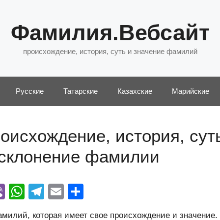
Фамилия.Вебсайт
происхождение, история, суть и значение фамилий
Русские
Татарские
Казахские
Марийские
оисхождение, история, сут
 склонение фамилии
Vi
W
T
E
О
y
b
h
el
m
тп
милий, которая имеет свое происхождение и значение.