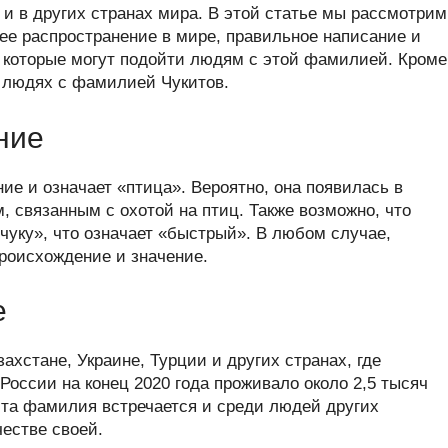
er
at
e
ail
р
 и в других странах мира. В этой статье мы рассмотрим
s
gr
а
ее распространение в мире, правильное написание и
, которые могут подойти людям с этой фамилией. Кроме
A
a
в
х людях с фамилией Чукитов.
p
m
и
p
ть
ние
е и означает «птица». Вероятно, она появилась в
, связанным с охотой на птиц. Также возможно, что
чуку», что означает «быстрый». В любом случае,
роисхождение и значение.
е
ахстане, Украине, Турции и других странах, где
России на конец 2020 года проживало около 2,5 тысяч
эта фамилия встречается и среди людей других
честве своей.