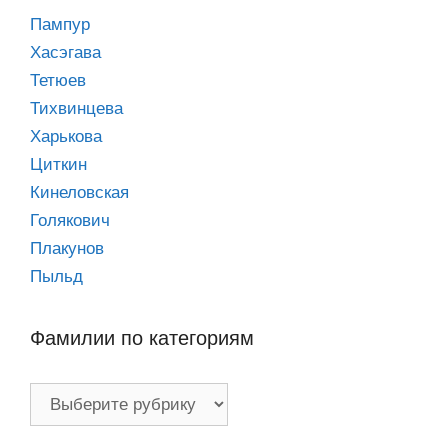
Пампур
Хасэгава
Тетюев
Тихвинцева
Харькова
Циткин
Кинеловская
Голякович
Плакунов
Пыльд
Фамилии по категориям
Фамилии
по
категориям