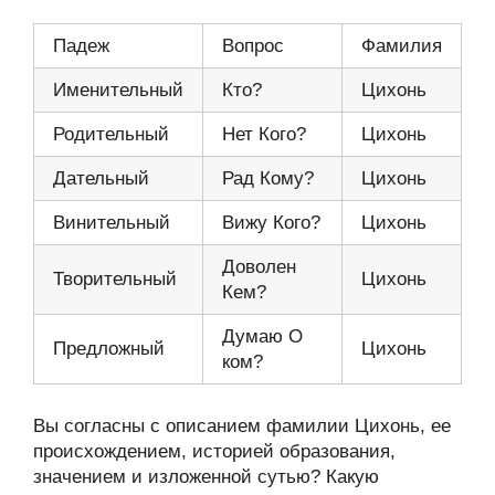
Падеж
Вопрос
Фамилия
Именительный
Кто?
Цихонь
Родительный
Нет Кого?
Цихонь
Дательный
Рад Кому?
Цихонь
Винительный
Вижу Кого?
Цихонь
Доволен
Творительный
Цихонь
Кем?
Думаю О
Предложный
Цихонь
ком?
Вы согласны с описанием фамилии Цихонь, ее
происхождением, историей образования,
значением и изложенной сутью? Какую