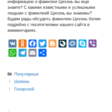
информацию о фамилии Цихонь вы еще
знаете? С какими известными и успешными
людьми с фамилией Цихонь вы знакомы?
Будем рады обсудить фамилию Цихонь более
подробно с посетителями нашего сайта в
комментариях.
V
O
F
T
Bl
Li
M
S
Vi
K
d
a
wi
o
v
ail
ky
b
W
T
E
О
n
c
tt
g
e
.R
p
er
h
el
m
тп
o
e
er
g
J
u
e
at
e
ail
р
Рубрики
kl
b
er
o
Популярные
s
gr
а
Post
a
o
ur
Шебеко
A
a
в
navigation
Гонорский
ss
o
n
p
m
и
ni
k
al
p
ть
ki