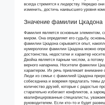
всегда стремятся к лидерству. Нередко он
изменить, достичь наивысшего уровня ком
Значение фамилии Цкадона
Фамилия является основным элементом, 
миром. Она определяет его судьбу, основн
фамилии Цкадона скрывается опыт, накоп
нумерологии фамилии Цкадона можно опре
достоинства, недостатки и характер носи
Двойка является парным числом, а потому
верного напарника. Носители фамилии Цк
характером. Их речь привлекает внимание
Люди из семьи с фамилией Цкадона приро
собеседника и вовремя предлагать темы дл
количество друзей, которые с радостью пр
старательно избегают конфликтов, а заро
квалифицированные специалисты, уважаем
руководителем. Если кто–то и будет разве