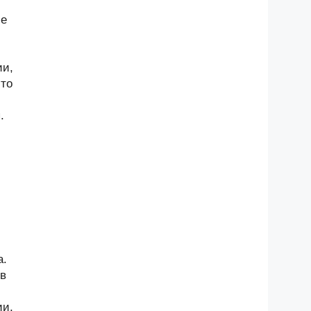
ие
ии,
-то
.
а.
 в
ии,