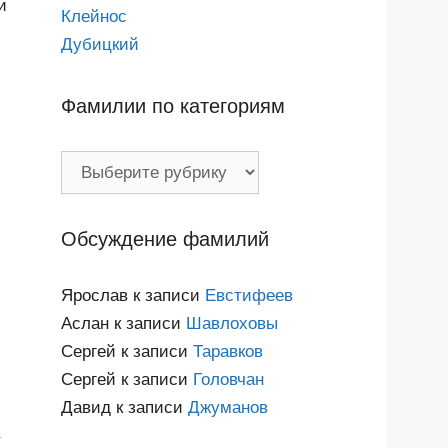
и
Клейнос
Дубицкий
Фамилии по категориям
Фамилии
по
категориям
Обсуждение фамилий
Ярослав
к записи
Евстифеев
Аслан
к записи
Шавлоховы
Сергей
к записи
Таравков
Сергей
к записи
Головчан
Давид
к записи
Джуманов