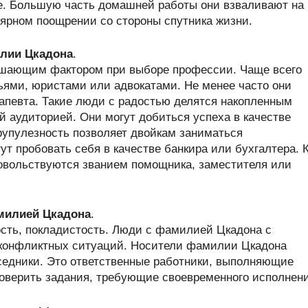
е. Большую часть домашней работы они взваливают на
лярном поощрении со стороны спутника жизни.
лии Цкадона
.
ешающим фактором при выборе профессии. Чаще всего
ями, юристами или адвокатами. Не менее часто они
апевта. Такие люди с радостью делятся накопленным
 аудиторией. Они могут добиться успеха в качестве
рупулезность позволяет двойкам заниматься
т пробовать себя в качестве банкира или бухгалтера. 
овольствуются званием помощника, заместителя или
амилией Цкадона
.
ость, покладистость. Люди с фамилией Цкадона с
конфликтных ситуаций. Носители фамилии Цкадона
седники. Это ответственные работники, выполняющие
доверить задания, требующие своевременного исполнени