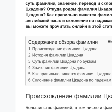
n
c
tt
g
e
.R
p
суть фамилии, значение, перевод и скл
o
e
er
g
J
u
e
Цкадона? Откуда родом фамилия Цкадон
Цкадона? Как правильно пишется фамил
kl
b
er
o
английский язык и склонение по падежа
a
o
ur
вы можете прочитать онлайн в этой стат
ss
o
n
ni
k
al
Содержание обзора фамилии
ki
Происхождение фамилии Цкадона
История фамилии Цкадона
Суть фамилии Цкадона по буквам
Значение фамилии Цкадона
Как правильно пишется фамилия Цкадона
Склонение фамилии Цкадона по падежам
Происхождение фамилии Цк
Большинство фамилий, в том числе и фами