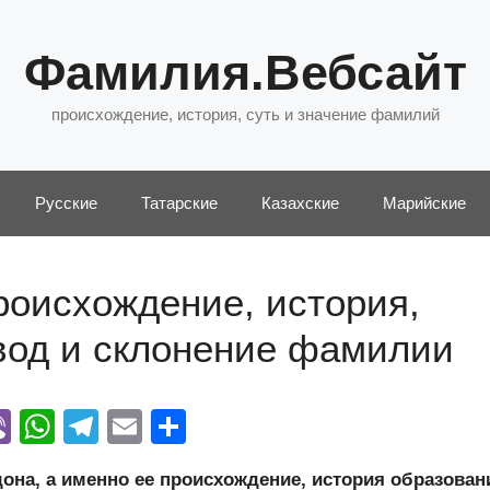
Фамилия.Вебсайт
происхождение, история, суть и значение фамилий
Русские
Татарские
Казахские
Марийские
роисхождение, история,
евод и склонение фамилии
Vi
W
T
E
О
y
b
h
el
m
тп
на, а именно ее происхождение, история образован