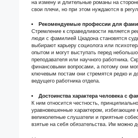
на измену и длительные романы на сторон
свои плечи, но при этом нуждаются в регу
Рекомендуемые профессии для фами
Стремление к справедливости является р
люди с фамилией Цкадона становятся судь
выбирают карьеру социолога или психотер
опытом и могут выступать перед небольшой
преподавателя или научного работника. Ск
финансовыми вопросами, а потому они могу
ключевым постам они стремятся редко и д
ведущего работника отдела.
Достоинства характера человека с ф
К ним относится честность, принципиальн
уравновешенные характером, избегающие 
великолепные слушатели и приятные собе
взятые на себя обязательства. Им можно 