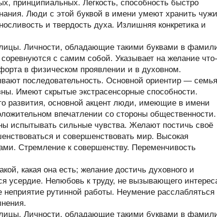
х, принципиальных. Легкость, способность быстро
нания. Люди с этой буквой в имени умеют хранить чуж
ыносливость и твердость духа. Излишняя конкретика и
ллицы. Личности, обладающие такими буквами в фамил
и соревнуются с самим собой. Указывает на желание что
форта в физическом проявлении и в духовном.
ывают последовательность. Основной ориентир — семья
ны. Имеют скрытые экстрасенсорные способности.
его развития, основной акцент люди, имеющие в имени
положительном впечатлении со стороны общественности.
ны испытывать сильные чувства. Желают постичь своё
енствоваться и совершенствовать мир. Высокая
ами. Стремление к совершенству. Переменчивость
кой, какая она есть; желание достичь духовного и
ся усердие. Нелюбовь к труду, не вызывающего интерес
е неприятие рутинной работы. Неумение расслабляться
мнения.
ллицы. Личности, обладающие такими буквами в фамил