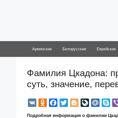
Перейти
к
содержимому
Армянские
Белорусские
Еврейские
Фамилия Цкадона: п
суть, значение, пер
V
O
F
T
Bl
Li
M
S
K
d
a
wi
o
v
ail
k
Подробная информация о фамилии Цкадо