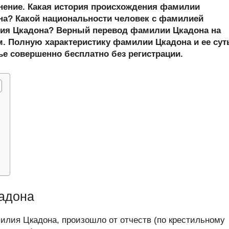
er
at
e
ail
р
онение. Какая история происхождения фамилии
s
gr
а
а? Какой национальности человек с фамилией
ия Цкадона? Верный перевод фамилии Цкадона на
A
a
в
м. Полную характеристику фамилии Цкадона и ее сут
p
m
и
ье совершенно бесплатно без регистрации.
p
ть
адона
лия Цкадона, произошло от отчеств (по крестильному