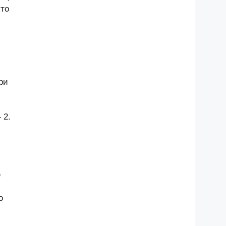
-то
ри
 2.
е
о