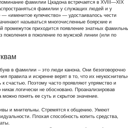
 упоминание фамилии Цкадона встречается в XVIII—XIX
 распространяться фамилии у служащих людей и у
ое — «именитое купечество» — удостаивалось чести
начинают называться многочисленные боярские и
ой промежуток приходится появление знатных фамильн
з поколения в поколение по мужской линии (или по
уквам
букв в фамилии – это люди канона. Они безоговорочно
я правила и искренне верят в то, что их неукоснитель
 к счастью. Поэтому часто проявляют упрямство и
о никак логически не обосновано. Проанализировав
можно понять ее суть и скрытое значение.
чивы и мнительны. Стремятся к общению. Умеют
идуальности. Плохая способность копить средства,
аты.