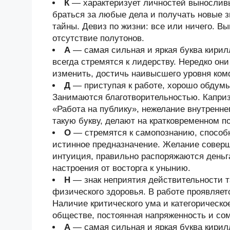
К
— характеризует личностей выносливы
браться за любые дела и получать новые з
тайны. Девиз по жизни: все или ничего. В
отсутствие полутонов.
А
— самая сильная и яркая буква кири
всегда стремятся к лидерству. Нередко он
изменить, достичь наивысшего уровня ком
Д
— приступая к работе, хорошо обдум
Занимаются благотворительностью. Каприз
«Работа на публику», нежелание внутренн
такую букву, делают на кратковременном 
О
— стремятся к самопознанию, способ
истинное предназначение. Желание соверш
интуиция, правильно распоряжаются деньг
настроения от восторга к унынию.
Н
— знак неприятия действительности та
физического здоровья. В работе проявляет
Наличие критического ума и категорическо
обществе, постоянная напряженность и со
А
— самая сильная и яркая буква кири