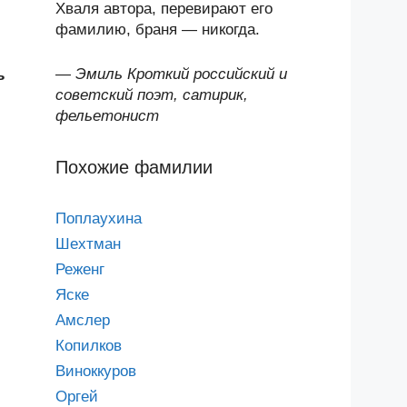
Хваля автора, перевирают его
фамилию, браня — никогда.
—
Эмиль Кроткий российский и
ь
советский поэт, сатирик,
фельетонист
Похожие фамилии
Поплаухина
Шехтман
Реженг
Яске
Амслер
Копилков
Виноккуров
Оргей