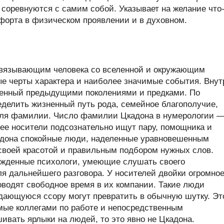
и соревнуются с самим собой. Указывает на желание что
форта в физическом проявлении и в духовном.
связывающим человека со вселенной и окружающим
ые черты характера и наиболее значимые события. Внут
ленный предыдущими поколениями и предками. По
делить жизненный путь рода, семейное благополучие,
теля фамилии. Число фамилии Цкадона в нумерологии —
 ее носители подсознательно ищут пару, помощника и
адона спокойные люди, наделенные уравновешенным
 своей красотой и правильным подбором нужных слов.
жденные психологи, умеющие слушать своего
я дальнейшего разговора. У носителей двойки огромно
оводят свободное время в их компании. Такие люди
ждающуюся ссору могут превратить в обычную шутку. Эт
ые коллегами по работе и непосредственным
шивать ярлыки на людей, то это явно не Цкадона.