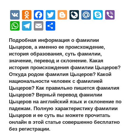
V
O
F
T
Bl
Li
M
S
Vi
K
d
a
wi
o
v
ail
ky
b
W
T
E
О
n
c
tt
g
e
.R
p
er
h
el
m
тп
Подробная информация о фамилии
o
e
er
g
J
u
e
at
e
ail
р
Цыцеров, а именно ее происхождение,
kl
b
er
o
s
gr
а
история образования, суть фамилии,
a
o
ur
значение, перевод и склонение. Какая
A
a
в
история происхождения фамилии Цыцеров?
ss
o
n
p
m
и
Откуда родом фамилия Цыцеров? Какой
ni
k
al
p
ть
национальности человек с фамилией
Цыцеров? Как правильно пишется фамилия
ki
Цыцеров? Верный перевод фамилии
Цыцеров на английский язык и склонение по
падежам. Полную характеристику фамилии
Цыцеров и ее суть вы можете прочитать
онлайн в этой статье совершенно бесплатно
без регистрации.