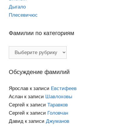
Дыгало
Плесевичюс
Фамилии по категориям
Фамилии
по
категориям
Обсуждение фамилий
Ярослав
к записи
Евстифеев
Аслан
к записи
Шавлоховы
Сергей
к записи
Таравков
Сергей
к записи
Головчан
Давид
к записи
Джуманов