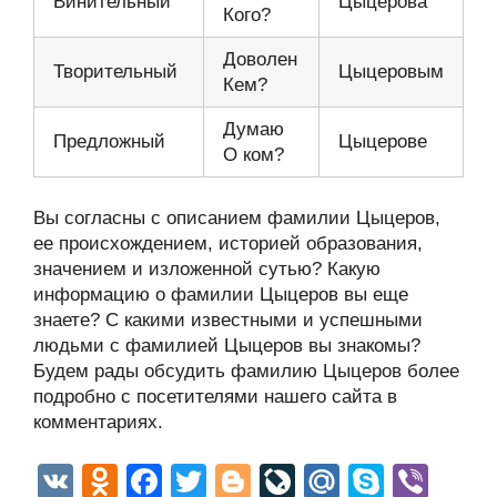
Винительный
Цыцерова
Кого?
Доволен
Творительный
Цыцеровым
Кем?
Думаю
Предложный
Цыцерове
О ком?
Вы согласны с описанием фамилии Цыцеров,
ее происхождением, историей образования,
значением и изложенной сутью? Какую
информацию о фамилии Цыцеров вы еще
знаете? С какими известными и успешными
людьми с фамилией Цыцеров вы знакомы?
Будем рады обсудить фамилию Цыцеров более
подробно с посетителями нашего сайта в
комментариях.
V
O
F
T
Bl
Li
M
S
Vi