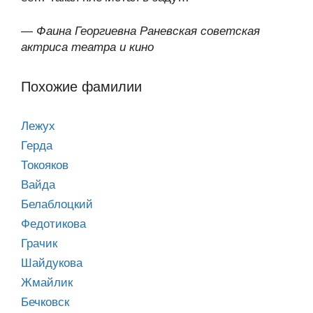
—
Фаина Георгиевна Раневская советская
актриса театра и кино
Похожие фамилии
Лежух
Герда
Токояков
Вайда
Белаблоцкий
Федотикова
Грачик
Шайдукова
Жмайлик
Бечковск