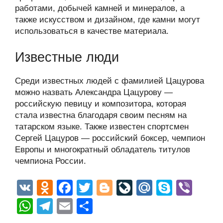
работами, добычей камней и минералов, а
также искусством и дизайном, где камни могут
использоваться в качестве материала.
Известные люди
Среди известных людей с фамилией Цацурова
можно назвать Александра Цацурову —
российскую певицу и композитора, которая
стала известна благодаря своим песням на
татарском языке. Также известен спортсмен
Сергей Цацуров — российский боксер, чемпион
Европы и многократный обладатель титулов
чемпиона России.
V
O
F
T
Bl
Li
M
S
Vi
K
d
a
wi
o
v
ail
ky
b
W
T
E
О
n
c
tt
g
e
.R
p
er
h
el
m
тп