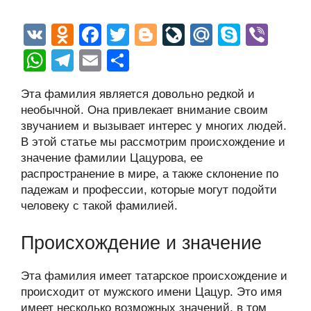
V
O
F
T
Bl
Li
M
S
Vi
K
d
a
wi
o
v
ail
ky
b
W
T
E
О
n
c
tt
g
e
.R
p
er
h
el
m
тп
Эта фамилия является довольно редкой и
o
e
er
g
J
u
e
at
e
ail
р
необычной. Она привлекает внимание своим
kl
b
er
o
s
gr
а
звучанием и вызывает интерес у многих людей.
a
o
ur
В этой статье мы рассмотрим происхождение и
A
a
в
значение фамилии Цацурова, ее
ss
o
n
p
m
и
распространение в мире, а также склонение по
ni
k
al
p
ть
падежам и профессии, которые могут подойти
человеку с такой фамилией.
ki
Происхождение и значение
Эта фамилия имеет татарское происхождение и
происходит от мужского имени Цацур. Это имя
имеет несколько возможных значений, в том