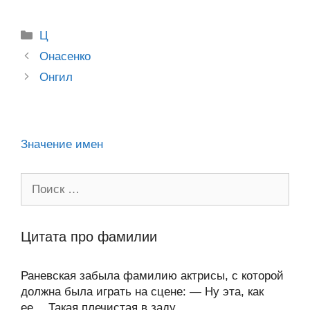
o
e
er
g
J
u
e
at
e
ail
р
Рубрики
kl
b
er
o
Ц
s
gr
а
Post
a
o
ur
Онасенко
A
a
в
navigation
Онгил
ss
o
n
p
m
и
ni
k
al
p
ть
ki
Значение имен
Поиск:
Цитата про фамилии
Раневская забыла фамилию актрисы, с которой
должна была играть на сцене: — Ну эта, как
ее… Такая плечистая в заду…