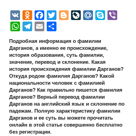
V
O
F
T
Bl
Li
M
S
Vi
K
d
a
wi
o
v
ail
ky
b
W
T
E
О
n
c
tt
g
e
.R
p
er
h
el
m
тп
Подробная информация о фамилии
o
e
er
g
J
u
e
at
e
ail
р
Дарганов, а именно ее происхождение,
kl
b
er
o
s
gr
а
история образования, суть фамилии,
a
o
ur
значение, перевод и склонение. Какая
A
a
в
история происхождения фамилии Дарганов?
ss
o
n
p
m
и
Откуда родом фамилия Дарганов? Какой
ni
k
al
p
ть
национальности человек с фамилией
Дарганов? Как правильно пишется фамилия
ki
Дарганов? Верный перевод фамилии
Дарганов на английский язык и склонение по
падежам. Полную характеристику фамилии
Дарганов и ее суть вы можете прочитать
онлайн в этой статье совершенно бесплатно
без регистрации.