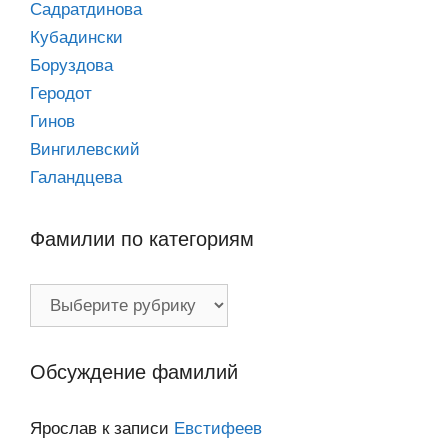
Садратдинова
Кубадински
Боруздова
Геродот
Гинов
Вингилевский
Галандцева
Фамилии по категориям
Фамилии
по
категориям
Обсуждение фамилий
Ярослав
к записи
Евстифеев