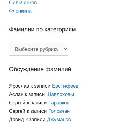
Сильчинков
Флонкина
Фамилии по категориям
Фамилии
по
категориям
Обсуждение фамилий
Ярослав
к записи
Евстифеев
Аслан
к записи
Шавлоховы
Сергей
к записи
Таравков
Сергей
к записи
Головчан
Давид
к записи
Джуманов