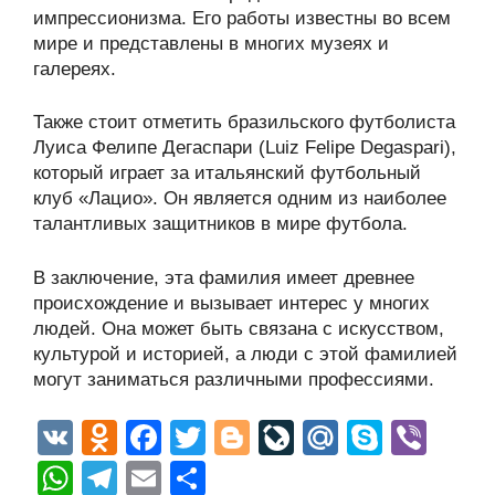
импрессионизма. Его работы известны во всем
мире и представлены в многих музеях и
галереях.
Также стоит отметить бразильского футболиста
Луиса Фелипе Дегаспари (Luiz Felipe Degaspari),
который играет за итальянский футбольный
клуб «Лацио». Он является одним из наиболее
талантливых защитников в мире футбола.
В заключение, эта фамилия имеет древнее
происхождение и вызывает интерес у многих
людей. Она может быть связана с искусством,
культурой и историей, а люди с этой фамилией
могут заниматься различными профессиями.
V
O
F
T
Bl
Li
M
S
Vi
K
d
a
wi
o
v
ail
ky
b
W
T
E
О