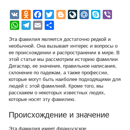
V
O
F
T
Bl
Li
M
S
Vi
K
d
a
wi
o
v
ail
ky
b
W
T
E
О
n
c
tt
g
e
.R
p
er
h
el
m
тп
Эта фамилия является достаточно редкой и
o
e
er
g
J
u
e
at
e
ail
р
необычной. Она вызывает интерес и вопросы о
kl
b
er
o
s
gr
а
ее происхождении и распространении в мире. В
a
o
ur
этой статье мы рассмотрим историю фамилии
A
a
в
Дегаспар, ее значение, правильное написание,
ss
o
n
p
m
и
склонение по падежам, а также профессии,
ni
k
al
p
ть
которые могут быть наиболее подходящими для
людей с этой фамилией. Кроме того, мы
ki
расскажем о некоторых известных людях,
которые носят эту фамилию.
Происхождение и значение
Эта фамилия имеет французское