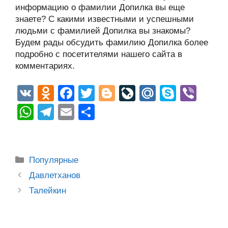
информацию о фамилии Допилка вы еще
знаете? С какими известными и успешными
людьми с фамилией Допилка вы знакомы?
Будем рады обсудить фамилию Допилка более
подробно с посетителями нашего сайта в
комментариях.
V
O
F
T
Bl
Li
M
S
Vi
K
d
a
wi
o
v
ail
ky
b
W
T
E
О
n
c
tt
g
e
.R
p
er
h
el
m
тп
o
e
er
g
J
u
e
at
e
ail
р
kl
b
er
o
s
gr
а
Рубрики
Популярные
a
o
ur
A
a
в
Post
Давлетханов
ss
o
n
navigation
p
m
и
Талейкин
ni
k
al
p
ть
ki