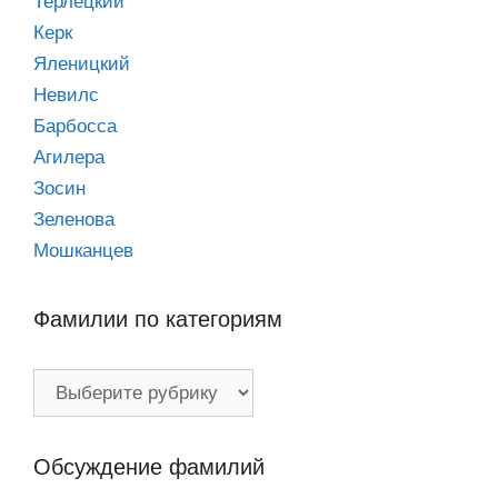
Терлецкий
Керк
Яленицкий
Невилс
Барбосса
Агилера
Зосин
Зеленова
Мошканцев
Фамилии по категориям
Фамилии
по
категориям
Обсуждение фамилий