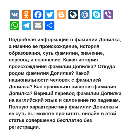
V
O
F
T
Bl
Li
M
S
Vi
K
d
a
wi
o
v
ail
ky
b
W
T
E
О
n
c
tt
g
e
.R
p
er
h
el
m
тп
Подробная информация о фамилии Допилка,
o
e
er
g
J
u
e
at
e
ail
р
а именно ее происхождение, история
kl
b
er
o
s
gr
а
образования, суть фамилии, значение,
a
o
ur
перевод и склонение. Какая история
A
a
в
происхождения фамилии Допилка? Откуда
ss
o
n
p
m
и
родом фамилия Допилка? Какой
ni
k
al
p
ть
национальности человек с фамилией
Допилка? Как правильно пишется фамилия
ki
Допилка? Верный перевод фамилии Допилка
на английский язык и склонение по падежам.
Полную характеристику фамилии Допилка и
ее суть вы можете прочитать онлайн в этой
статье совершенно бесплатно без
регистрации.